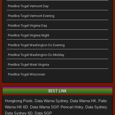
Prediksi Togel Vermont Day
Prediksi Togel Vermont Evening
Prediksi Togel Virginia Day
Prediksi Togel Virginia Night
Prediksi Togel Washington Dc Evening
Prediksi Togel Washington Dc Midday
Prediksi Togel West Virginia
Prediksi Togel Wisconsin
BEST LINK
Hongkong Pools
,
Data Warna Sydney
,
Data Warna HK
,
Paito
Warna HK 6D
,
Data Warna SGP
,
Pencari Hoky
,
Data Sydney
,
Data Sydney 6D
,
Data SGP