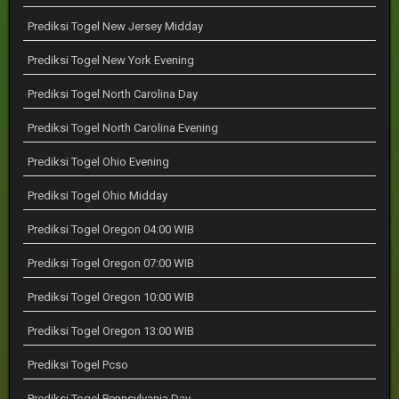
Prediksi Togel New Jersey Midday
Prediksi Togel New York Evening
Prediksi Togel North Carolina Day
Prediksi Togel North Carolina Evening
Prediksi Togel Ohio Evening
Prediksi Togel Ohio Midday
Prediksi Togel Oregon 04:00 WIB
Prediksi Togel Oregon 07:00 WIB
Prediksi Togel Oregon 10:00 WIB
Prediksi Togel Oregon 13:00 WIB
Prediksi Togel Pcso
Prediksi Togel Pennsylvania Day