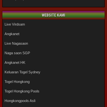
WEBSITE KAMI
Live Virdsam
Angkanet
Live Nagasaon
Naga saon SGP
Angkanet HK
Keluaran Togel Sydney
Togel Hongkong
Togel Hongkong Pools
Hongkongpools Asli