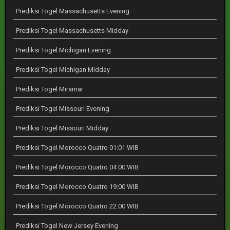
Prediksi Togel Massachusetts Evening
Prediksi Togel Massachusetts Midday
Prediksi Togel Michigan Evening
Prediksi Togel Michigan Midday
Prediksi Togel Miramar
Prediksi Togel Missouri Evening
Prediksi Togel Missouri Midday
Prediksi Togel Morocco Quatro 01:01 WIB
Prediksi Togel Morocco Quatro 04:00 WIB
Prediksi Togel Morocco Quatro 19:00 WIB
Prediksi Togel Morocco Quatro 22:00 WIB
Prediksi Togel New Jersey Evening