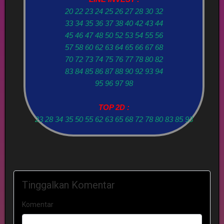
20 22 23 24 25 26 27 28 30 32
33 34 35 36 37 38 40 42 43 44
45 46 47 48 50 52 53 54 55 56
57 58 60 62 63 64 65 66 67 68
70 72 73 74 75 76 77 78 80 82
83 84 85 86 87 88 90 92 93 94
95 96 97 98
TOP 2D :
23 28 34 35 50 55 62 63 65 68 72 78 80 83 85 93
Tinggalkan Komentar
Komentar