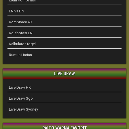
Multi Kombinasi
LN vs DN
Kombinasi 4D
Kolaborasi LN
Kalkulator Togel
Rumus Harian
LIVE DRAW
Live Draw HK
Live Draw Sgp
Live Draw Sydney
PAITO WARNA FAVORIT