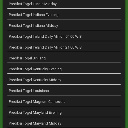
Prediksi Togel Illinois Midday
Prediksi Togel Indiana Evening
Prediksi Togel Indiana Midday
Prediksi Togel Ireland Daily Million 04:00 WIB
Prediksi Togel Ireland Daily Million 21:00 WIB
Prediksi Togel Jinjiang
Prediksi Togel Kentucky Evening
Prediksi Togel Kentucky Midday
Prediksi Togel Louisiana
Prediksi Togel Magnum Cambodia
Prediksi Togel Maryland Evening
Prediksi Togel Maryland Midday