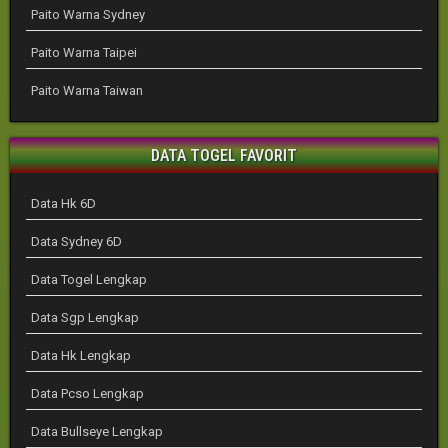
Paito Warna Sydney
Paito Warna Taipei
Paito Warna Taiwan
DATA TOGEL FAVORIT
Data Hk 6D
Data Sydney 6D
Data Togel Lengkap
Data Sgp Lengkap
Data Hk Lengkap
Data Pcso Lengkap
Data Bullseye Lengkap