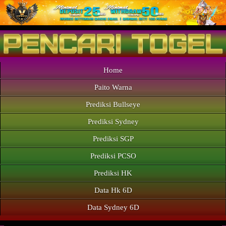
Home
Paito Warna
Prediksi Bullseye
Prediksi Sydney
Prediksi SGP
Prediksi PCSO
Prediksi HK
Data Hk 6D
Data Sydney 6D