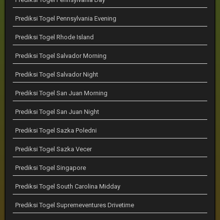
Prediksi Togel Pennsylvania Evening
Prediksi Togel Rhode Island
Prediksi Togel Salvador Morning
Prediksi Togel Salvador Night
Prediksi Togel San Juan Morning
Prediksi Togel San Juan Night
Prediksi Togel Sazka Poledni
Prediksi Togel Sazka Vecer
Prediksi Togel Singapore
Prediksi Togel South Carolina Midday
Prediksi Togel Supremeventures Drivetime