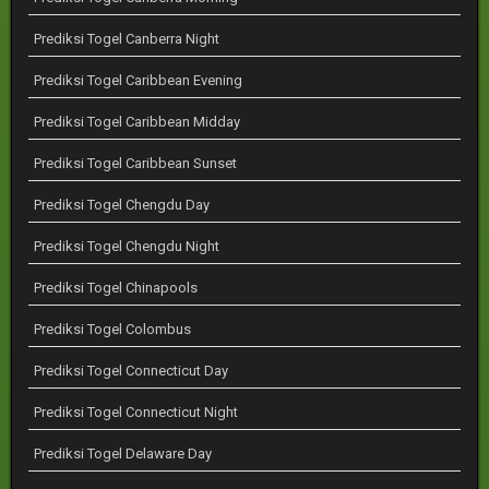
Prediksi Togel Canberra Night
Prediksi Togel Caribbean Evening
Prediksi Togel Caribbean Midday
Prediksi Togel Caribbean Sunset
Prediksi Togel Chengdu Day
Prediksi Togel Chengdu Night
Prediksi Togel Chinapools
Prediksi Togel Colombus
Prediksi Togel Connecticut Day
Prediksi Togel Connecticut Night
Prediksi Togel Delaware Day