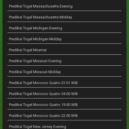
Prediksi Togel Massachusetts Evening
Prediksi Togel Massachusetts Midday
Prediksi Togel Michigan Evening
Prediksi Togel Michigan Midday
Prediksi Togel Miramar
Prediksi Togel Missouri Evening
Prediksi Togel Missouri Midday
Prediksi Togel Morocco Quatro 01:01 WIB
Prediksi Togel Morocco Quatro 04:00 WIB
Prediksi Togel Morocco Quatro 19:00 WIB
Prediksi Togel Morocco Quatro 22:00 WIB
Prediksi Togel New Jersey Evening