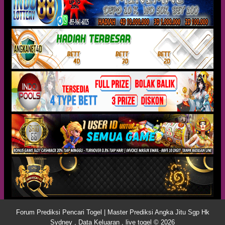
Forum Prediksi Pencari Togel | Master Prediksi Angka Jitu Sgp Hk
Sydney , Data Keluaran , live togel © 2026