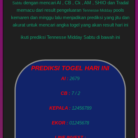
dengan mencari AI , CB , Ck , AM , SHIO dan Tradal
Sabtu
memacu dari result pengeluaran
pools
Tennesse Midday
kemaren dan minggu lalu menjadikan prediksi yang jitu dan
akurat untuk mencari angka togel yang akan result hari ini
ikuti prediksi Tennesse Midday Sabtu di bawah ini
PREDIKSI TOGEL HARI INI
AI :
2679
CB :
7 / 2
KEPALA :
12456789
EKOR :
01245678
LINE INVEST :