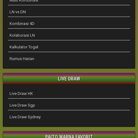
Multi Kombinasi
LN vs DN
Kombinasi 4D
Kolaborasi LN
Kalkulator Togel
Rumus Harian
LIVE DRAW
Live Draw HK
Live Draw Sgp
Live Draw Sydney
PAITO WARNA FAVORIT