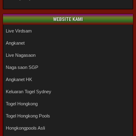
WEBSITE KAMI
Live Virdsam
Angkanet
Live Nagasaon
Naga saon SGP
Angkanet HK
Keluaran Togel Sydney
Togel Hongkong
Togel Hongkong Pools
Hongkongpools Asli