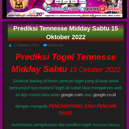
Prediksi Tennesse Midday Sabtu 15
Oktober 2022
14 Oktober 2022
Komentar
Prediksi Togel Tennesse
Midday Sabtu
15 Oktober 2022
Selamat datang di forum pencari togel yang di buat untuk
berkumpul nya master2 togel all sobat bisa mengakses web
ini dgn mesin pencarian
google.com
atau
google.co.id
dengan mengetik
PENCARITOGEL ATAU PENCARI
TOGEL
membahas pengeluaran dan prediksi togel
Tennesse Midday