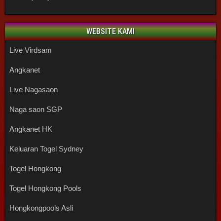
WEBSITE KAMI
Live Virdsam
Angkanet
Live Nagasaon
Naga saon SGP
Angkanet HK
Keluaran Togel Sydney
Togel Hongkong
Togel Hongkong Pools
Hongkongpools Asli