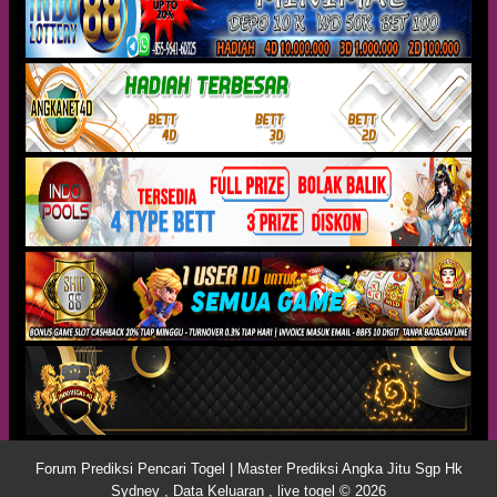
Forum Prediksi Pencari Togel | Master Prediksi Angka Jitu Sgp Hk
Sydney , Data Keluaran , live togel © 2026