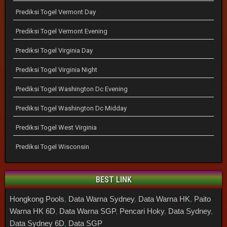
Prediksi Togel Vermont Day
Prediksi Togel Vermont Evening
Prediksi Togel Virginia Day
Prediksi Togel Virginia Night
Prediksi Togel Washington Dc Evening
Prediksi Togel Washington Dc Midday
Prediksi Togel West Virginia
Prediksi Togel Wisconsin
BEST LINK
Hongkong Pools
,
Data Warna Sydney
,
Data Warna HK
,
Paito
Warna HK 6D
,
Data Warna SGP
,
Pencari Hoky
,
Data Sydney
,
Data Sydney 6D
,
Data SGP