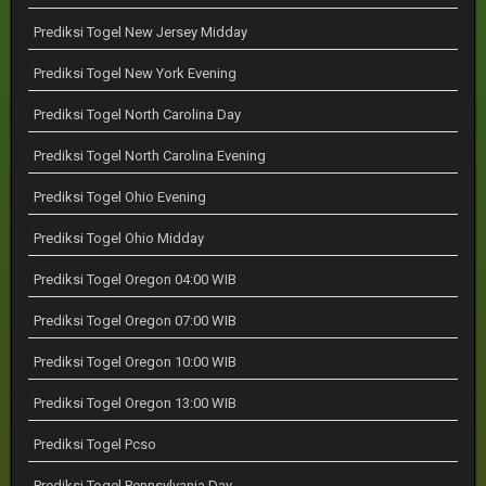
Prediksi Togel New Jersey Midday
Prediksi Togel New York Evening
Prediksi Togel North Carolina Day
Prediksi Togel North Carolina Evening
Prediksi Togel Ohio Evening
Prediksi Togel Ohio Midday
Prediksi Togel Oregon 04:00 WIB
Prediksi Togel Oregon 07:00 WIB
Prediksi Togel Oregon 10:00 WIB
Prediksi Togel Oregon 13:00 WIB
Prediksi Togel Pcso
Prediksi Togel Pennsylvania Day