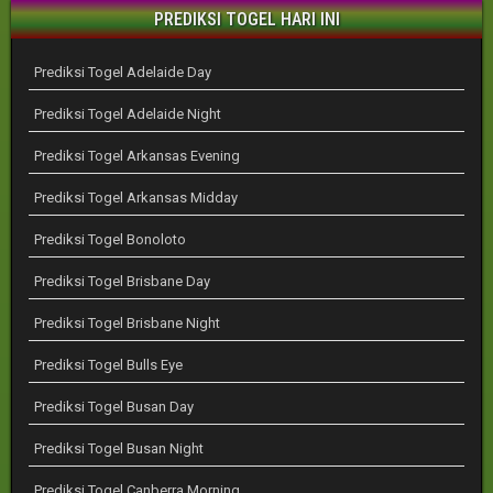
PREDIKSI TOGEL HARI INI
Prediksi Togel Adelaide Day
Prediksi Togel Adelaide Night
Prediksi Togel Arkansas Evening
Prediksi Togel Arkansas Midday
Prediksi Togel Bonoloto
Prediksi Togel Brisbane Day
Prediksi Togel Brisbane Night
Prediksi Togel Bulls Eye
Prediksi Togel Busan Day
Prediksi Togel Busan Night
Prediksi Togel Canberra Morning