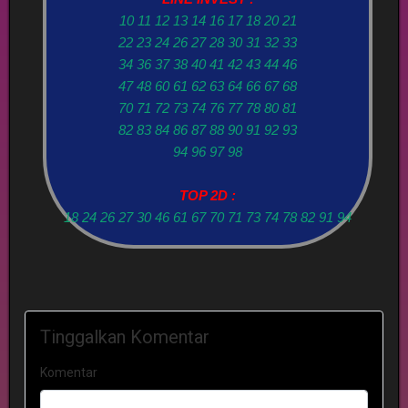
10 11 12 13 14 16 17 18 20 21
22 23 24 26 27 28 30 31 32 33
34 36 37 38 40 41 42 43 44 46
47 48 60 61 62 63 64 66 67 68
70 71 72 73 74 76 77 78 80 81
82 83 84 86 87 88 90 91 92 93
94 96 97 98
TOP 2D :
18 24 26 27 30 46 61 67 70 71 73 74 78 82 91 94
Tinggalkan Komentar
Komentar