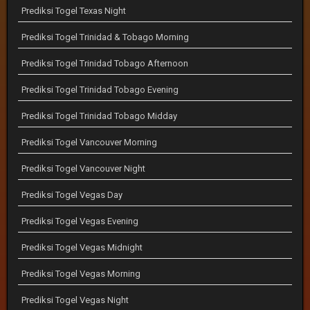
Prediksi Togel Texas Night
Prediksi Togel Trinidad & Tobago Morning
Prediksi Togel Trinidad Tobago Afternoon
Prediksi Togel Trinidad Tobago Evening
Prediksi Togel Trinidad Tobago Midday
Prediksi Togel Vancouver Morning
Prediksi Togel Vancouver Night
Prediksi Togel Vegas Day
Prediksi Togel Vegas Evening
Prediksi Togel Vegas Midnight
Prediksi Togel Vegas Morning
Prediksi Togel Vegas Night