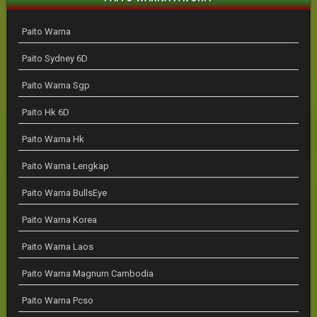
Paito Warna
Paito Sydney 6D
Paito Warna Sgp
Paito Hk 6D
Paito Warna Hk
Paito Warna Lengkap
Paito Warna BullsEye
Paito Warna Korea
Paito Warna Laos
Paito Warna Magnum Cambodia
Paito Warna Pcso