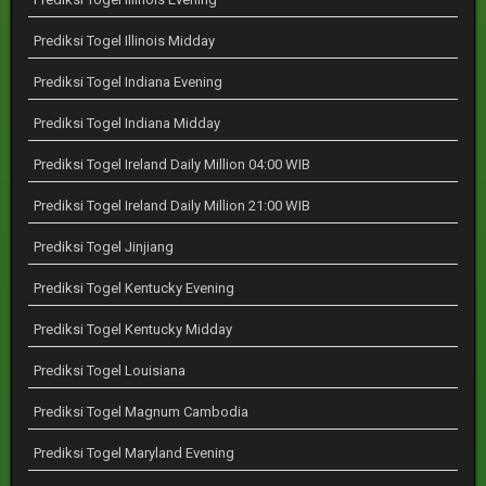
Prediksi Togel Illinois Midday
Prediksi Togel Indiana Evening
Prediksi Togel Indiana Midday
Prediksi Togel Ireland Daily Million 04:00 WIB
Prediksi Togel Ireland Daily Million 21:00 WIB
Prediksi Togel Jinjiang
Prediksi Togel Kentucky Evening
Prediksi Togel Kentucky Midday
Prediksi Togel Louisiana
Prediksi Togel Magnum Cambodia
Prediksi Togel Maryland Evening