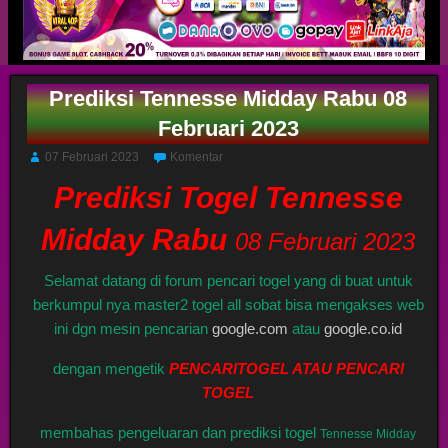
Prediksi Tennesse Midday Rabu 08
Februari 2023
07 Februari 2023
Komentar
Prediksi Togel Tennesse
Midday Rabu
08 Februari 2023
Selamat datang di forum pencari togel yang di buat untuk
berkumpul nya master2 togel all sobat bisa mengakses web
ini dgn mesin pencarian
google.com
atau
google.co.id
dengan mengetik
PENCARITOGEL ATAU PENCARI
TOGEL
membahas pengeluaran dan prediksi togel
Tennesse Midday