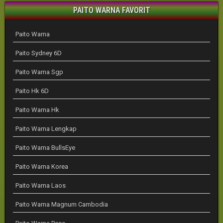
PAITO WARNA FAVORIT
Paito Warna
Paito Sydney 6D
Paito Warna Sgp
Paito Hk 6D
Paito Warna Hk
Paito Warna Lengkap
Paito Warna BullsEye
Paito Warna Korea
Paito Warna Laos
Paito Warna Magnum Cambodia