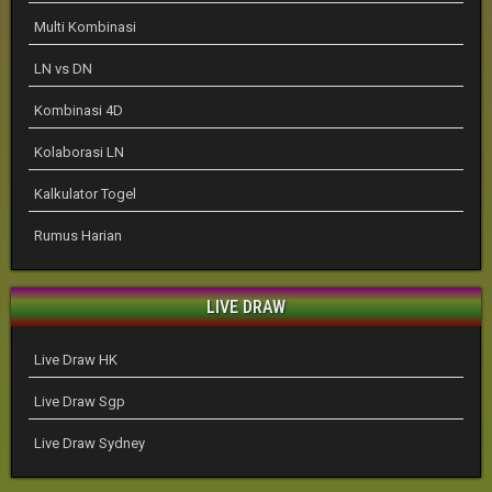
Multi Kombinasi
LN vs DN
Kombinasi 4D
Kolaborasi LN
Kalkulator Togel
Rumus Harian
LIVE DRAW
Live Draw HK
Live Draw Sgp
Live Draw Sydney