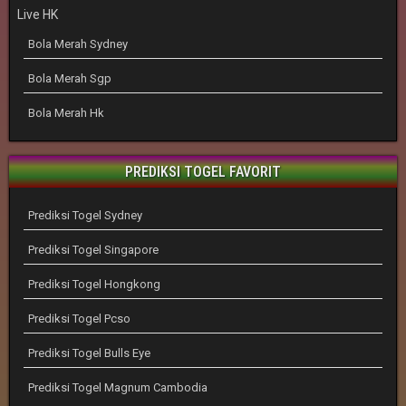
Live HK
Bola Merah Sydney
Bola Merah Sgp
Bola Merah Hk
PREDIKSI TOGEL FAVORIT
Prediksi Togel Sydney
Prediksi Togel Singapore
Prediksi Togel Hongkong
Prediksi Togel Pcso
Prediksi Togel Bulls Eye
Prediksi Togel Magnum Cambodia