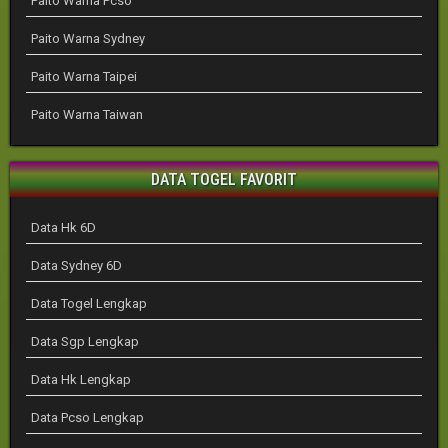
Paito Warna Pcso
Paito Warna Sydney
Paito Warna Taipei
Paito Warna Taiwan
DATA TOGEL FAVORIT
Data Hk 6D
Data Sydney 6D
Data Togel Lengkap
Data Sgp Lengkap
Data Hk Lengkap
Data Pcso Lengkap