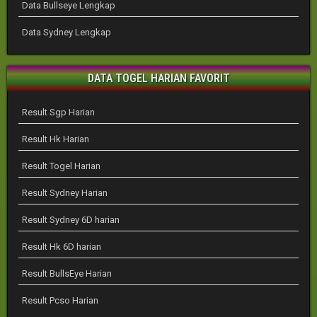
Data Bullseye Lengkap
Data Sydney Lengkap
DATA TOGEL HARIAN FAVORIT
Result Sgp Harian
Result Hk Harian
Result Togel Harian
Result Sydney Harian
Result Sydney 6D harian
Result Hk 6D harian
Result BullsEye Harian
Result Pcso Harian