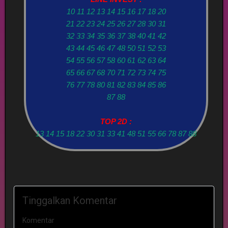
10 11 12 13 14 15 16 17 18 20
21 22 23 24 25 26 27 28 30 31
32 33 34 35 36 37 38 40 41 42
43 44 45 46 47 48 50 51 52 53
54 55 56 57 58 60 61 62 63 64
65 66 67 68 70 71 72 73 74 75
76 77 78 80 81 82 83 84 85 86
87 88
TOP 2D :
13 14 15 18 22 30 31 33 41 48 51 55 66 78 87 88
Tinggalkan Komentar
Komentar