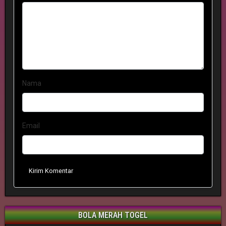
Nama
Email
Kirim Komentar
BOLA MERAH TOGEL