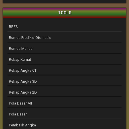
TOOLS
BBFS
Rumus Prediksi Otomatis
Rumus Manual
Rekap Kumat
Rekap Angka CT
Rekap Angka 3D
Rekap Angka 2D
Pola Dasar All
Pola Dasar
Pembalik Angka