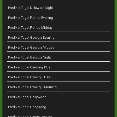
Prediksi Togel Delaware Night
Prediksi Togel Florida Evening
Prediksi Togel Florida Midday
Prediksi Togel Georgia Evening
Prediksi Togel Georgia Midday
Prediksi Togel Georgia Night
Prediksi Togel Germany Plus5
Prediksi Togel Gwangju Day
Prediksi Togel Gwangju Morning
Prediksi Togel Hollywood
Prediksi Togel Hongkong
Prediksi Togel Illinois Evening