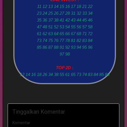
11 12 13 14 15 16 17 18 21 22
23 24 25 26 27 28 31 32 33 34
35 36 37 38 41 42 43 44 45 46
47 48 51 52 53 54 55 56 57 58
61 62 63 64 65 66 67 68 71 72
73 74 75 76 77 78 81 82 83 84
85 86 87 88 91 92 93 94 95 96
97 98
TOP 2D :
12 14 16 18 26 34 38 55 61 65 73 74 83 84 85 86
Tinggalkan Komentar
Komentar