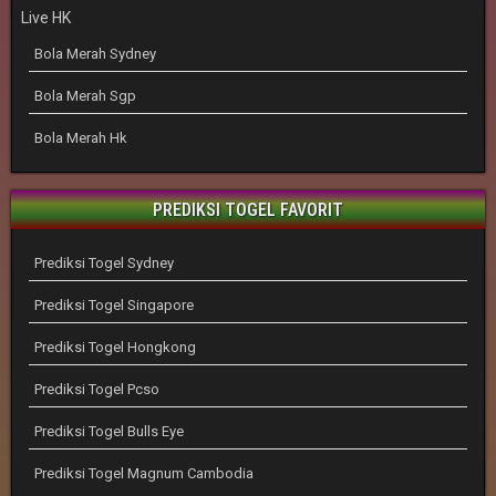
Live HK
Bola Merah Sydney
Bola Merah Sgp
Bola Merah Hk
PREDIKSI TOGEL FAVORIT
Prediksi Togel Sydney
Prediksi Togel Singapore
Prediksi Togel Hongkong
Prediksi Togel Pcso
Prediksi Togel Bulls Eye
Prediksi Togel Magnum Cambodia