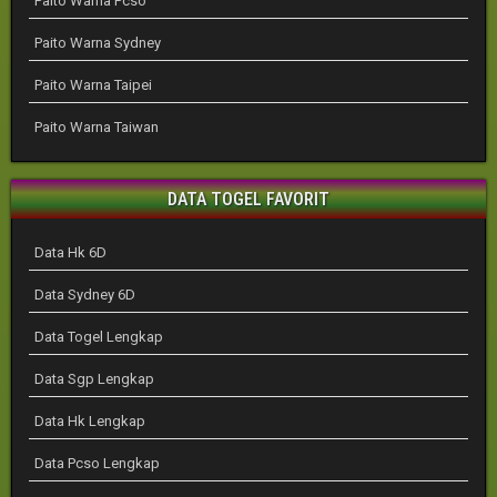
Paito Warna Pcso
Paito Warna Sydney
Paito Warna Taipei
Paito Warna Taiwan
DATA TOGEL FAVORIT
Data Hk 6D
Data Sydney 6D
Data Togel Lengkap
Data Sgp Lengkap
Data Hk Lengkap
Data Pcso Lengkap