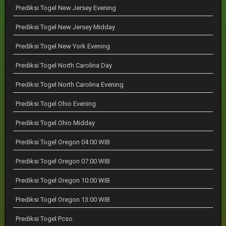
Prediksi Togel New Jersey Evening
Prediksi Togel New Jersey Midday
Prediksi Togel New York Evening
Prediksi Togel North Carolina Day
Prediksi Togel North Carolina Evening
Prediksi Togel Ohio Evening
Prediksi Togel Ohio Midday
Prediksi Togel Oregon 04:00 WIB
Prediksi Togel Oregon 07:00 WIB
Prediksi Togel Oregon 10:00 WIB
Prediksi Togel Oregon 13:00 WIB
Prediksi Togel Pcso