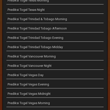
Prediksi Togel Texas Morning
Prediksi Togel Texas Night
Prediksi Togel Trinidad & Tobago Morning
Prediksi Togel Trinidad Tobago Afternoon
Prediksi Togel Trinidad Tobago Evening
Prediksi Togel Trinidad Tobago Midday
Prediksi Togel Vancouver Morning
Prediksi Togel Vancouver Night
Prediksi Togel Vegas Day
Prediksi Togel Vegas Evening
Prediksi Togel Vegas Midnight
Prediksi Togel Vegas Morning