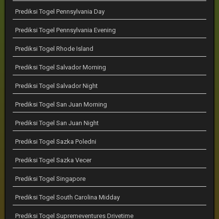
Prediksi Togel Pennsylvania Day
Prediksi Togel Pennsylvania Evening
Prediksi Togel Rhode Island
Prediksi Togel Salvador Morning
Prediksi Togel Salvador Night
Prediksi Togel San Juan Morning
Prediksi Togel San Juan Night
Prediksi Togel Sazka Poledni
Prediksi Togel Sazka Vecer
Prediksi Togel Singapore
Prediksi Togel South Carolina Midday
Prediksi Togel Supremeventures Drivetime