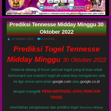
Prediksi Tennesse Midday Minggu 30
Oktober 2022
29 Oktober 2022
Komentar
Prediksi Togel Tennesse
Midday Minggu
30 Oktober 2022
Selamat datang di forum pencari togel yang di buat untuk
berkumpul nya master2 togel all sobat bisa mengakses web
ini dgn mesin pencarian
google.com
atau
google.co.id
dengan mengetik
PENCARITOGEL ATAU PENCARI
TOGEL
membahas pengeluaran dan prediksi togel
Tennesse Midday