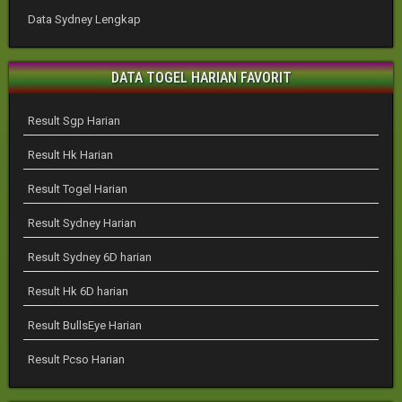
Data Sydney Lengkap
DATA TOGEL HARIAN FAVORIT
Result Sgp Harian
Result Hk Harian
Result Togel Harian
Result Sydney Harian
Result Sydney 6D harian
Result Hk 6D harian
Result BullsEye Harian
Result Pcso Harian