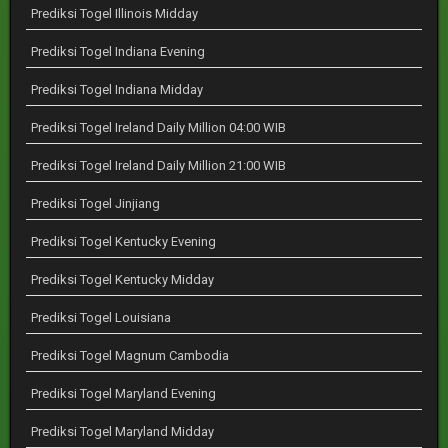
Prediksi Togel Illinois Midday
Prediksi Togel Indiana Evening
Prediksi Togel Indiana Midday
Prediksi Togel Ireland Daily Million 04:00 WIB
Prediksi Togel Ireland Daily Million 21:00 WIB
Prediksi Togel Jinjiang
Prediksi Togel Kentucky Evening
Prediksi Togel Kentucky Midday
Prediksi Togel Louisiana
Prediksi Togel Magnum Cambodia
Prediksi Togel Maryland Evening
Prediksi Togel Maryland Midday