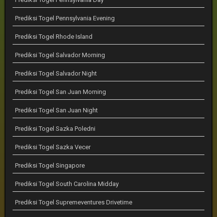
Prediksi Togel Pennsylvania Evening
Prediksi Togel Rhode Island
Prediksi Togel Salvador Morning
Prediksi Togel Salvador Night
Prediksi Togel San Juan Morning
Prediksi Togel San Juan Night
Prediksi Togel Sazka Poledni
Prediksi Togel Sazka Vecer
Prediksi Togel Singapore
Prediksi Togel South Carolina Midday
Prediksi Togel Supremeventures Drivetime