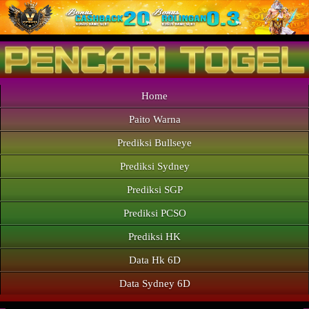
Home
Paito Warna
Prediksi Bullseye
Prediksi Sydney
Prediksi SGP
Prediksi PCSO
Prediksi HK
Data Hk 6D
Data Sydney 6D