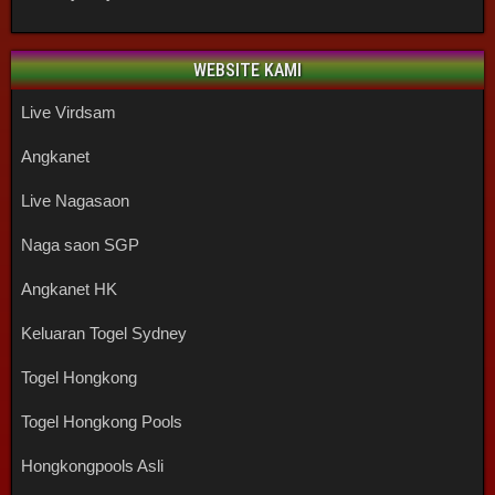
WEBSITE KAMI
Live Virdsam
Angkanet
Live Nagasaon
Naga saon SGP
Angkanet HK
Keluaran Togel Sydney
Togel Hongkong
Togel Hongkong Pools
Hongkongpools Asli