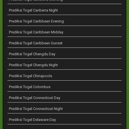
Prediksi Togel Canberra Night
Prediksi Togel Caribbean Evening
Prediksi Togel Caribbean Midday
Prediksi Togel Caribbean Sunset
Prediksi Togel Chengdu Day
Prediksi Togel Chengdu Night
Prediksi Togel Chinapools
Prediksi Togel Colombus
Prediksi Togel Connecticut Day
Prediksi Togel Connecticut Night
Prediksi Togel Delaware Day