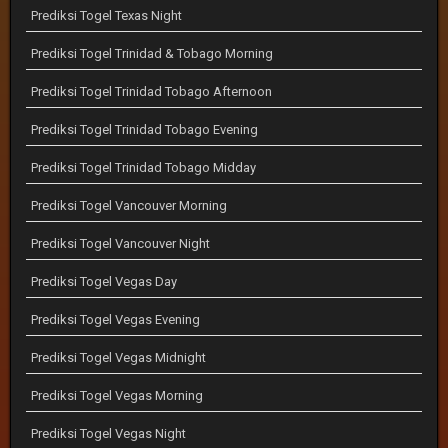
Prediksi Togel Texas Night
Prediksi Togel Trinidad & Tobago Morning
Prediksi Togel Trinidad Tobago Afternoon
Prediksi Togel Trinidad Tobago Evening
Prediksi Togel Trinidad Tobago Midday
Prediksi Togel Vancouver Morning
Prediksi Togel Vancouver Night
Prediksi Togel Vegas Day
Prediksi Togel Vegas Evening
Prediksi Togel Vegas Midnight
Prediksi Togel Vegas Morning
Prediksi Togel Vegas Night