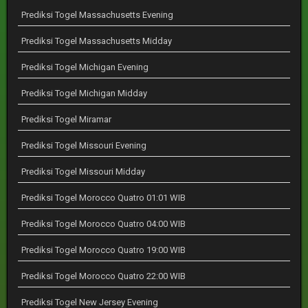
Prediksi Togel Massachusetts Evening
Prediksi Togel Massachusetts Midday
Prediksi Togel Michigan Evening
Prediksi Togel Michigan Midday
Prediksi Togel Miramar
Prediksi Togel Missouri Evening
Prediksi Togel Missouri Midday
Prediksi Togel Morocco Quatro 01:01 WIB
Prediksi Togel Morocco Quatro 04:00 WIB
Prediksi Togel Morocco Quatro 19:00 WIB
Prediksi Togel Morocco Quatro 22:00 WIB
Prediksi Togel New Jersey Evening