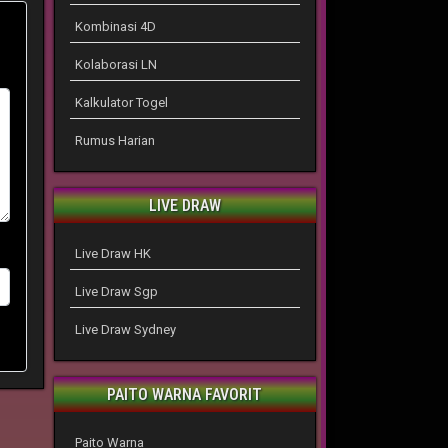
Kombinasi 4D
Kolaborasi LN
Kalkulator Togel
Rumus Harian
LIVE DRAW
Live Draw HK
Live Draw Sgp
Live Draw Sydney
PAITO WARNA FAVORIT
Paito Warna