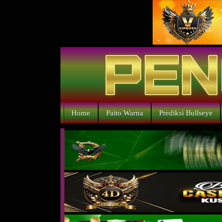
Home
Paito Warna
Prediksi Bullseye