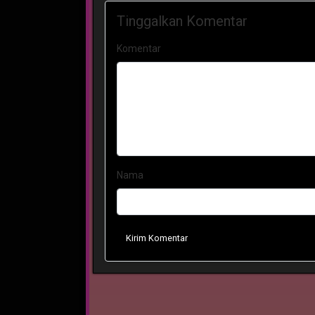
Tinggalkan Komentar
Komentar
Nama
Kirim Komentar