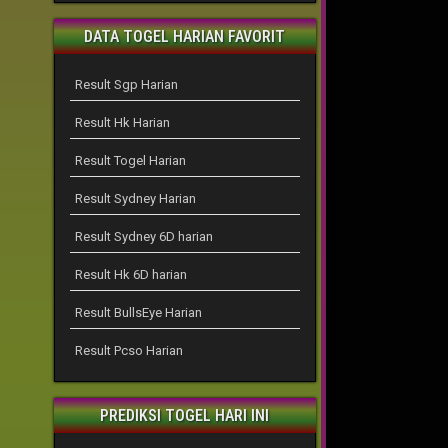
DATA TOGEL HARIAN FAVORIT
Result Sgp Harian
Result Hk Harian
Result Togel Harian
Result Sydney Harian
Result Sydney 6D harian
Result Hk 6D harian
Result BullsEye Harian
Result Pcso Harian
PREDIKSI TOGEL HARI INI