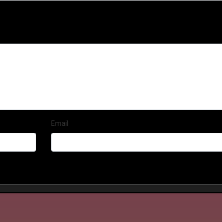
Email