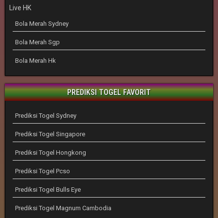
Live HK
Bola Merah Sydney
Bola Merah Sgp
Bola Merah Hk
PREDIKSI TOGEL FAVORIT
Prediksi Togel Sydney
Prediksi Togel Singapore
Prediksi Togel Hongkong
Prediksi Togel Pcso
Prediksi Togel Bulls Eye
Prediksi Togel Magnum Cambodia