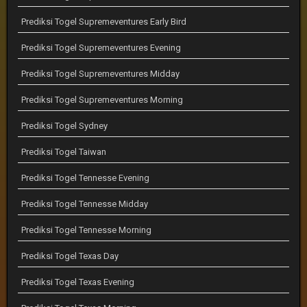
Prediksi Togel Supremeventures Early Bird
Prediksi Togel Supremeventures Evening
Prediksi Togel Supremeventures Midday
Prediksi Togel Supremeventures Morning
Prediksi Togel Sydney
Prediksi Togel Taiwan
Prediksi Togel Tennesse Evening
Prediksi Togel Tennesse Midday
Prediksi Togel Tennesse Morning
Prediksi Togel Texas Day
Prediksi Togel Texas Evening