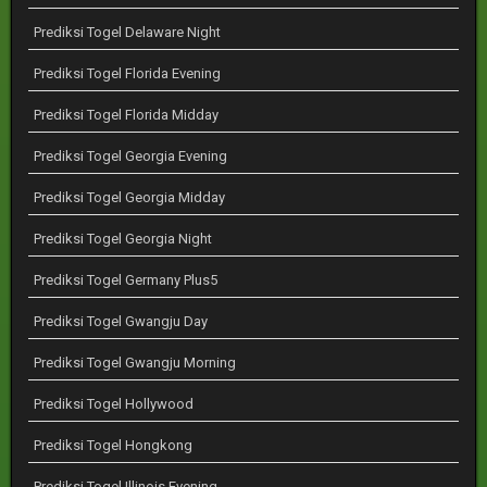
Prediksi Togel Delaware Night
Prediksi Togel Florida Evening
Prediksi Togel Florida Midday
Prediksi Togel Georgia Evening
Prediksi Togel Georgia Midday
Prediksi Togel Georgia Night
Prediksi Togel Germany Plus5
Prediksi Togel Gwangju Day
Prediksi Togel Gwangju Morning
Prediksi Togel Hollywood
Prediksi Togel Hongkong
Prediksi Togel Illinois Evening