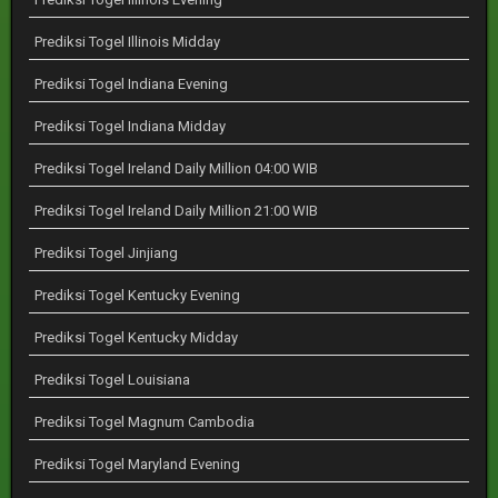
Prediksi Togel Illinois Midday
Prediksi Togel Indiana Evening
Prediksi Togel Indiana Midday
Prediksi Togel Ireland Daily Million 04:00 WIB
Prediksi Togel Ireland Daily Million 21:00 WIB
Prediksi Togel Jinjiang
Prediksi Togel Kentucky Evening
Prediksi Togel Kentucky Midday
Prediksi Togel Louisiana
Prediksi Togel Magnum Cambodia
Prediksi Togel Maryland Evening