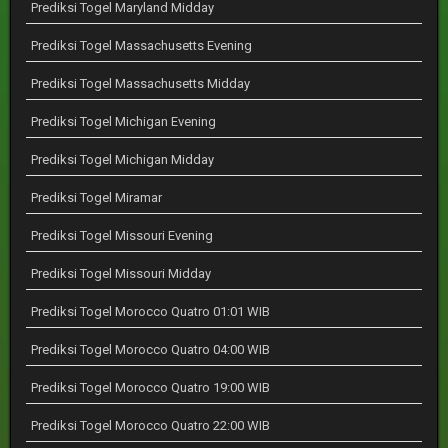
Prediksi Togel Maryland Midday
Prediksi Togel Massachusetts Evening
Prediksi Togel Massachusetts Midday
Prediksi Togel Michigan Evening
Prediksi Togel Michigan Midday
Prediksi Togel Miramar
Prediksi Togel Missouri Evening
Prediksi Togel Missouri Midday
Prediksi Togel Morocco Quatro 01:01 WIB
Prediksi Togel Morocco Quatro 04:00 WIB
Prediksi Togel Morocco Quatro 19:00 WIB
Prediksi Togel Morocco Quatro 22:00 WIB