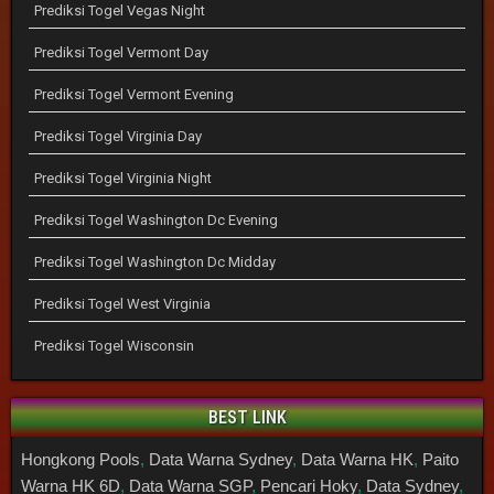
Prediksi Togel Vegas Night
Prediksi Togel Vermont Day
Prediksi Togel Vermont Evening
Prediksi Togel Virginia Day
Prediksi Togel Virginia Night
Prediksi Togel Washington Dc Evening
Prediksi Togel Washington Dc Midday
Prediksi Togel West Virginia
Prediksi Togel Wisconsin
BEST LINK
Hongkong Pools
,
Data Warna Sydney
,
Data Warna HK
,
Paito
Warna HK 6D
,
Data Warna SGP
,
Pencari Hoky
,
Data Sydney
,