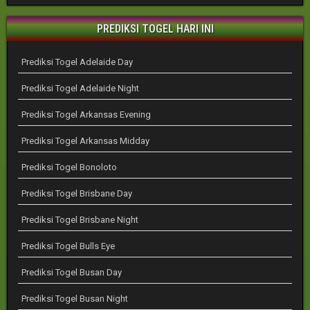
PREDIKSI TOGEL HARI INI
Prediksi Togel Adelaide Day
Prediksi Togel Adelaide Night
Prediksi Togel Arkansas Evening
Prediksi Togel Arkansas Midday
Prediksi Togel Bonoloto
Prediksi Togel Brisbane Day
Prediksi Togel Brisbane Night
Prediksi Togel Bulls Eye
Prediksi Togel Busan Day
Prediksi Togel Busan Night