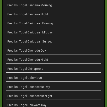
Prediksi Togel Canberra Morning
Prediksi Togel Canberra Night
Prediksi Togel Caribbean Evening
Prediksi Togel Caribbean Midday
Prediksi Togel Caribbean Sunset
Prediksi Togel Chengdu Day
Prediksi Togel Chengdu Night
Prediksi Togel Chinapools
Prediksi Togel Colombus
Prediksi Togel Connecticut Day
Prediksi Togel Connecticut Night
Prediksi Togel Delaware Day