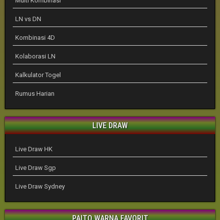
Multi Kombinasi
LN vs DN
Kombinasi 4D
Kolaborasi LN
Kalkulator Togel
Rumus Harian
LIVE DRAW
Live Draw HK
Live Draw Sgp
Live Draw Sydney
PAITO WARNA FAVORIT