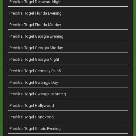
Prediksi Togel Delaware Night
Prediksi Togel Florida Evening
Prediksi Togel Florida Midday
Prediksi Togel Georgia Evening
Prediksi Togel Georgia Midday
Prediksi Togel Georgia Night
Prediksi Togel Germany Plus5
Prediksi Togel Gwangju Day
Prediksi Togel Gwangju Morning
Prediksi Togel Hollywood
Prediksi Togel Hongkong
Prediksi Togel Illinois Evening