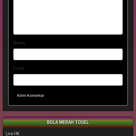
Nama
Email
Kirim Komentar
BOLA MERAH TOGEL
Live HK