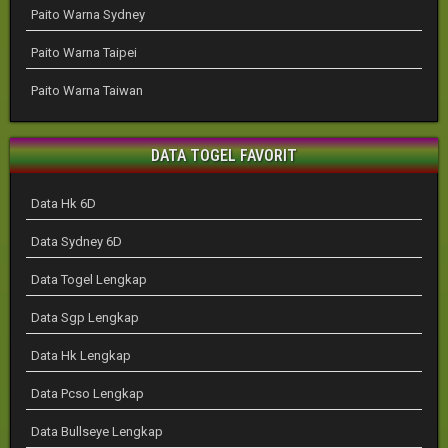
Paito Warna Sydney
Paito Warna Taipei
Paito Warna Taiwan
DATA TOGEL FAVORIT
Data Hk 6D
Data Sydney 6D
Data Togel Lengkap
Data Sgp Lengkap
Data Hk Lengkap
Data Pcso Lengkap
Data Bullseye Lengkap