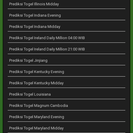
Prediksi Togel Illinois Midday
Prediksi Togel Indiana Evening
Prediksi Togel Indiana Midday
Prediksi Togel Ireland Daily Million 04:00 WIB
Prediksi Togel Ireland Daily Million 21:00 WIB
Prediksi Togel Jinjiang
Prediksi Togel Kentucky Evening
Prediksi Togel Kentucky Midday
Prediksi Togel Louisiana
Prediksi Togel Magnum Cambodia
Prediksi Togel Maryland Evening
Prediksi Togel Maryland Midday