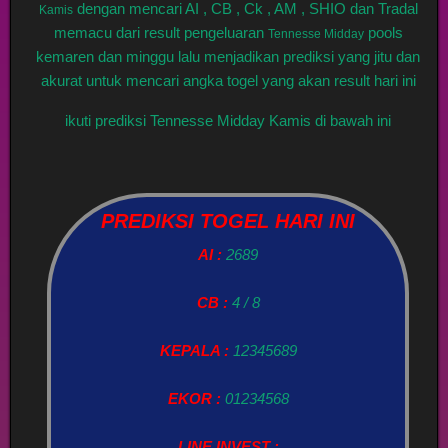
dengan mencari AI , CB , Ck , AM , SHIO dan Tradal
Kamis
memacu dari result pengeluaran
pools
Tennesse Midday
kemaren dan minggu lalu menjadikan prediksi yang jitu dan
akurat untuk mencari angka togel yang akan result hari ini
ikuti prediksi Tennesse Midday Kamis di bawah ini
PREDIKSI TOGEL HARI INI
AI :
2689
CB :
4 / 8
KEPALA :
12345689
EKOR :
01234568
LINE INVEST :