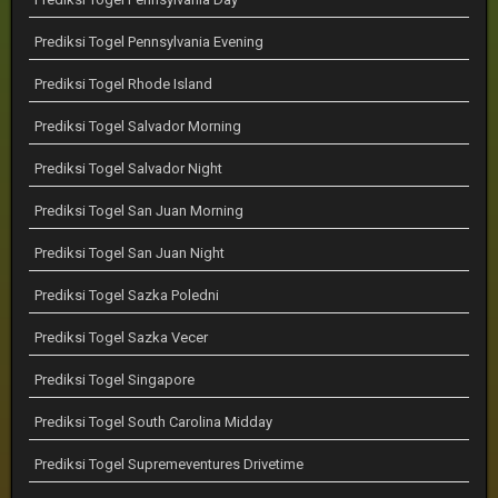
Prediksi Togel Pennsylvania Evening
Prediksi Togel Rhode Island
Prediksi Togel Salvador Morning
Prediksi Togel Salvador Night
Prediksi Togel San Juan Morning
Prediksi Togel San Juan Night
Prediksi Togel Sazka Poledni
Prediksi Togel Sazka Vecer
Prediksi Togel Singapore
Prediksi Togel South Carolina Midday
Prediksi Togel Supremeventures Drivetime