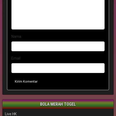
Nama
Email
Kirim Komentar
BOLA MERAH TOGEL
Live HK