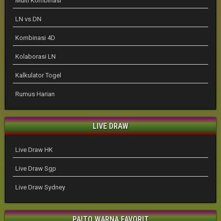
Multi Kombinasi
LN vs DN
Kombinasi 4D
Kolaborasi LN
Kalkulator Togel
Rumus Harian
LIVE DRAW
Live Draw HK
Live Draw Sgp
Live Draw Sydney
PAITO WARNA FAVORIT