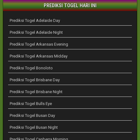
PREDIKSI TOGEL HARI INI
Prediksi Togel Adelaide Day
Prediksi Togel Adelaide Night
Prediksi Togel Arkansas Evening
Prediksi Togel Arkansas Midday
Prediksi Togel Bonoloto
Prediksi Togel Brisbane Day
Prediksi Togel Brisbane Night
Prediksi Togel Bulls Eye
Prediksi Togel Busan Day
Prediksi Togel Busan Night
Prediksi Togel Canberra Morning