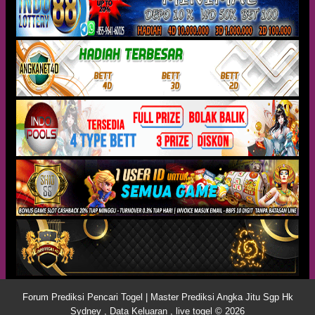
Forum Prediksi Pencari Togel | Master Prediksi Angka Jitu Sgp Hk
Sydney , Data Keluaran , live togel © 2026