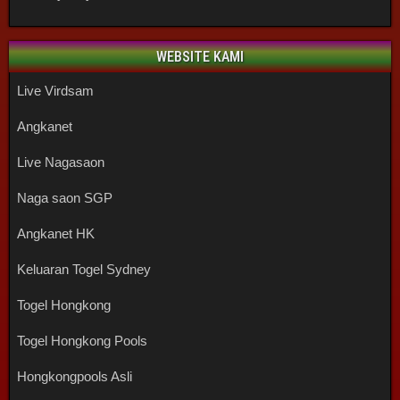
WEBSITE KAMI
Live Virdsam
Angkanet
Live Nagasaon
Naga saon SGP
Angkanet HK
Keluaran Togel Sydney
Togel Hongkong
Togel Hongkong Pools
Hongkongpools Asli