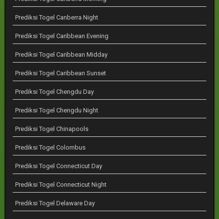
Prediksi Togel Canberra Night
Prediksi Togel Caribbean Evening
Prediksi Togel Caribbean Midday
Prediksi Togel Caribbean Sunset
Prediksi Togel Chengdu Day
Prediksi Togel Chengdu Night
Prediksi Togel Chinapools
Prediksi Togel Colombus
Prediksi Togel Connecticut Day
Prediksi Togel Connecticut Night
Prediksi Togel Delaware Day