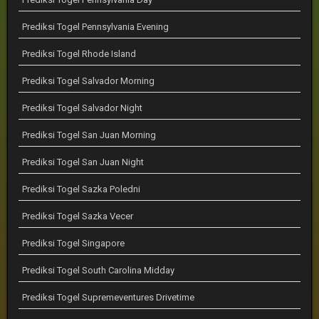
Prediksi Togel Pennsylvania Evening
Prediksi Togel Rhode Island
Prediksi Togel Salvador Morning
Prediksi Togel Salvador Night
Prediksi Togel San Juan Morning
Prediksi Togel San Juan Night
Prediksi Togel Sazka Poledni
Prediksi Togel Sazka Vecer
Prediksi Togel Singapore
Prediksi Togel South Carolina Midday
Prediksi Togel Supremeventures Drivetime