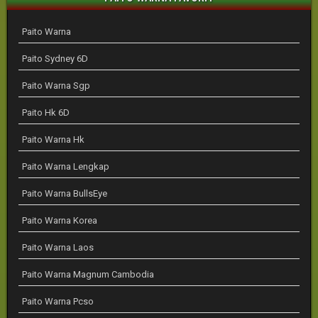
Paito Warna
Paito Sydney 6D
Paito Warna Sgp
Paito Hk 6D
Paito Warna Hk
Paito Warna Lengkap
Paito Warna BullsEye
Paito Warna Korea
Paito Warna Laos
Paito Warna Magnum Cambodia
Paito Warna Pcso