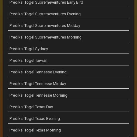
Prediksi Togel Supremeventures Early Bird
Prediksi Togel Supremeventures Evening
Prediksi Togel Supremeventures Midday
Prediksi Togel Supremeventures Morning
Prediksi Togel Sydney
Prediksi Togel Taiwan
Prediksi Togel Tennesse Evening
Prediksi Togel Tennesse Midday
Prediksi Togel Tennesse Morning
Prediksi Togel Texas Day
Prediksi Togel Texas Evening
Prediksi Togel Texas Morning