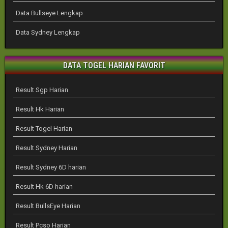
Data Bullseye Lengkap
Data Sydney Lengkap
DATA TOGEL HARIAN FAVORIT
Result Sgp Harian
Result Hk Harian
Result Togel Harian
Result Sydney Harian
Result Sydney 6D harian
Result Hk 6D harian
Result BullsEye Harian
Result Pcso Harian