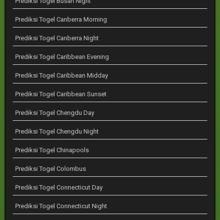
Prediksi Togel Busan Night
Prediksi Togel Canberra Morning
Prediksi Togel Canberra Night
Prediksi Togel Caribbean Evening
Prediksi Togel Caribbean Midday
Prediksi Togel Caribbean Sunset
Prediksi Togel Chengdu Day
Prediksi Togel Chengdu Night
Prediksi Togel Chinapools
Prediksi Togel Colombus
Prediksi Togel Connecticut Day
Prediksi Togel Connecticut Night