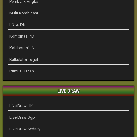
Pembalik Angka
Multi Kombinasi
LN vs DN
Kombinasi 4D
Kolaborasi LN
Kalkulator Togel
Rumus Harian
LIVE DRAW
Live Draw HK
Live Draw Sgp
Live Draw Sydney