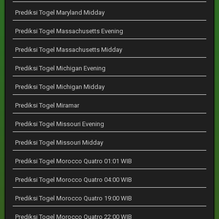
Prediksi Togel Maryland Midday
Prediksi Togel Massachusetts Evening
Prediksi Togel Massachusetts Midday
Prediksi Togel Michigan Evening
Prediksi Togel Michigan Midday
Prediksi Togel Miramar
Prediksi Togel Missouri Evening
Prediksi Togel Missouri Midday
Prediksi Togel Morocco Quatro 01:01 WIB
Prediksi Togel Morocco Quatro 04:00 WIB
Prediksi Togel Morocco Quatro 19:00 WIB
Prediksi Togel Morocco Quatro 22:00 WIB