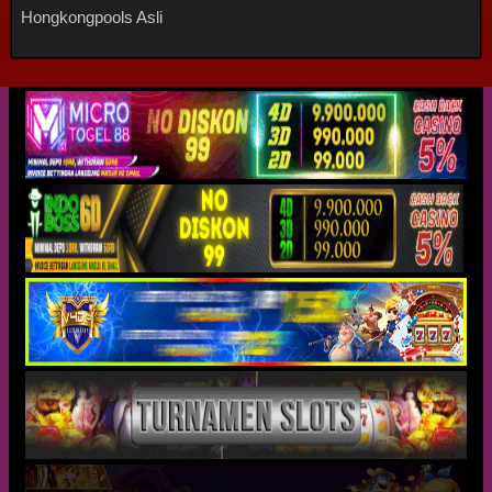
Hongkongpools Asli