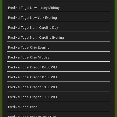
Prediksi Togel New Jersey Midday
Prediksi Togel New York Evening
Prediksi Togel North Carolina Day
Prediksi Togel North Carolina Evening
Prediksi Togel Ohio Evening
Prediksi Togel Ohio Midday
Prediksi Togel Oregon 04:00 WIB
Prediksi Togel Oregon 07:00 WIB
Prediksi Togel Oregon 10:00 WIB
Prediksi Togel Oregon 13:00 WIB
Prediksi Togel Pcso
Prediksi Togel Pennsylvania Day