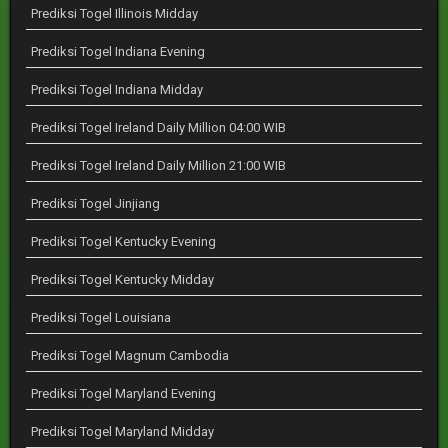
Prediksi Togel Illinois Midday
Prediksi Togel Indiana Evening
Prediksi Togel Indiana Midday
Prediksi Togel Ireland Daily Million 04:00 WIB
Prediksi Togel Ireland Daily Million 21:00 WIB
Prediksi Togel Jinjiang
Prediksi Togel Kentucky Evening
Prediksi Togel Kentucky Midday
Prediksi Togel Louisiana
Prediksi Togel Magnum Cambodia
Prediksi Togel Maryland Evening
Prediksi Togel Maryland Midday