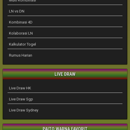
Multi Kombinasi
LN vs DN
Kombinasi 4D
Kolaborasi LN
Kalkulator Togel
Rumus Harian
LIVE DRAW
Live Draw HK
Live Draw Sgp
Live Draw Sydney
PAITO WARNA FAVORIT