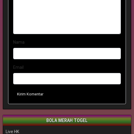
Nama
Email
Kirim Komentar
BOLA MERAH TOGEL
Live HK