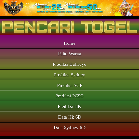
Home
Paito Warna
Prediksi Bullseye
Prediksi Sydney
Prediksi SGP
Prediksi PCSO
Prediksi HK
Data Hk 6D
Data Sydney 6D