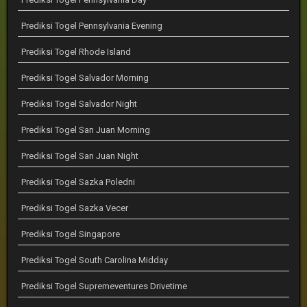
Prediksi Togel Pennsylvania Evening
Prediksi Togel Rhode Island
Prediksi Togel Salvador Morning
Prediksi Togel Salvador Night
Prediksi Togel San Juan Morning
Prediksi Togel San Juan Night
Prediksi Togel Sazka Poledni
Prediksi Togel Sazka Vecer
Prediksi Togel Singapore
Prediksi Togel South Carolina Midday
Prediksi Togel Supremeventures Drivetime