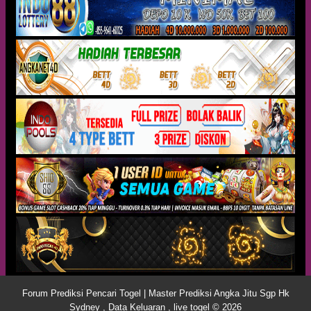
Forum Prediksi Pencari Togel | Master Prediksi Angka Jitu Sgp Hk
Sydney , Data Keluaran , live togel © 2026