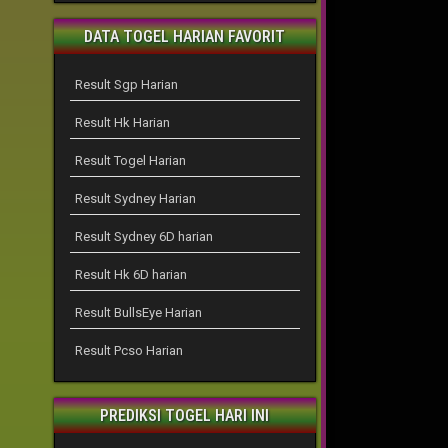
DATA TOGEL HARIAN FAVORIT
Result Sgp Harian
Result Hk Harian
Result Togel Harian
Result Sydney Harian
Result Sydney 6D harian
Result Hk 6D harian
Result BullsEye Harian
Result Pcso Harian
PREDIKSI TOGEL HARI INI