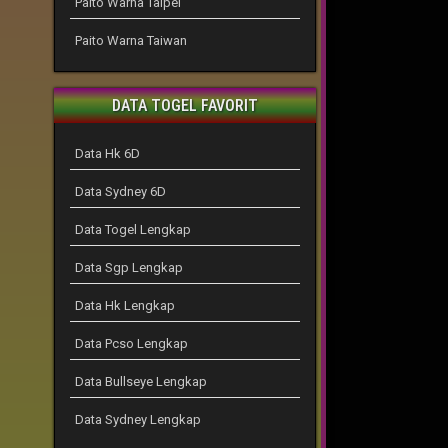
Paito Warna Taipei
Paito Warna Taiwan
DATA TOGEL FAVORIT
Data Hk 6D
Data Sydney 6D
Data Togel Lengkap
Data Sgp Lengkap
Data Hk Lengkap
Data Pcso Lengkap
Data Bullseye Lengkap
Data Sydney Lengkap