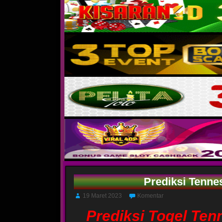
Prediksi Tenne
19 Maret 2023
Komentar
Prediksi Togel Te