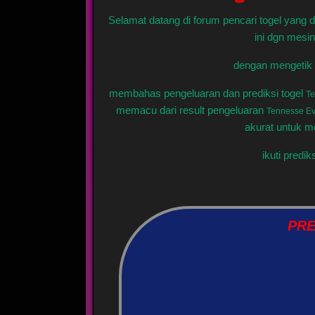
Selamat datang di forum pencari togel yang 
ini dgn mesi
dengan mengeti
membahas pengeluaran dan prediksi togel
Te
memacu dari result pengeluaran
Tennesse E
akurat untuk me
ikuti predi
PRE