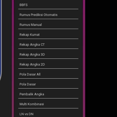
BBFS
Rumus Prediksi Otomatis
Rumus Manual
Rekap Kumat
Rekap Angka CT
Rekap Angka 3D
Rekap Angka 2D
Pola Dasar All
Pola Dasar
Pembalik Angka
Multi Kombinasi
LN vs DN