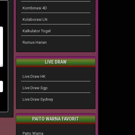
Kombinasi 4D
Kolaborasi LN
Kalkulator Togel
Rumus Harian
LIVE DRAW
Live Draw HK
Live Draw Sgp
Live Draw Sydney
PAITO WARNA FAVORIT
Paito Warna