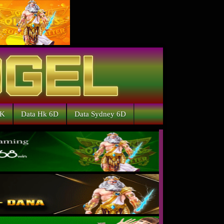
HK
Data Hk 6D
Data Sydney 6D