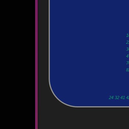
1
2
3
4
7
8
24 32 41 4