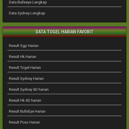
Data Bullseye Lengkap
Data Sydney Lengkap
DATA TOGEL HARIAN FAVORIT
Result Sgp Harian
Result Hk Harian
Result Togel Harian
Result Sydney Harian
Result Sydney 6D harian
Result Hk 6D harian
Result BullsEye Harian
Result Pcso Harian