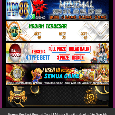
Forum Prediksi Pencari Togel | Master Prediksi Angka Jitu Sgp Hk