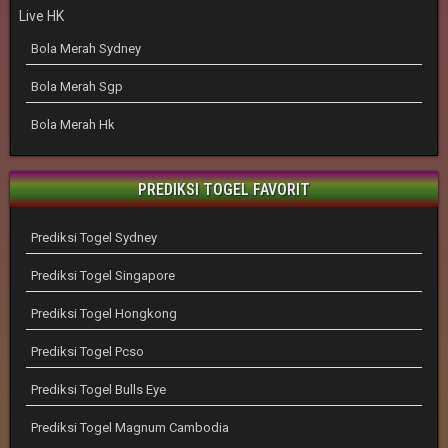
Live HK
Bola Merah Sydney
Bola Merah Sgp
Bola Merah Hk
PREDIKSI TOGEL FAVORIT
Prediksi Togel Sydney
Prediksi Togel Singapore
Prediksi Togel Hongkong
Prediksi Togel Pcso
Prediksi Togel Bulls Eye
Prediksi Togel Magnum Cambodia