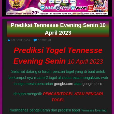
Prediksi Tennesse Evening Senin 10
April 2023
09 April 2023
Komentar
Prediksi Togel Tennesse
Evening Senin
10 April 2023
Selamat datang di forum pencari togel yang di buat untuk
berkumpul nya master2 togel all sobat bisa mengakses web
ini dgn mesin pencarian
google.com
atau
google.co.id
dengan mengetik
PENCARITOGEL ATAU PENCARI
TOGEL
membahas pengeluaran dan prediksi togel
Tennesse Evening