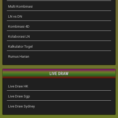
Multi Kombinasi
LN vs DN
Kombinasi 4D
Kolaborasi LN
Kalkulator Togel
Rumus Harian
LIVE DRAW
Live Draw HK
Live Draw Sgp
Live Draw Sydney