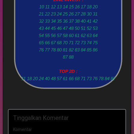
10 11 12 13 14 15 16 17 18 20
21 22 23 24 25 26 27 28 30 31
32 33 34 35 36 37 38 40 41 42
43 44 45 46 47 48 50 51 52 53
54 55 56 57 58 60 61 62 63 64
65 66 67 68 70 71 72 73 74 75
76 77 78 80 81 82 83 84 85 86
87 88
TOP 2D :
11 18 20 24 40 48 57 61 66 68 71 73 76 78 84 87
Tinggalkan Komentar
Komentar