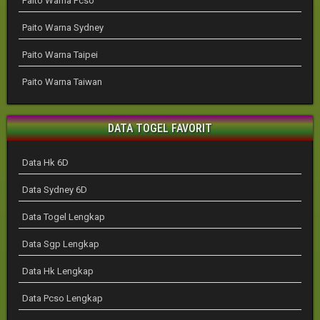
Paito Warna Pcso
Paito Warna Sydney
Paito Warna Taipei
Paito Warna Taiwan
DATA TOGEL FAVORIT
Data Hk 6D
Data Sydney 6D
Data Togel Lengkap
Data Sgp Lengkap
Data Hk Lengkap
Data Pcso Lengkap