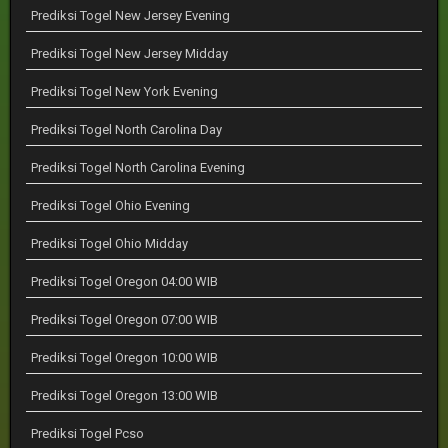
Prediksi Togel New Jersey Evening
Prediksi Togel New Jersey Midday
Prediksi Togel New York Evening
Prediksi Togel North Carolina Day
Prediksi Togel North Carolina Evening
Prediksi Togel Ohio Evening
Prediksi Togel Ohio Midday
Prediksi Togel Oregon 04:00 WIB
Prediksi Togel Oregon 07:00 WIB
Prediksi Togel Oregon 10:00 WIB
Prediksi Togel Oregon 13:00 WIB
Prediksi Togel Pcso