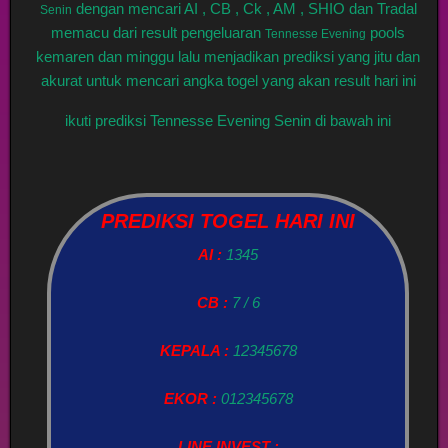
dengan mencari AI , CB , Ck , AM , SHIO dan Tradal
Senin
memacu dari result pengeluaran
pools
Tennesse Evening
kemaren dan minggu lalu menjadikan prediksi yang jitu dan
akurat untuk mencari angka togel yang akan result hari ini
ikuti prediksi Tennesse Evening Senin di bawah ini
PREDIKSI TOGEL HARI INI
AI :
1345
CB :
7 / 6
KEPALA :
12345678
EKOR :
012345678
LINE INVEST :