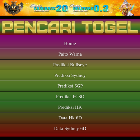
Home
Paito Warna
Prediksi Bullseye
Prediksi Sydney
Prediksi SGP
Prediksi PCSO
Prediksi HK
Data Hk 6D
Data Sydney 6D