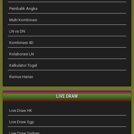
Pembalik Angka
Multi Kombinasi
LN vs DN
Kombinasi 4D
Kolaborasi LN
Kalkulator Togel
Rumus Harian
LIVE DRAW
Live Draw HK
Live Draw Sgp
Live Draw Sydney