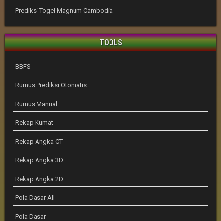
Prediksi Togel Magnum Cambodia
TOOLS
BBFS
Rumus Prediksi Otomatis
Rumus Manual
Rekap Kumat
Rekap Angka CT
Rekap Angka 3D
Rekap Angka 2D
Pola Dasar All
Pola Dasar