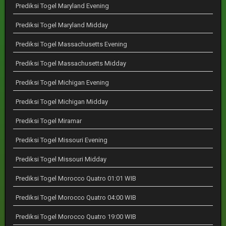
Prediksi Togel Maryland Evening
Prediksi Togel Maryland Midday
Prediksi Togel Massachusetts Evening
Prediksi Togel Massachusetts Midday
Prediksi Togel Michigan Evening
Prediksi Togel Michigan Midday
Prediksi Togel Miramar
Prediksi Togel Missouri Evening
Prediksi Togel Missouri Midday
Prediksi Togel Morocco Quatro 01:01 WIB
Prediksi Togel Morocco Quatro 04:00 WIB
Prediksi Togel Morocco Quatro 19:00 WIB