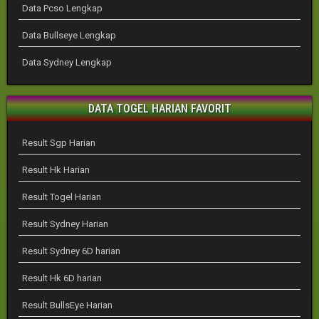
Data Pcso Lengkap
Data Bullseye Lengkap
Data Sydney Lengkap
DATA TOGEL HARIAN FAVORIT
Result Sgp Harian
Result Hk Harian
Result Togel Harian
Result Sydney Harian
Result Sydney 6D harian
Result Hk 6D harian
Result BullsEye Harian