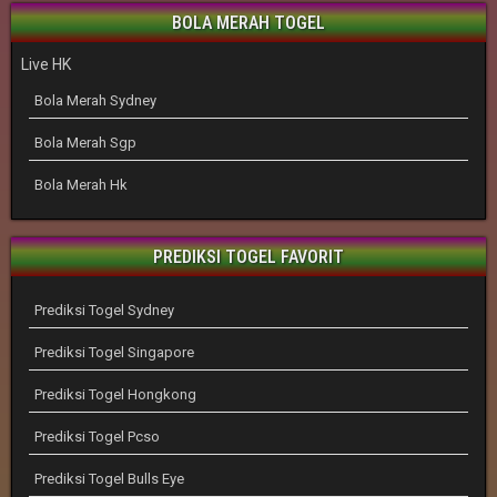
BOLA MERAH TOGEL
Live HK
Bola Merah Sydney
Bola Merah Sgp
Bola Merah Hk
PREDIKSI TOGEL FAVORIT
Prediksi Togel Sydney
Prediksi Togel Singapore
Prediksi Togel Hongkong
Prediksi Togel Pcso
Prediksi Togel Bulls Eye