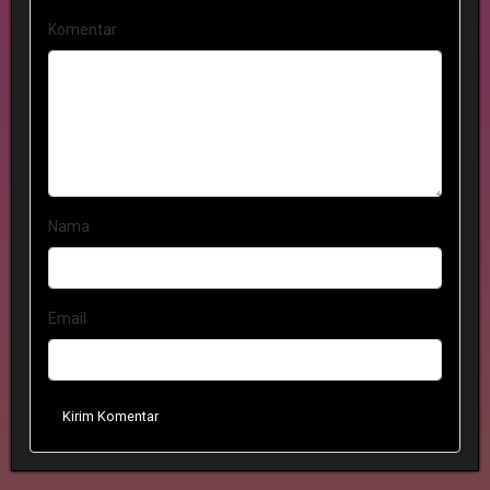
Komentar
Nama
Email
Kirim Komentar