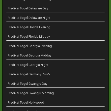
Prediksi Togel Delaware Day
Prediksi Togel Delaware Night
Prediksi Togel Florida Evening
Prediksi Togel Florida Midday
Prediksi Togel Georgia Evening
Prediksi Togel Georgia Midday
Prediksi Togel Georgia Night
Prediksi Togel Germany Plus5
Prediksi Togel Gwangju Day
Prediksi Togel Gwangju Morning
Prediksi Togel Hollywood