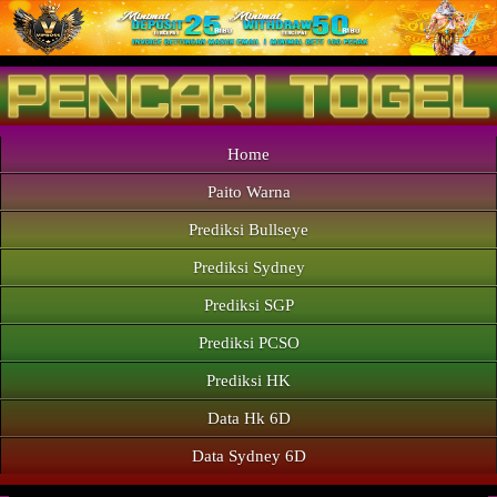
Home
Paito Warna
Prediksi Bullseye
Prediksi Sydney
Prediksi SGP
Prediksi PCSO
Prediksi HK
Data Hk 6D
Data Sydney 6D