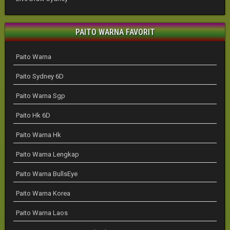
PAITO WARNA FAVORIT
Paito Warna
Paito Sydney 6D
Paito Warna Sgp
Paito Hk 6D
Paito Warna Hk
Paito Warna Lengkap
Paito Warna BullsEye
Paito Warna Korea
Paito Warna Laos