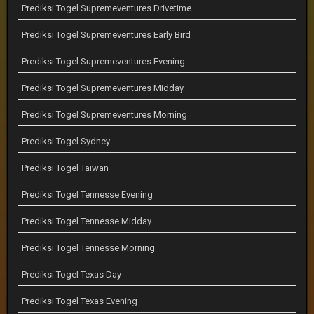
Prediksi Togel Supremeventures Drivetime
Prediksi Togel Supremeventures Early Bird
Prediksi Togel Supremeventures Evening
Prediksi Togel Supremeventures Midday
Prediksi Togel Supremeventures Morning
Prediksi Togel Sydney
Prediksi Togel Taiwan
Prediksi Togel Tennesse Evening
Prediksi Togel Tennesse Midday
Prediksi Togel Tennesse Morning
Prediksi Togel Texas Day
Prediksi Togel Texas Evening