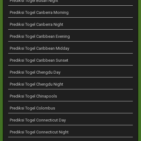
Prediksi Togel Busan Night
Prediksi Togel Canberra Morning
Prediksi Togel Canberra Night
Prediksi Togel Caribbean Evening
Prediksi Togel Caribbean Midday
Prediksi Togel Caribbean Sunset
Prediksi Togel Chengdu Day
Prediksi Togel Chengdu Night
Prediksi Togel Chinapools
Prediksi Togel Colombus
Prediksi Togel Connecticut Day
Prediksi Togel Connecticut Night