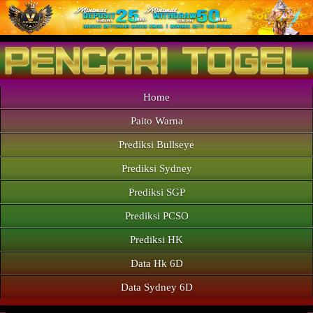
Home
Paito Warna
Prediksi Bullseye
Prediksi Sydney
Prediksi SGP
Prediksi PCSO
Prediksi HK
Data Hk 6D
Data Sydney 6D