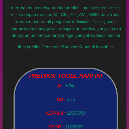
membahas pengeluaran dan prediksi togel
Tennesse Evening
dengan mencari AI , CB , Ck , AM , SHIO dan Tradal
Kamis
memacu dari result pengeluaran
pools
Tennesse Evening
kemaren dan minggu lalu menjadikan prediksi yang jitu dan
akurat untuk mencari angka togel yang akan result hari ini
ikuti prediksi Tennesse Evening Kamis di bawah ini
PREDIKSI TOGEL HARI INI
AI :
1259
CB :
3 / 5
KEPALA :
12356789
EKOR :
01235678