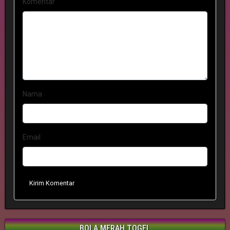
Komentar
Nama
Email
Kirim Komentar
BOLA MERAH TOGEL