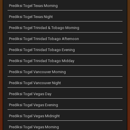
Prediksi Togel Texas Morning
Prediksi Togel Texas Night
Prediksi Togel Trinidad & Tobago Morning
Prediksi Togel Trinidad Tobago Afternoon
Prediksi Togel Trinidad Tobago Evening
Prediksi Togel Trinidad Tobago Midday
Prediksi Togel Vancouver Morning
Prediksi Togel Vancouver Night
Prediksi Togel Vegas Day
Prediksi Togel Vegas Evening
Prediksi Togel Vegas Midnight
Prediksi Togel Vegas Morning