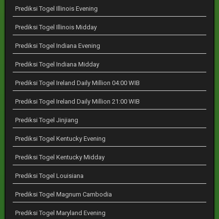
Prediksi Togel Illinois Evening
Prediksi Togel Illinois Midday
Prediksi Togel Indiana Evening
Prediksi Togel Indiana Midday
Prediksi Togel Ireland Daily Million 04:00 WIB
Prediksi Togel Ireland Daily Million 21:00 WIB
Prediksi Togel Jinjiang
Prediksi Togel Kentucky Evening
Prediksi Togel Kentucky Midday
Prediksi Togel Louisiana
Prediksi Togel Magnum Cambodia
Prediksi Togel Maryland Evening