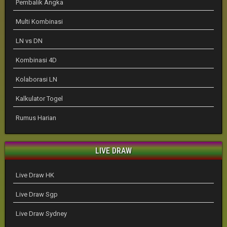
Pembalik Angka
Multi Kombinasi
LN vs DN
Kombinasi 4D
Kolaborasi LN
Kalkulator Togel
Rumus Harian
LIVE DRAW
Live Draw HK
Live Draw Sgp
Live Draw Sydney