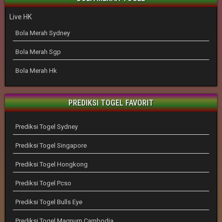
Live HK
Bola Merah Sydney
Bola Merah Sgp
Bola Merah Hk
PREDIKSI TOGEL FAVORIT
Prediksi Togel Sydney
Prediksi Togel Singapore
Prediksi Togel Hongkong
Prediksi Togel Pcso
Prediksi Togel Bulls Eye
Prediksi Togel Magnum Cambodia