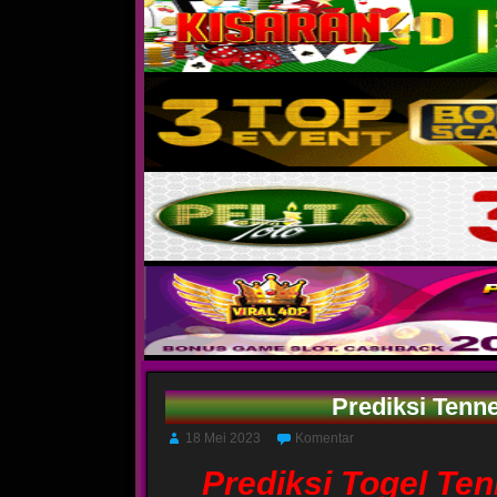
Prediksi Tenn
18 Mei 2023
Komentar
Prediksi Togel Te