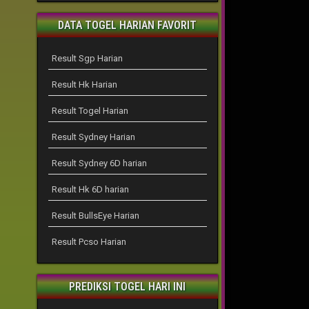
DATA TOGEL HARIAN FAVORIT
Result Sgp Harian
Result Hk Harian
Result Togel Harian
Result Sydney Harian
Result Sydney 6D harian
Result Hk 6D harian
Result BullsEye Harian
Result Pcso Harian
PREDIKSI TOGEL HARI INI