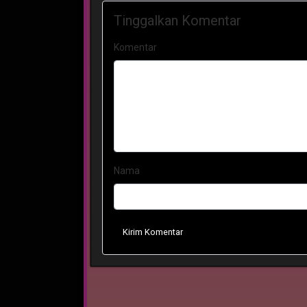
Tinggalkan Komentar
Komentar
Nama
Kirim Komentar