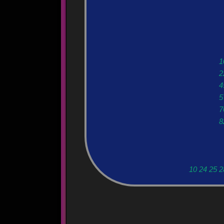
1
2
4
5
7
8
10 24 25 2