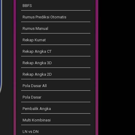
BBFS
Rumus Prediksi Otomatis
Rumus Manual
Rekap Kumat
Rekap Angka CT
Rekap Angka 3D
Rekap Angka 2D
Pola Dasar All
Pola Dasar
Pembalik Angka
Multi Kombinasi
LN vs DN