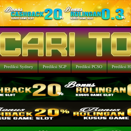
Prediksi Sydney
Prediksi SGP
Prediksi PCSO
Prediksi 