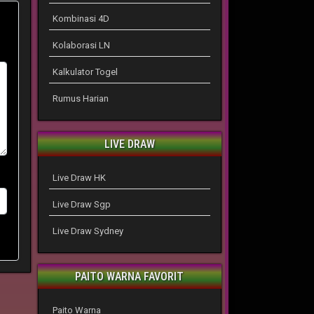
Kombinasi 4D
Kolaborasi LN
Kalkulator Togel
Rumus Harian
LIVE DRAW
Live Draw HK
Live Draw Sgp
Live Draw Sydney
PAITO WARNA FAVORIT
Paito Warna