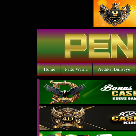
Home
Paito Warna
Prediksi Bullseye