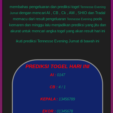
membahas pengeluaran dan prediksi togel
Tennesse Evening
dengan mencari AI , CB , Ck , AM , SHIO dan Tradal
Jumat
memacu dari result pengeluaran
pools
Tennesse Evening
kemaren dan minggu lalu menjadikan prediksi yang jitu dan
akurat untuk mencari angka togel yang akan result hari ini
ikuti prediksi Tennesse Evening Jumat di bawah ini
PREDIKSI TOGEL HARI INI
AI :
0147
CB :
4 / 1
KEPALA :
13456789
EKOR :
01345678