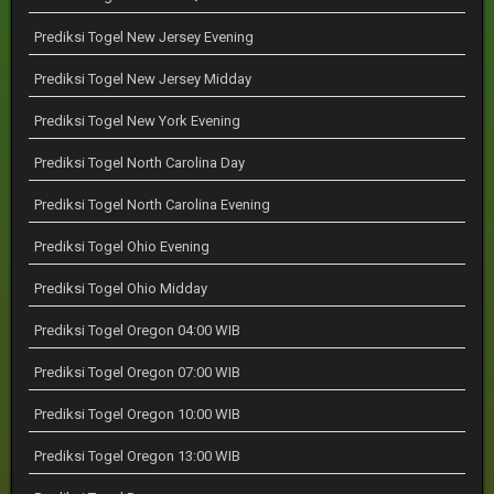
Prediksi Togel New Jersey Evening
Prediksi Togel New Jersey Midday
Prediksi Togel New York Evening
Prediksi Togel North Carolina Day
Prediksi Togel North Carolina Evening
Prediksi Togel Ohio Evening
Prediksi Togel Ohio Midday
Prediksi Togel Oregon 04:00 WIB
Prediksi Togel Oregon 07:00 WIB
Prediksi Togel Oregon 10:00 WIB
Prediksi Togel Oregon 13:00 WIB