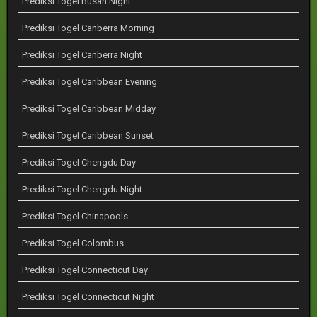
Prediksi Togel Busan Night
Prediksi Togel Canberra Morning
Prediksi Togel Canberra Night
Prediksi Togel Caribbean Evening
Prediksi Togel Caribbean Midday
Prediksi Togel Caribbean Sunset
Prediksi Togel Chengdu Day
Prediksi Togel Chengdu Night
Prediksi Togel Chinapools
Prediksi Togel Colombus
Prediksi Togel Connecticut Day
Prediksi Togel Connecticut Night