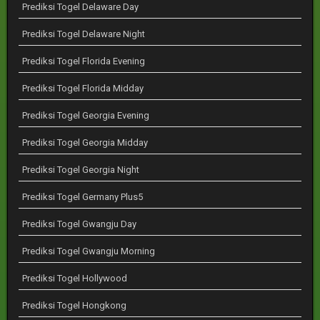
Prediksi Togel Delaware Day
Prediksi Togel Delaware Night
Prediksi Togel Florida Evening
Prediksi Togel Florida Midday
Prediksi Togel Georgia Evening
Prediksi Togel Georgia Midday
Prediksi Togel Georgia Night
Prediksi Togel Germany Plus5
Prediksi Togel Gwangju Day
Prediksi Togel Gwangju Morning
Prediksi Togel Hollywood
Prediksi Togel Hongkong