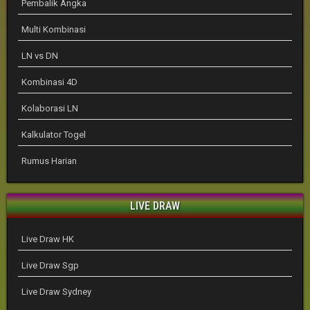
Pembalik Angka
Multi Kombinasi
LN vs DN
Kombinasi 4D
Kolaborasi LN
Kalkulator Togel
Rumus Harian
LIVE DRAW
Live Draw HK
Live Draw Sgp
Live Draw Sydney