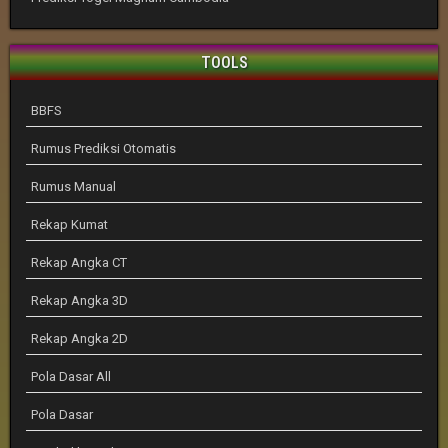
TOOLS
BBFS
Rumus Prediksi Otomatis
Rumus Manual
Rekap Kumat
Rekap Angka CT
Rekap Angka 3D
Rekap Angka 2D
Pola Dasar All
Pola Dasar