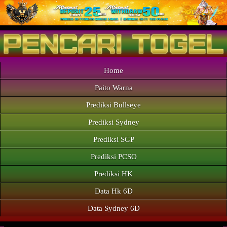
Home
Paito Warna
Prediksi Bullseye
Prediksi Sydney
Prediksi SGP
Prediksi PCSO
Prediksi HK
Data Hk 6D
Data Sydney 6D