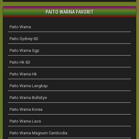
PAITO WARNA FAVORIT
Paito Warna
Paito Sydney 6D
Paito Warna Sgp
Paito Hk 6D
Paito Warna Hk
Paito Warna Lengkap
Paito Warna BullsEye
Paito Warna Korea
Paito Warna Laos
Paito Warna Magnum Cambodia