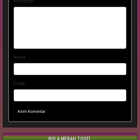
Komentar
Nama
Email
Kirim Komentar
BOLA MERAH TOGEL