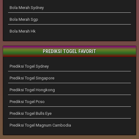
Bola Merah Sydney
Bola Merah Sgp
Bola Merah Hk
PREDIKSI TOGEL FAVORIT
Prediksi Togel Sydney
Prediksi Togel Singapore
Prediksi Togel Hongkong
Prediksi Togel Pcso
Prediksi Togel Bulls Eye
Prediksi Togel Magnum Cambodia