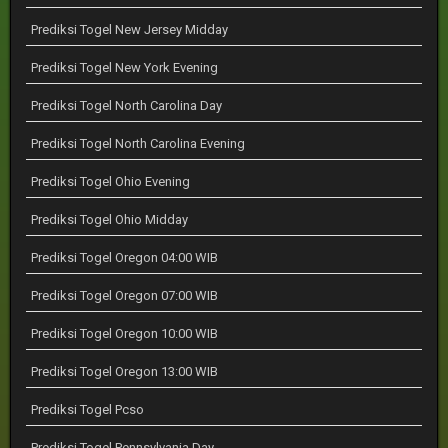
Prediksi Togel New Jersey Midday
Prediksi Togel New York Evening
Prediksi Togel North Carolina Day
Prediksi Togel North Carolina Evening
Prediksi Togel Ohio Evening
Prediksi Togel Ohio Midday
Prediksi Togel Oregon 04:00 WIB
Prediksi Togel Oregon 07:00 WIB
Prediksi Togel Oregon 10:00 WIB
Prediksi Togel Oregon 13:00 WIB
Prediksi Togel Pcso
Prediksi Togel Pennsylvania Day