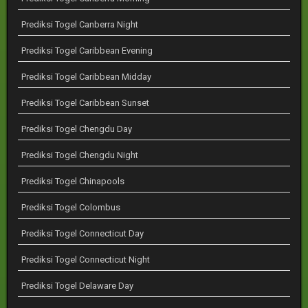
Prediksi Togel Canberra Night
Prediksi Togel Caribbean Evening
Prediksi Togel Caribbean Midday
Prediksi Togel Caribbean Sunset
Prediksi Togel Chengdu Day
Prediksi Togel Chengdu Night
Prediksi Togel Chinapools
Prediksi Togel Colombus
Prediksi Togel Connecticut Day
Prediksi Togel Connecticut Night
Prediksi Togel Delaware Day