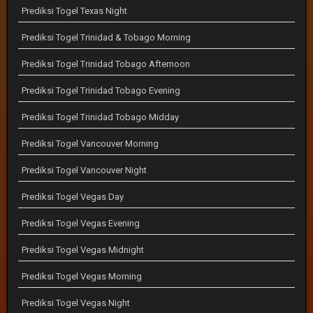
Prediksi Togel Texas Night
Prediksi Togel Trinidad & Tobago Morning
Prediksi Togel Trinidad Tobago Afternoon
Prediksi Togel Trinidad Tobago Evening
Prediksi Togel Trinidad Tobago Midday
Prediksi Togel Vancouver Morning
Prediksi Togel Vancouver Night
Prediksi Togel Vegas Day
Prediksi Togel Vegas Evening
Prediksi Togel Vegas Midnight
Prediksi Togel Vegas Morning
Prediksi Togel Vegas Night