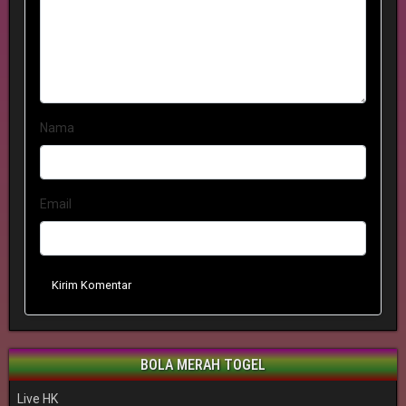
Nama
Email
Kirim Komentar
BOLA MERAH TOGEL
Live HK