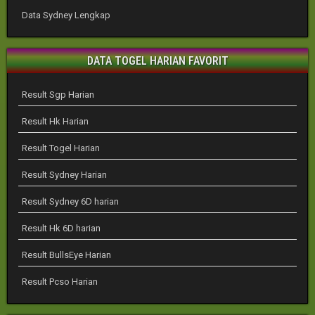
Data Sydney Lengkap
DATA TOGEL HARIAN FAVORIT
Result Sgp Harian
Result Hk Harian
Result Togel Harian
Result Sydney Harian
Result Sydney 6D harian
Result Hk 6D harian
Result BullsEye Harian
Result Pcso Harian