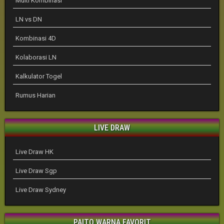
Multi Kombinasi
LN vs DN
Kombinasi 4D
Kolaborasi LN
Kalkulator Togel
Rumus Harian
LIVE DRAW
Live Draw HK
Live Draw Sgp
Live Draw Sydney
PAITO WARNA FAVORIT