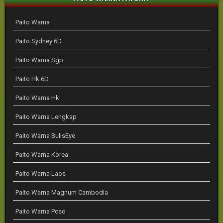
Paito Warna
Paito Sydney 6D
Paito Warna Sgp
Paito Hk 6D
Paito Warna Hk
Paito Warna Lengkap
Paito Warna BullsEye
Paito Warna Korea
Paito Warna Laos
Paito Warna Magnum Cambodia
Paito Warna Pcso