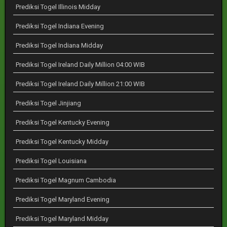
Prediksi Togel Illinois Midday
Prediksi Togel Indiana Evening
Prediksi Togel Indiana Midday
Prediksi Togel Ireland Daily Million 04:00 WIB
Prediksi Togel Ireland Daily Million 21:00 WIB
Prediksi Togel Jinjiang
Prediksi Togel Kentucky Evening
Prediksi Togel Kentucky Midday
Prediksi Togel Louisiana
Prediksi Togel Magnum Cambodia
Prediksi Togel Maryland Evening
Prediksi Togel Maryland Midday