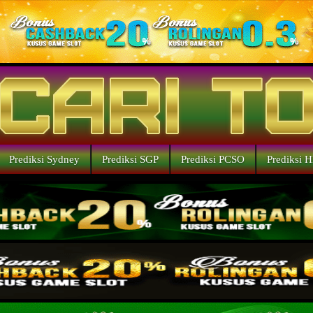
Prediksi Sydney
Prediksi SGP
Prediksi PCSO
Prediksi 