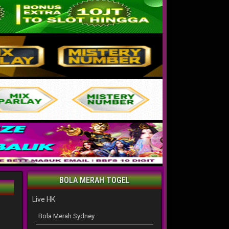
BOLA MERAH TOGEL
Live HK
Bola Merah Sydney