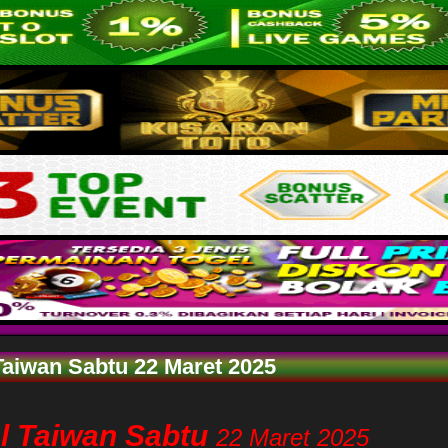
Taiwan Sabtu 22 Maret 2025
el Taiwan Sabtu
22 Maret 2025