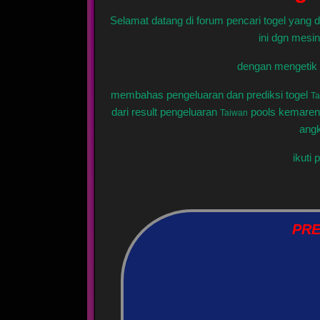
Selamat datang di forum pencari togel yang 
ini dgn mesi
dengan mengeti
membahas pengeluaran dan prediksi togel
Ta
dari result pengeluaran
pools kemaren 
Taiwan
angk
ikuti 
PRE