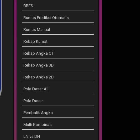
BBFS
Rumus Prediksi Otomatis
Rumus Manual
Rekap Kumat
Rekap Angka CT
Rekap Angka 3D
Rekap Angka 2D
Pola Dasar All
Pola Dasar
Pembalik Angka
Multi Kombinasi
LN vs DN