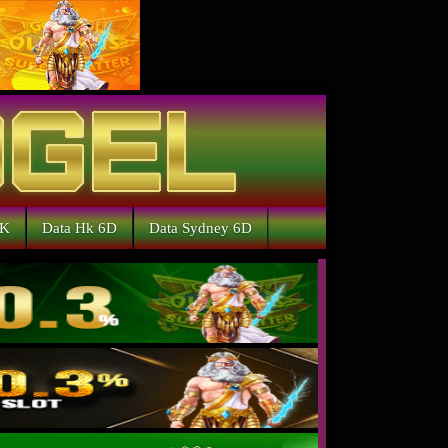
HK
Data Hk 6D
Data Sydney 6D