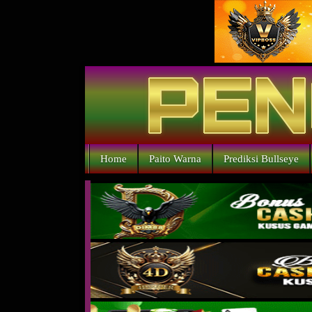
Home
Paito Warna
Prediksi Bullseye