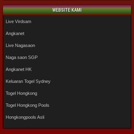
WEBSITE KAMI
Live Virdsam
Angkanet
Live Nagasaon
Naga saon SGP
Angkanet HK
Keluaran Togel Sydney
Togel Hongkong
Togel Hongkong Pools
Hongkongpools Asli