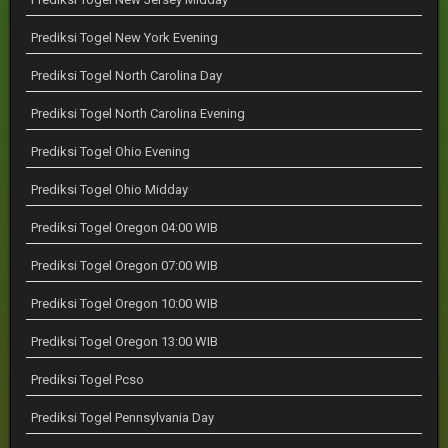
Prediksi Togel New York Evening
Prediksi Togel North Carolina Day
Prediksi Togel North Carolina Evening
Prediksi Togel Ohio Evening
Prediksi Togel Ohio Midday
Prediksi Togel Oregon 04:00 WIB
Prediksi Togel Oregon 07:00 WIB
Prediksi Togel Oregon 10:00 WIB
Prediksi Togel Oregon 13:00 WIB
Prediksi Togel Pcso
Prediksi Togel Pennsylvania Day