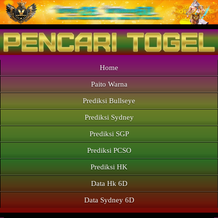
Home
Paito Warna
Prediksi Bullseye
Prediksi Sydney
Prediksi SGP
Prediksi PCSO
Prediksi HK
Data Hk 6D
Data Sydney 6D