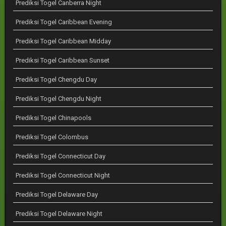
Prediksi Togel Canberra Night
Prediksi Togel Caribbean Evening
Prediksi Togel Caribbean Midday
Prediksi Togel Caribbean Sunset
Prediksi Togel Chengdu Day
Prediksi Togel Chengdu Night
Prediksi Togel Chinapools
Prediksi Togel Colombus
Prediksi Togel Connecticut Day
Prediksi Togel Connecticut Night
Prediksi Togel Delaware Day
Prediksi Togel Delaware Night