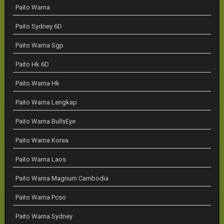
Paito Warna
Paito Sydney 6D
Paito Warna Sgp
Paito Hk 6D
Paito Warna Hk
Paito Warna Lengkap
Paito Warna BullsEye
Paito Warna Korea
Paito Warna Laos
Paito Warna Magnum Cambodia
Paito Warna Pcso
Paito Warna Sydney