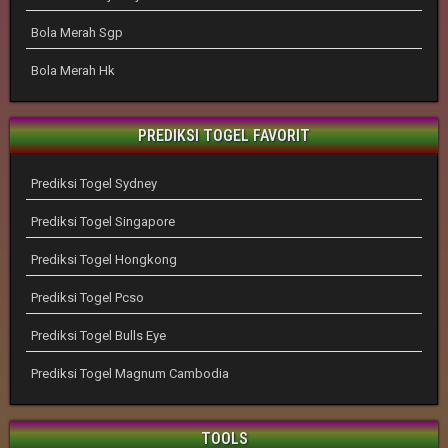
Bola Merah Sgp
Bola Merah Hk
PREDIKSI TOGEL FAVORIT
Prediksi Togel Sydney
Prediksi Togel Singapore
Prediksi Togel Hongkong
Prediksi Togel Pcso
Prediksi Togel Bulls Eye
Prediksi Togel Magnum Cambodia
TOOLS