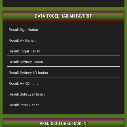
DATA TOGEL HARIAN FAVORIT
Result Sgp Harian
Result Hk Harian
Result Togel Harian
Result Sydney Harian
Result Sydney 6D harian
Result Hk 6D harian
Result BullsEye Harian
Result Pcso Harian
PREDIKSI TOGEL HARI INI