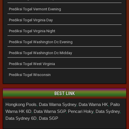
Prediksi Togel Vermont Evening
Prediksi Togel Virginia Day
Prediksi Togel Virginia Night
Prediksi Togel Washington Dc Evening
Prediksi Togel Washington Dc Midday
Prediksi Togel West Virginia
Prediksi Togel Wisconsin
BEST LINK
Hongkong Pools
,
Data Warna Sydney
,
Data Warna HK
,
Paito
Warna HK 6D
,
Data Warna SGP
,
Pencari Hoky
,
Data Sydney
,
Data Sydney 6D
,
Data SGP