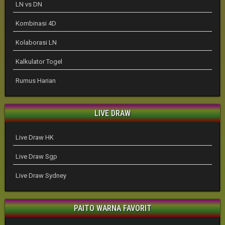
LN vs DN
Kombinasi 4D
Kolaborasi LN
Kalkulator Togel
Rumus Harian
LIVE DRAW
Live Draw HK
Live Draw Sgp
Live Draw Sydney
PAITO WARNA FAVORIT