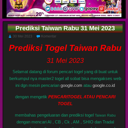
Prediksi Taiwan Rabu 31 Mei 2023
30 Mei 2023
Komentar
Prediksi Togel Taiwan Rabu
31 Mei 2023
Selamat datang di forum pencari togel yang di buat untuk
berkumpul nya master2 togel all sobat bisa mengakses web
ini dgn mesin pencarian
google.com
atau
google.co.id
dengan mengetik
PENCARITOGEL ATAU PENCARI
TOGEL
membahas pengeluaran dan prediksi togel
Taiwan
Rabu
dengan mencari AI , CB , Ck , AM , SHIO dan Tradal