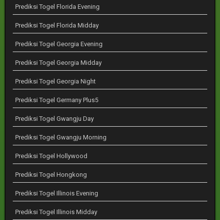
Prediksi Togel Florida Evening
Prediksi Togel Florida Midday
Prediksi Togel Georgia Evening
Prediksi Togel Georgia Midday
Prediksi Togel Georgia Night
Prediksi Togel Germany Plus5
Prediksi Togel Gwangju Day
Prediksi Togel Gwangju Morning
Prediksi Togel Hollywood
Prediksi Togel Hongkong
Prediksi Togel Illinois Evening
Prediksi Togel Illinois Midday