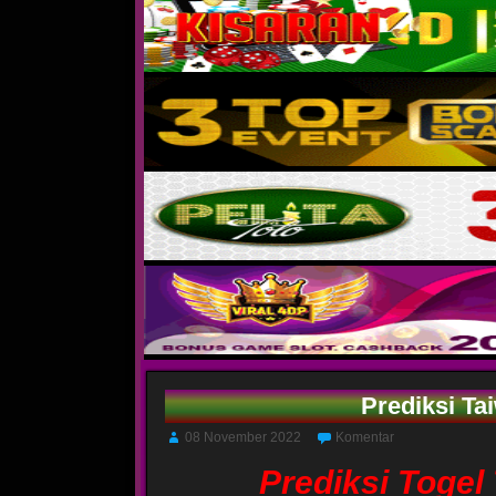
Prediksi T
08 November 2022
Komentar
Prediksi Toge