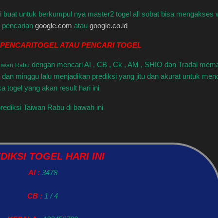
di buat untuk berkumpul nya master2 togel all sobat bisa mengakses
n pencarian
google.com
atau
google.co.id
k
PENCARITOGEL ATAU PENCARI TOGEL
dengan mencari AI , CB , Ck , AM , SHIO dan Tradal mem
aiwan
Rabu
dan minggu lalu menjadikan prediksi yang jitu dan akurat untuk menc
a togel yang akan result hari ini
 prediksi Taiwan Rabu di bawah ini
DIKSI TOGEL HARI INI
AI :
3478
CB :
1 / 4