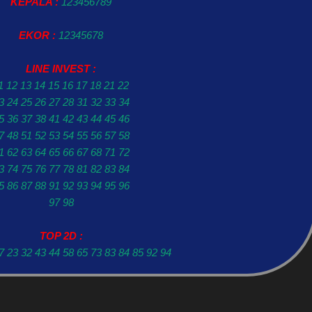
KEPALA :
123456789
EKOR :
12345678
LINE INVEST :
1 12 13 14 15 16 17 18 21 22
3 24 25 26 27 28 31 32 33 34
5 36 37 38 41 42 43 44 45 46
7 48 51 52 53 54 55 56 57 58
1 62 63 64 65 66 67 68 71 72
3 74 75 76 77 78 81 82 83 84
5 86 87 88 91 92 93 94 95 96
97 98
TOP 2D :
7 23 32 43 44 58 65 73 83 84 85 92 94