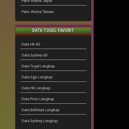
Paito Warna Taipei
Paito Warna Taiwan
DATA TOGEL FAVORIT
Data Hk 6D
Data Sydney 6D
Data Togel Lengkap
Data Sgp Lengkap
Data Hk Lengkap
Data Pcso Lengkap
Data Bullseye Lengkap
Data Sydney Lengkap