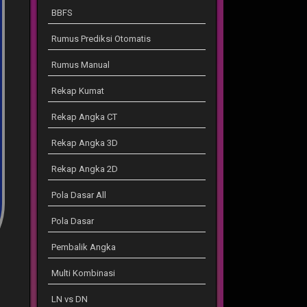
BBFS
Rumus Prediksi Otomatis
Rumus Manual
Rekap Kumat
Rekap Angka CT
Rekap Angka 3D
Rekap Angka 2D
Pola Dasar All
Pola Dasar
Pembalik Angka
Multi Kombinasi
LN vs DN