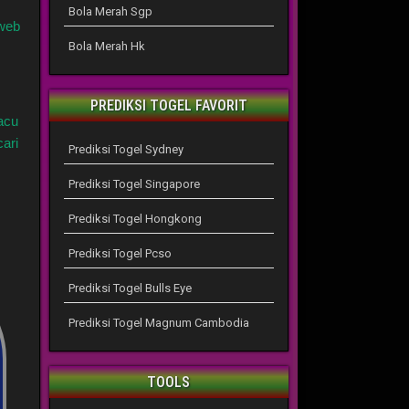
Bola Merah Sgp
 web
Bola Merah Hk
PREDIKSI TOGEL FAVORIT
acu
ari
Prediksi Togel Sydney
Prediksi Togel Singapore
Prediksi Togel Hongkong
Prediksi Togel Pcso
Prediksi Togel Bulls Eye
Prediksi Togel Magnum Cambodia
TOOLS