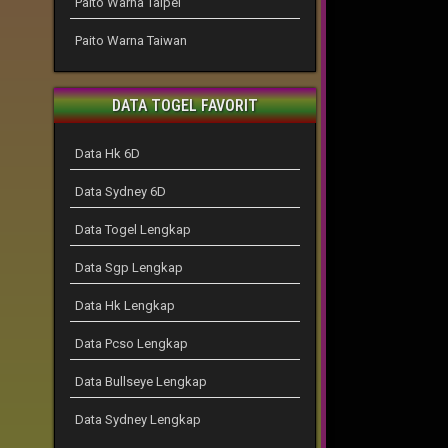
Paito Warna Taipei
Paito Warna Taiwan
DATA TOGEL FAVORIT
Data Hk 6D
Data Sydney 6D
Data Togel Lengkap
Data Sgp Lengkap
Data Hk Lengkap
Data Pcso Lengkap
Data Bullseye Lengkap
Data Sydney Lengkap