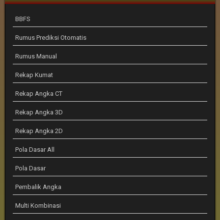
BBFS
Rumus Prediksi Otomatis
Rumus Manual
Rekap Kumat
Rekap Angka CT
Rekap Angka 3D
Rekap Angka 2D
Pola Dasar All
Pola Dasar
Pembalik Angka
Multi Kombinasi