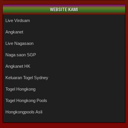
WEBSITE KAMI
Live Virdsam
Angkanet
Live Nagasaon
Naga saon SGP
Angkanet HK
Keluaran Togel Sydney
Togel Hongkong
Togel Hongkong Pools
Hongkongpools Asli