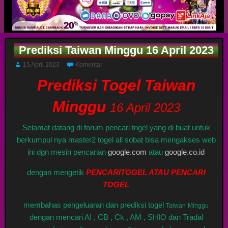
Prediksi Taiwan Minggu 16 April 2023
15 April 2023
Komentar
Prediksi Togel Taiwan
Minggu
16 April 2023
Selamat datang di forum pencari togel yang di buat untuk
berkumpul nya master2 togel all sobat bisa mengakses web
ini dgn mesin pencarian
google.com
atau
google.co.id
dengan mengetik
PENCARITOGEL ATAU PENCARI
TOGEL
membahas pengeluaran dan prediksi togel
Taiwan
Minggu
dengan mencari AI , CB , Ck , AM , SHIO dan Tradal