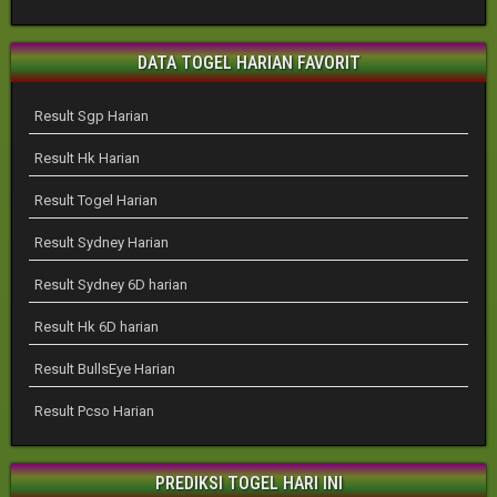
DATA TOGEL HARIAN FAVORIT
Result Sgp Harian
Result Hk Harian
Result Togel Harian
Result Sydney Harian
Result Sydney 6D harian
Result Hk 6D harian
Result BullsEye Harian
Result Pcso Harian
PREDIKSI TOGEL HARI INI