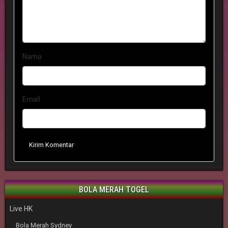
Nama
Email
Kirim Komentar
BOLA MERAH TOGEL
Live HK
Bola Merah Sydney