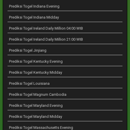
Prediksi Togel Indiana Evening
Prediksi Togel Indiana Midday
Prediksi Togel Ireland Daily Million 04:00 WIB
Prediksi Togel Ireland Daily Million 21:00 WIB
Prediksi Togel Jinjiang
Prediksi Togel Kentucky Evening
Prediksi Togel Kentucky Midday
Prediksi Togel Louisiana
Prediksi Togel Magnum Cambodia
Prediksi Togel Maryland Evening
Prediksi Togel Maryland Midday
Prediksi Togel Massachusetts Evening