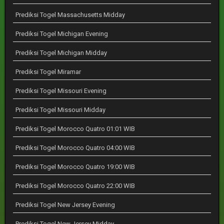
Prediksi Togel Massachusetts Midday
Prediksi Togel Michigan Evening
Prediksi Togel Michigan Midday
Prediksi Togel Miramar
Prediksi Togel Missouri Evening
Prediksi Togel Missouri Midday
Prediksi Togel Morocco Quatro 01:01 WIB
Prediksi Togel Morocco Quatro 04:00 WIB
Prediksi Togel Morocco Quatro 19:00 WIB
Prediksi Togel Morocco Quatro 22:00 WIB
Prediksi Togel New Jersey Evening
Prediksi Togel New Jersey Midday