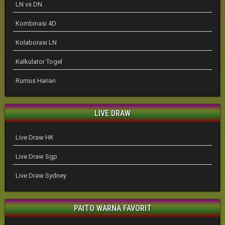
LN vs DN
Kombinasi 4D
Kolaborasi LN
Kalkulator Togel
Rumus Harian
LIVE DRAW
Live Draw HK
Live Draw Sgp
Live Draw Sydney
PAITO WARNA FAVORIT