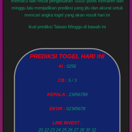
memacu dari result pengeluaran
pools kemaren dan
Taiwan
minggu lalu menjadikan prediksi yang jitu dan akurat untuk
mencari angka togel yang akan result hari ini
ikuti prediksi Taiwan Minggu di bawah ini
PREDIKSI TOGEL HARI INI
AI :
0256
CB :
5 / 3
KEPALA :
23456789
EKOR :
02345678
LINE INVEST :
20 22 23 24 25 26 27 28 30 32