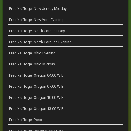
Prediksi Togel New Jersey Midday
Prediksi Togel New York Evening
Prediksi Togel North Carolina Day
Prediksi Togel North Carolina Evening
Prediksi Togel Ohio Evening
Prediksi Togel Ohio Midday
Prediksi Togel Oregon 04:00 WIB
Prediksi Togel Oregon 07:00 WIB
Prediksi Togel Oregon 10:00 WIB
Prediksi Togel Oregon 13:00 WIB
Prediksi Togel Pcso
Prediksi Togel Pennsylvania Day