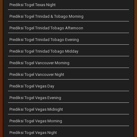
Prediksi Togel Texas Night
Prediksi Togel Trinidad & Tobago Morning
Prediksi Togel Trinidad Tobago Afternoon
Prediksi Togel Trinidad Tobago Evening
Prediksi Togel Trinidad Tobago Midday
Prediksi Togel Vancouver Morning
Prediksi Togel Vancouver Night
Prediksi Togel Vegas Day
Prediksi Togel Vegas Evening
Prediksi Togel Vegas Midnight
Prediksi Togel Vegas Morning
Prediksi Togel Vegas Night