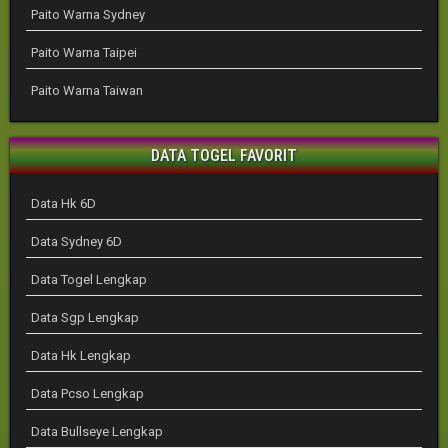
Paito Warna Sydney
Paito Warna Taipei
Paito Warna Taiwan
DATA TOGEL FAVORIT
Data Hk 6D
Data Sydney 6D
Data Togel Lengkap
Data Sgp Lengkap
Data Hk Lengkap
Data Pcso Lengkap
Data Bullseye Lengkap