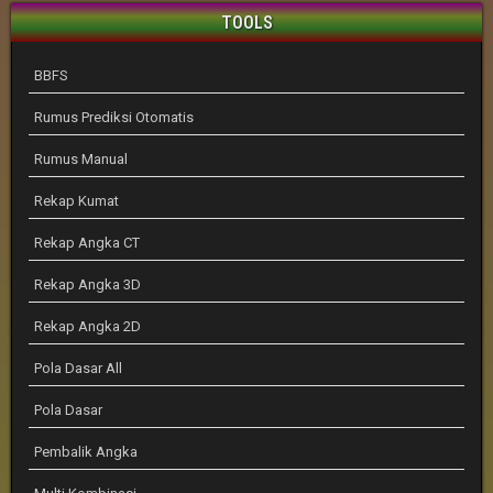
TOOLS
BBFS
Rumus Prediksi Otomatis
Rumus Manual
Rekap Kumat
Rekap Angka CT
Rekap Angka 3D
Rekap Angka 2D
Pola Dasar All
Pola Dasar
Pembalik Angka