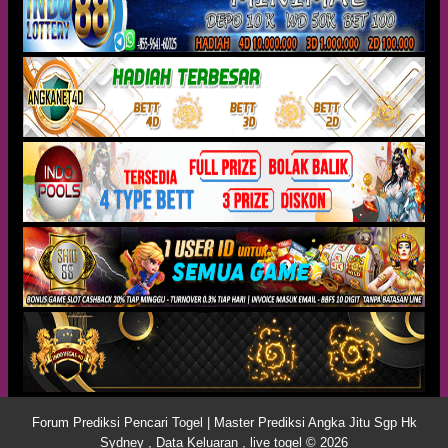
Forum Prediksi Pencari Togel | Master Prediksi Angka Jitu Sgp Hk
Sydney , Data Keluaran , live togel © 2026