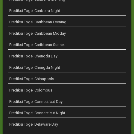
Prediksi Togel Canberra Night
Prediksi Togel Caribbean Evening
Prediksi Togel Caribbean Midday
Prediksi Togel Caribbean Sunset
Prediksi Togel Chengdu Day
Prediksi Togel Chengdu Night
Prediksi Togel Chinapools
Prediksi Togel Colombus
Prediksi Togel Connecticut Day
Prediksi Togel Connecticut Night
Prediksi Togel Delaware Day