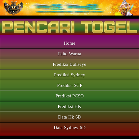
Home
Paito Warna
Prediksi Bullseye
Prediksi Sydney
Prediksi SGP
Prediksi PCSO
Prediksi HK
Data Hk 6D
Data Sydney 6D