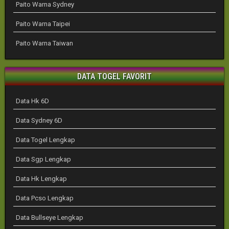
Paito Warna Sydney
Paito Warna Taipei
Paito Warna Taiwan
DATA TOGEL FAVORIT
Data Hk 6D
Data Sydney 6D
Data Togel Lengkap
Data Sgp Lengkap
Data Hk Lengkap
Data Pcso Lengkap
Data Bullseye Lengkap