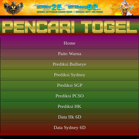
Home
Paito Warna
Prediksi Bullseye
Prediksi Sydney
Prediksi SGP
Prediksi PCSO
Prediksi HK
Data Hk 6D
Data Sydney 6D