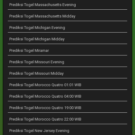
Prediksi Togel Massachusetts Evening
Prediksi Togel Massachusetts Midday
Prediksi Togel Michigan Evening
Prediksi Togel Michigan Midday
Prediksi Togel Miramar
Prediksi Togel Missouri Evening
Prediksi Togel Missouri Midday
Prediksi Togel Morocco Quatro 01:01 WIB
Prediksi Togel Morocco Quatro 04:00 WIB
Prediksi Togel Morocco Quatro 19:00 WIB
Prediksi Togel Morocco Quatro 22:00 WIB
Prediksi Togel New Jersey Evening