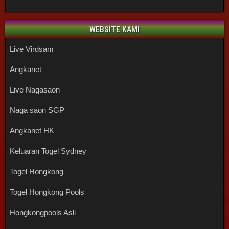
WEBSITE KAMI
Live Virdsam
Angkanet
Live Nagasaon
Naga saon SGP
Angkanet HK
Keluaran Togel Sydney
Togel Hongkong
Togel Hongkong Pools
Hongkongpools Asli