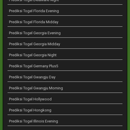
Prediksi Togel Florida Evening
Prediksi Togel Florida Midday
Prediksi Togel Georgia Evening
Prediksi Togel Georgia Midday
Prediksi Togel Georgia Night
Prediksi Togel Germany Plus5
Prediksi Togel Gwangju Day
Prediksi Togel Gwangju Morning
Prediksi Togel Hollywood
Prediksi Togel Hongkong
Prediksi Togel Illinois Evening