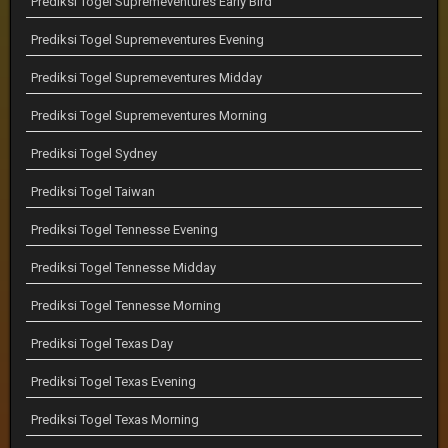
Prediksi Togel Supremeventures Early Bird
Prediksi Togel Supremeventures Evening
Prediksi Togel Supremeventures Midday
Prediksi Togel Supremeventures Morning
Prediksi Togel Sydney
Prediksi Togel Taiwan
Prediksi Togel Tennesse Evening
Prediksi Togel Tennesse Midday
Prediksi Togel Tennesse Morning
Prediksi Togel Texas Day
Prediksi Togel Texas Evening
Prediksi Togel Texas Morning