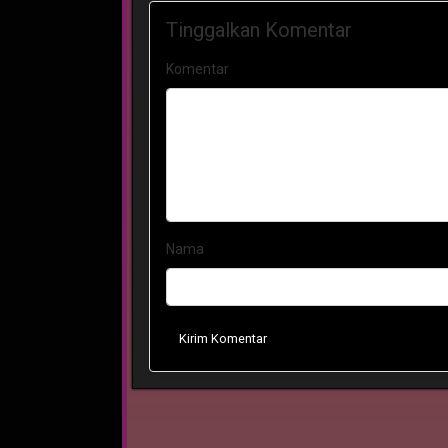
Tinggalkan Komentar
Komentar
Nama
Kirim Komentar