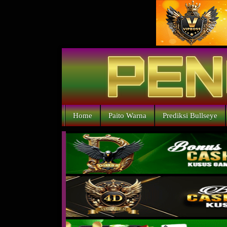
Home
Paito Warna
Prediksi Bullseye