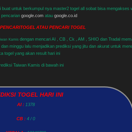
di buat untuk berkumpul nya master2 togel all sobat bisa mengakses
n pencarian
google.com
atau
google.co.id
k
PENCARITOGEL ATAU PENCARI TOGEL
dengan mencari AI , CB , Ck , AM , SHIO dan Tradal me
iwan
Kamis
dan minggu lalu menjadikan prediksi yang jitu dan akurat untuk menc
a togel yang akan result hari ini
prediksi Taiwan Kamis di bawah ini
DIKSI TOGEL HARI INI
AI :
1378
CB :
4 / 0