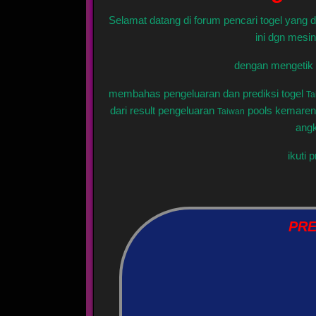
Selamat datang di forum pencari togel yang 
ini dgn mesi
dengan mengeti
membahas pengeluaran dan prediksi togel
Ta
dari result pengeluaran
pools kemaren 
Taiwan
angk
ikuti 
PRE