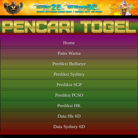
Home
Paito Warna
Prediksi Bullseye
Prediksi Sydney
Prediksi SGP
Prediksi PCSO
Prediksi HK
Data Hk 6D
Data Sydney 6D