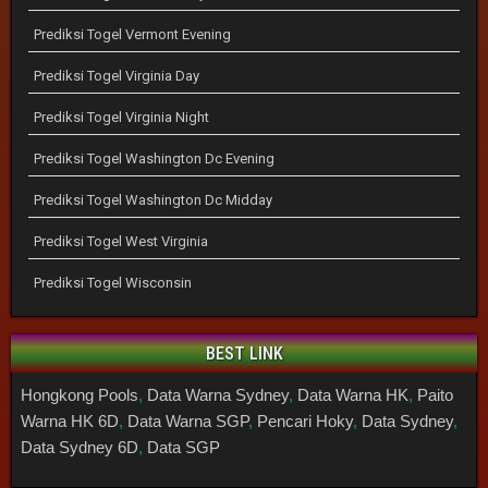
Prediksi Togel Vermont Evening
Prediksi Togel Virginia Day
Prediksi Togel Virginia Night
Prediksi Togel Washington Dc Evening
Prediksi Togel Washington Dc Midday
Prediksi Togel West Virginia
Prediksi Togel Wisconsin
BEST LINK
Hongkong Pools
,
Data Warna Sydney
,
Data Warna HK
,
Paito
Warna HK 6D
,
Data Warna SGP
,
Pencari Hoky
,
Data Sydney
,
Data Sydney 6D
,
Data SGP