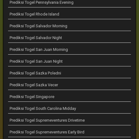
Prediksi Togel Pennsylvania Evening
Prediksi Togel Rhode Island
Prediksi Togel Salvador Morning
Prediksi Togel Salvador Night
Prediksi Togel San Juan Morning
Prediksi Togel San Juan Night
Prediksi Togel Sazka Poledni
Prediksi Togel Sazka Vecer
Prediksi Togel Singapore
Prediksi Togel South Carolina Midday
Prediksi Togel Supremeventures Drivetime
Prediksi Togel Supremeventures Early Bird