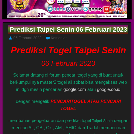
Prediksi Taipei Senin 06 Februari 2023
05 Februari 2023
Komentar
Prediksi Togel Taipei Senin
06 Februari 2023
Selamat datang di forum pencari togel yang di buat untuk
berkumpul nya master2 togel all sobat bisa mengakses web
ini dgn mesin pencarian
google.com
atau
google.co.id
dengan mengetik
PENCARITOGEL ATAU PENCARI
TOGEL
membahas pengeluaran dan prediksi togel
dengan
Taipei
Senin
mencari AI , CB , Ck , AM , SHIO dan Tradal memacu dari