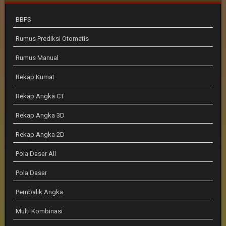
BBFS
Rumus Prediksi Otomatis
Rumus Manual
Rekap Kumat
Rekap Angka CT
Rekap Angka 3D
Rekap Angka 2D
Pola Dasar All
Pola Dasar
Pembalik Angka
Multi Kombinasi