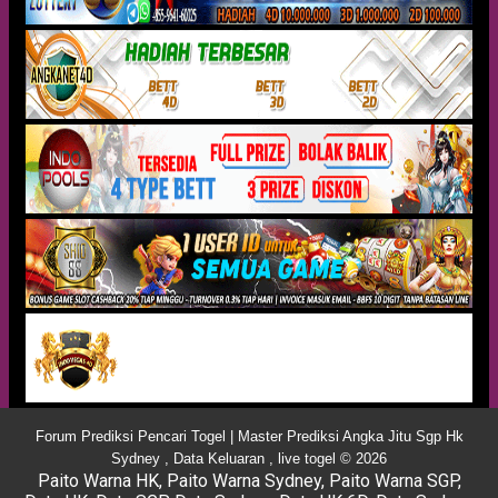
Forum Prediksi Pencari Togel | Master Prediksi Angka Jitu Sgp Hk
Sydney , Data Keluaran , live togel © 2026
Paito Warna HK
,
Paito Warna Sydney
,
Paito Warna SGP
,