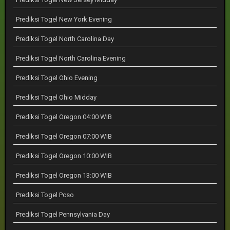
Prediksi Togel New York Evening
Prediksi Togel North Carolina Day
Prediksi Togel North Carolina Evening
Prediksi Togel Ohio Evening
Prediksi Togel Ohio Midday
Prediksi Togel Oregon 04:00 WIB
Prediksi Togel Oregon 07:00 WIB
Prediksi Togel Oregon 10:00 WIB
Prediksi Togel Oregon 13:00 WIB
Prediksi Togel Pcso
Prediksi Togel Pennsylvania Day