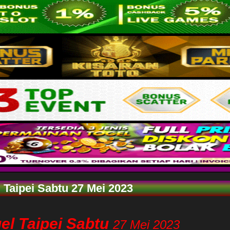
 Taipei Sabtu 27 Mei 2023
gel Taipei Sabtu
27 Mei 2023