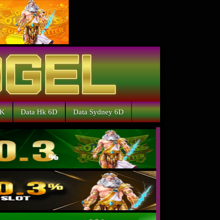
HK
Data Hk 6D
Data Sydney 6D