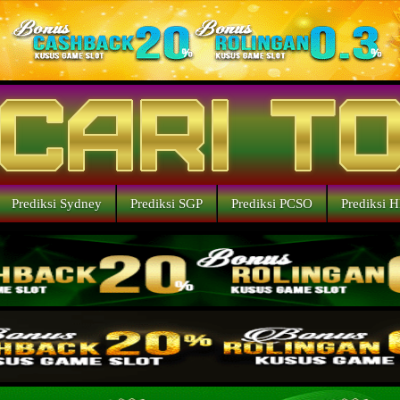
Prediksi Sydney
Prediksi SGP
Prediksi PCSO
Prediksi 