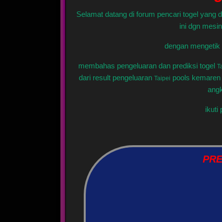
Selamat datang di forum pencari togel yang 
ini dgn mesi
dengan mengeti
membahas pengeluaran dan prediksi togel
T
dari result pengeluaran
pools kemaren d
Taipei
angk
ikuti
PRE