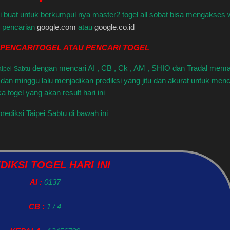
di buat untuk berkumpul nya master2 togel all sobat bisa mengakses
n pencarian
google.com
atau
google.co.id
k
PENCARITOGEL ATAU PENCARI TOGEL
dengan mencari AI , CB , Ck , AM , SHIO dan Tradal mem
aipei
Sabtu
an minggu lalu menjadikan prediksi yang jitu dan akurat untuk menc
a togel yang akan result hari ini
 prediksi Taipei Sabtu di bawah ini
DIKSI TOGEL HARI INI
AI :
0137
CB :
1 / 4