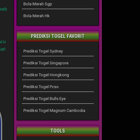
Bola Merah Sgp
 web
Bola Merah Hk
PREDIKSI TOGEL FAVORIT
acu
ari
Prediksi Togel Sydney
Prediksi Togel Singapore
Prediksi Togel Hongkong
Prediksi Togel Pcso
Prediksi Togel Bulls Eye
Prediksi Togel Magnum Cambodia
TOOLS