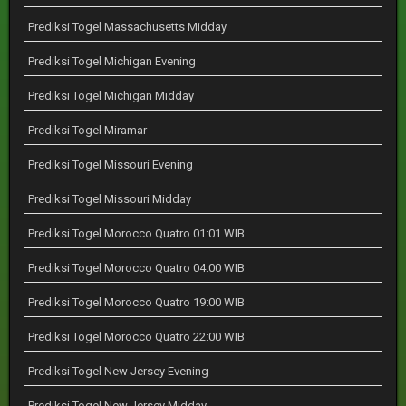
Prediksi Togel Massachusetts Midday
Prediksi Togel Michigan Evening
Prediksi Togel Michigan Midday
Prediksi Togel Miramar
Prediksi Togel Missouri Evening
Prediksi Togel Missouri Midday
Prediksi Togel Morocco Quatro 01:01 WIB
Prediksi Togel Morocco Quatro 04:00 WIB
Prediksi Togel Morocco Quatro 19:00 WIB
Prediksi Togel Morocco Quatro 22:00 WIB
Prediksi Togel New Jersey Evening
Prediksi Togel New Jersey Midday