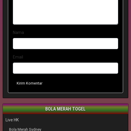
Nama
Email
Kirim Komentar
BOLA MERAH TOGEL
Live HK
Bola Merah Sydney