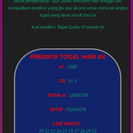
result pengeluaran
pools kemaren dan minggu lalu
Taipei
menjadikan prediksi yang jitu dan akurat untuk mencari angka
togel yang akan result hari ini
ikuti prediksi Taipei Sabtu di bawah ini
PREDIKSI TOGEL HARI INI
AI :
1568
CB :
8 / 1
KEPALA :
12456789
EKOR :
01245678
LINE INVEST :
10 11 12 14 15 16 17 18 20 21