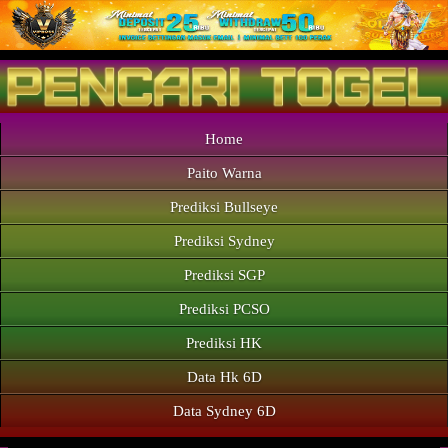
Home
Paito Warna
Prediksi Bullseye
Prediksi Sydney
Prediksi SGP
Prediksi PCSO
Prediksi HK
Data Hk 6D
Data Sydney 6D