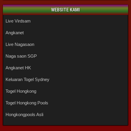
WEBSITE KAMI
Live Virdsam
Angkanet
Live Nagasaon
Naga saon SGP
Angkanet HK
Keluaran Togel Sydney
Togel Hongkong
Togel Hongkong Pools
Hongkongpools Asli