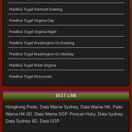
Prediksi Togel Vermont Evening
Prediksi Togel Virginia Day
Prediksi Togel Virginia Night
Prediksi Togel Washington Dc Evening
Prediksi Togel Washington Dc Midday
Prediksi Togel West Virginia
Prediksi Togel Wisconsin
BEST LINK
Hongkong Pools
,
Data Warna Sydney
,
Data Warna HK
,
Paito
Warna HK 6D
,
Data Warna SGP
,
Pencari Hoky
,
Data Sydney
,
Data Sydney 6D
,
Data SGP