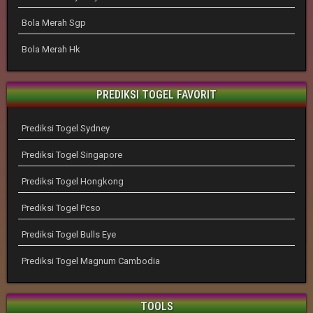
Bola Merah Sgp
Bola Merah Hk
PREDIKSI TOGEL FAVORIT
Prediksi Togel Sydney
Prediksi Togel Singapore
Prediksi Togel Hongkong
Prediksi Togel Pcso
Prediksi Togel Bulls Eye
Prediksi Togel Magnum Cambodia
TOOLS