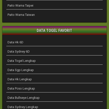
Paito Warna Taipei
Paito Warna Taiwan
DATA TOGEL FAVORIT
Data Hk 6D
Data Sydney 6D
Data Togel Lengkap
Data Sgp Lengkap
Data Hk Lengkap
Data Pcso Lengkap
Data Bullseye Lengkap
Data Sydney Lengkap