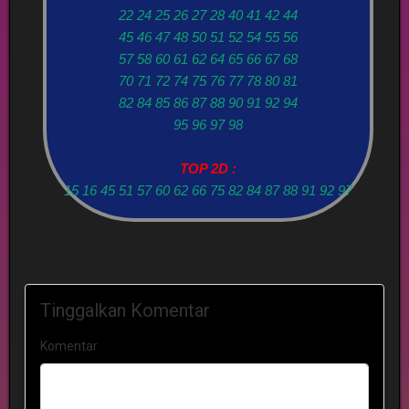
22 24 25 26 27 28 40 41 42 44
45 46 47 48 50 51 52 54 55 56
57 58 60 61 62 64 65 66 67 68
70 71 72 74 75 76 77 78 80 81
82 84 85 86 87 88 90 91 92 94
95 96 97 98
TOP 2D :
15 16 45 51 57 60 62 66 75 82 84 87 88 91 92 97
Tinggalkan Komentar
Komentar