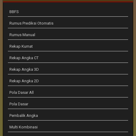
BBFS
Rumus Prediksi Otomatis
Rumus Manual
Rekap Kumat
Rekap Angka CT
Rekap Angka 3D
Rekap Angka 2D
Pola Dasar All
Pola Dasar
Pembalik Angka
Multi Kombinasi