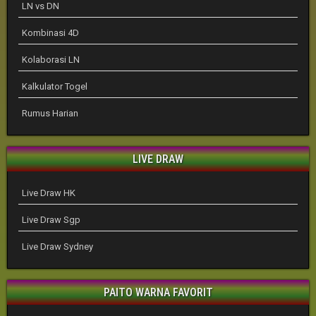
LN vs DN
Kombinasi 4D
Kolaborasi LN
Kalkulator Togel
Rumus Harian
LIVE DRAW
Live Draw HK
Live Draw Sgp
Live Draw Sydney
PAITO WARNA FAVORIT