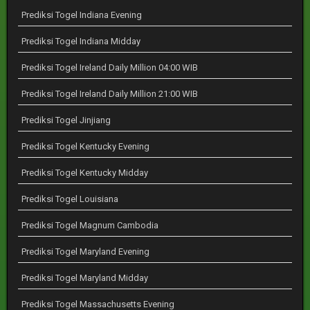
Prediksi Togel Indiana Evening
Prediksi Togel Indiana Midday
Prediksi Togel Ireland Daily Million 04:00 WIB
Prediksi Togel Ireland Daily Million 21:00 WIB
Prediksi Togel Jinjiang
Prediksi Togel Kentucky Evening
Prediksi Togel Kentucky Midday
Prediksi Togel Louisiana
Prediksi Togel Magnum Cambodia
Prediksi Togel Maryland Evening
Prediksi Togel Maryland Midday
Prediksi Togel Massachusetts Evening