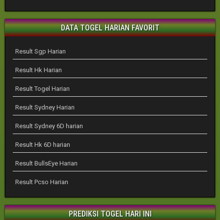
DATA TOGEL HARIAN FAVORIT
Result Sgp Harian
Result Hk Harian
Result Togel Harian
Result Sydney Harian
Result Sydney 6D harian
Result Hk 6D harian
Result BullsEye Harian
Result Pcso Harian
PREDIKSI TOGEL HARI INI