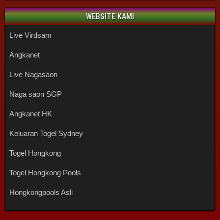
WEBSITE KAMI
Live Virdsam
Angkanet
Live Nagasaon
Naga saon SGP
Angkanet HK
Keluaran Togel Sydney
Togel Hongkong
Togel Hongkong Pools
Hongkongpools Asli