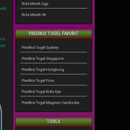
Bola Merah Sgp
 web
Bola Merah Hk
PREDIKSI TOGEL FAVORIT
acu
ari
Prediksi Togel Sydney
Prediksi Togel Singapore
Prediksi Togel Hongkong
Prediksi Togel Pcso
Prediksi Togel Bulls Eye
Prediksi Togel Magnum Cambodia
TOOLS