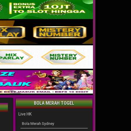
BOLA MERAH TOGEL
Live HK
Bola Merah Sydney