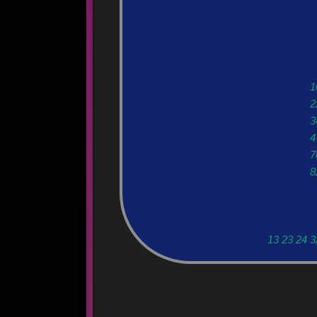
1
2
3
4
7
8
13 23 24 3