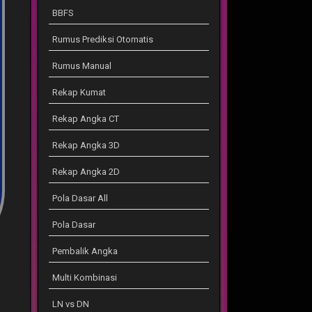
BBFS
Rumus Prediksi Otomatis
Rumus Manual
Rekap Kumat
Rekap Angka CT
Rekap Angka 3D
Rekap Angka 2D
Pola Dasar All
Pola Dasar
Pembalik Angka
Multi Kombinasi
LN vs DN