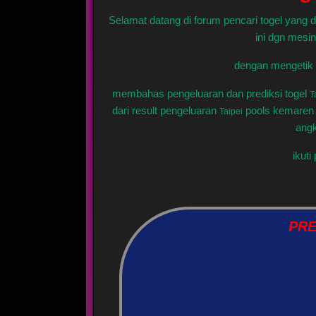
Selamat datang di forum pencari togel yang 
ini dgn mesi
dengan mengeti
membahas pengeluaran dan prediksi togel
T
dari result pengeluaran
pools kemaren d
Taipei
angk
ikuti
PRE