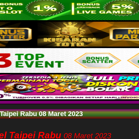
 Taipei Rabu 08 Maret 2023
el Taipei Rabu
08 Maret 2023