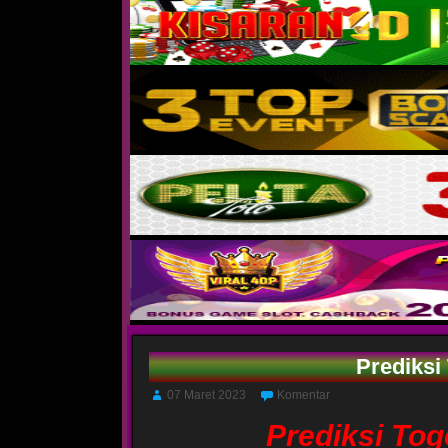
Prediksi
07 Maret 2023
Komentar
Prediksi Tog