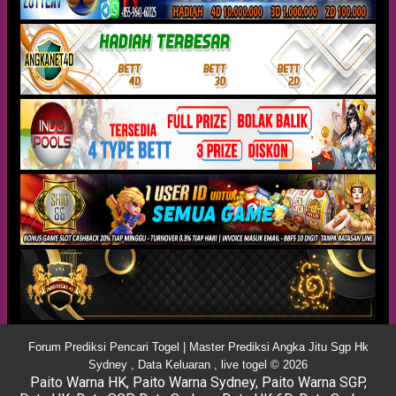
Forum Prediksi Pencari Togel | Master Prediksi Angka Jitu Sgp Hk
Sydney , Data Keluaran , live togel © 2026
Paito Warna HK
,
Paito Warna Sydney
,
Paito Warna SGP
,