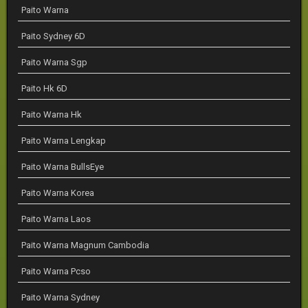
Paito Warna
Paito Sydney 6D
Paito Warna Sgp
Paito Hk 6D
Paito Warna Hk
Paito Warna Lengkap
Paito Warna BullsEye
Paito Warna Korea
Paito Warna Laos
Paito Warna Magnum Cambodia
Paito Warna Pcso
Paito Warna Sydney