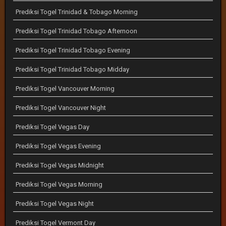
Prediksi Togel Trinidad & Tobago Morning
Prediksi Togel Trinidad Tobago Afternoon
Prediksi Togel Trinidad Tobago Evening
Prediksi Togel Trinidad Tobago Midday
Prediksi Togel Vancouver Morning
Prediksi Togel Vancouver Night
Prediksi Togel Vegas Day
Prediksi Togel Vegas Evening
Prediksi Togel Vegas Midnight
Prediksi Togel Vegas Morning
Prediksi Togel Vegas Night
Prediksi Togel Vermont Day