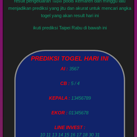
result pengeluaran
pools kemaren dan minggu lalu
Taipei
menjadikan prediksi yang jitu dan akurat untuk mencari angka
togel yang akan result hari ini
ikuti prediksi Taipei Rabu di bawah ini
PREDIKSI TOGEL HARI INI
AI :
3567
CB :
5 / 4
KEPALA :
13456789
EKOR :
01345678
LINE INVEST :
10 11 13 14 15 16 17 18 30 31