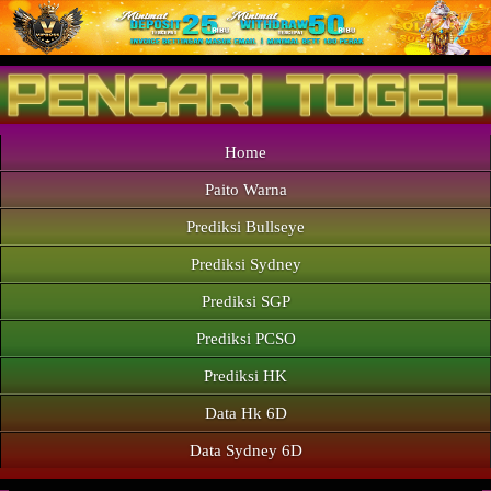
Home
Paito Warna
Prediksi Bullseye
Prediksi Sydney
Prediksi SGP
Prediksi PCSO
Prediksi HK
Data Hk 6D
Data Sydney 6D