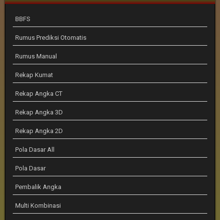
BBFS
Rumus Prediksi Otomatis
Rumus Manual
Rekap Kumat
Rekap Angka CT
Rekap Angka 3D
Rekap Angka 2D
Pola Dasar All
Pola Dasar
Pembalik Angka
Multi Kombinasi