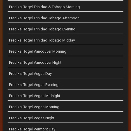
Prediksi Togel Trinidad & Tobago Morning
Prediksi Togel Trinidad Tobago Afternoon
Prediksi Togel Trinidad Tobago Evening
Prediksi Togel Trinidad Tobago Midday
Prediksi Togel Vancouver Morning
Prediksi Togel Vancouver Night
Prediksi Togel Vegas Day
Prediksi Togel Vegas Evening
Prediksi Togel Vegas Midnight
Prediksi Togel Vegas Morning
Prediksi Togel Vegas Night
Prediksi Togel Vermont Day