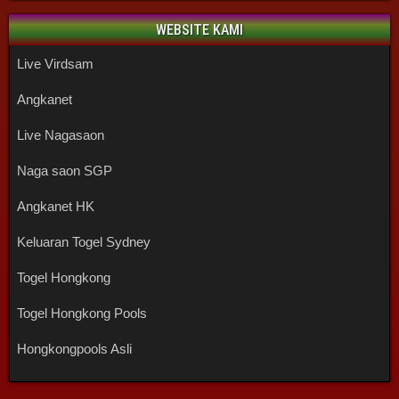
WEBSITE KAMI
Live Virdsam
Angkanet
Live Nagasaon
Naga saon SGP
Angkanet HK
Keluaran Togel Sydney
Togel Hongkong
Togel Hongkong Pools
Hongkongpools Asli