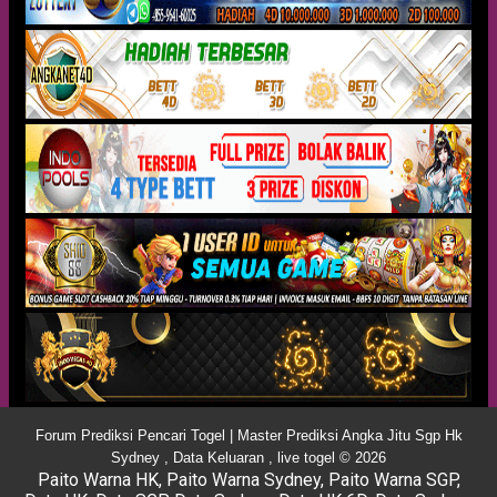
Forum Prediksi Pencari Togel | Master Prediksi Angka Jitu Sgp Hk
Sydney , Data Keluaran , live togel © 2026
Paito Warna HK
,
Paito Warna Sydney
,
Paito Warna SGP
,