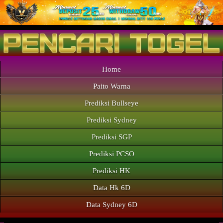
Home
Paito Warna
Prediksi Bullseye
Prediksi Sydney
Prediksi SGP
Prediksi PCSO
Prediksi HK
Data Hk 6D
Data Sydney 6D