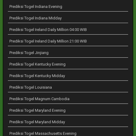
Prediksi Togel Indiana Evening
Prediksi Togel Indiana Midday
Prediksi Togel Ireland Daily Million 04:00 WIB
Prediksi Togel Ireland Daily Million 21:00 WIB
Prediksi Togel Jinjiang
Prediksi Togel Kentucky Evening
Prediksi Togel Kentucky Midday
Prediksi Togel Louisiana
Prediksi Togel Magnum Cambodia
Prediksi Togel Maryland Evening
Prediksi Togel Maryland Midday
Prediksi Togel Massachusetts Evening