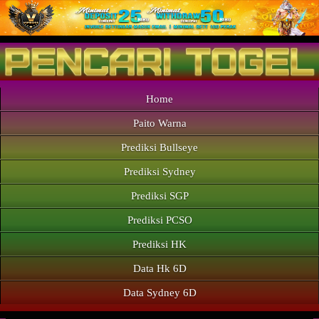
Home
Paito Warna
Prediksi Bullseye
Prediksi Sydney
Prediksi SGP
Prediksi PCSO
Prediksi HK
Data Hk 6D
Data Sydney 6D