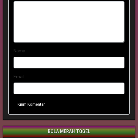
Nama
Email
Kirim Komentar
BOLA MERAH TOGEL