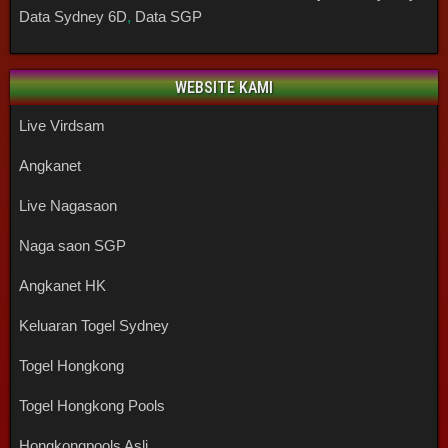
Data Sydney 6D
,
Data SGP
WEBSITE KAMI
Live Virdsam
Angkanet
Live Nagasaon
Naga saon SGP
Angkanet HK
Keluaran Togel Sydney
Togel Hongkong
Togel Hongkong Pools
Hongkongpools Asli