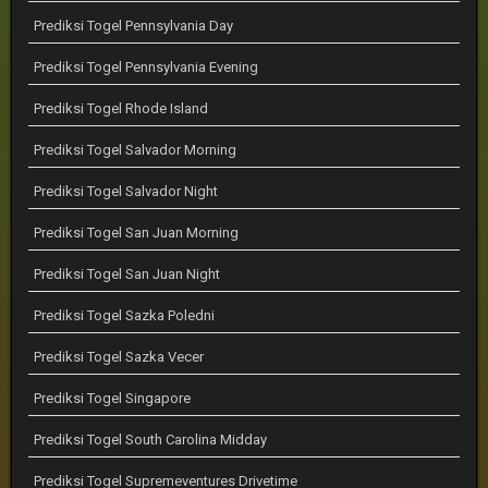
Prediksi Togel Pennsylvania Day
Prediksi Togel Pennsylvania Evening
Prediksi Togel Rhode Island
Prediksi Togel Salvador Morning
Prediksi Togel Salvador Night
Prediksi Togel San Juan Morning
Prediksi Togel San Juan Night
Prediksi Togel Sazka Poledni
Prediksi Togel Sazka Vecer
Prediksi Togel Singapore
Prediksi Togel South Carolina Midday
Prediksi Togel Supremeventures Drivetime