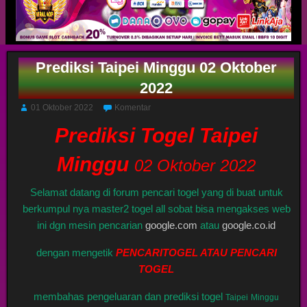
Prediksi Taipei Minggu 02 Oktober
2022
01 Oktober 2022
Komentar
Prediksi Togel Taipei
Minggu
02 Oktober 2022
Selamat datang di forum pencari togel yang di buat untuk
berkumpul nya master2 togel all sobat bisa mengakses web
ini dgn mesin pencarian
google.com
atau
google.co.id
dengan mengetik
PENCARITOGEL ATAU PENCARI
TOGEL
membahas pengeluaran dan prediksi togel
Taipei
Minggu