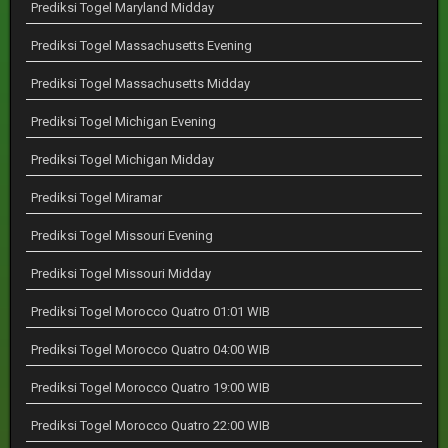
Prediksi Togel Maryland Midday
Prediksi Togel Massachusetts Evening
Prediksi Togel Massachusetts Midday
Prediksi Togel Michigan Evening
Prediksi Togel Michigan Midday
Prediksi Togel Miramar
Prediksi Togel Missouri Evening
Prediksi Togel Missouri Midday
Prediksi Togel Morocco Quatro 01:01 WIB
Prediksi Togel Morocco Quatro 04:00 WIB
Prediksi Togel Morocco Quatro 19:00 WIB
Prediksi Togel Morocco Quatro 22:00 WIB