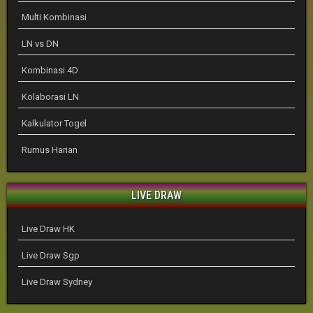
Multi Kombinasi
LN vs DN
Kombinasi 4D
Kolaborasi LN
Kalkulator Togel
Rumus Harian
LIVE DRAW
Live Draw HK
Live Draw Sgp
Live Draw Sydney