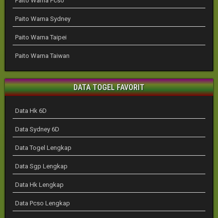
Paito Warna Pcso
Paito Warna Sydney
Paito Warna Taipei
Paito Warna Taiwan
DATA TOGEL FAVORIT
Data Hk 6D
Data Sydney 6D
Data Togel Lengkap
Data Sgp Lengkap
Data Hk Lengkap
Data Pcso Lengkap