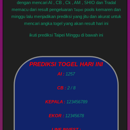
dengan mencari AI , CB , Ck , AM , SHIO dan Tradal
memacu dari result pengeluaran
pools kemaren dan
Taipei
minggu lalu menjadikan prediksi yang jitu dan akurat untuk
mencari angka togel yang akan result hari ini
ikuti prediksi Taipei Minggu di bawah ini
PREDIKSI TOGEL HARI INI
AI :
1257
CB :
2 / 8
KEPALA :
123456789
EKOR :
12345678
LINE INVEST :