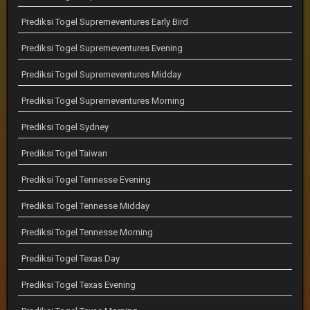
Prediksi Togel Supremeventures Early Bird
Prediksi Togel Supremeventures Evening
Prediksi Togel Supremeventures Midday
Prediksi Togel Supremeventures Morning
Prediksi Togel Sydney
Prediksi Togel Taiwan
Prediksi Togel Tennesse Evening
Prediksi Togel Tennesse Midday
Prediksi Togel Tennesse Morning
Prediksi Togel Texas Day
Prediksi Togel Texas Evening