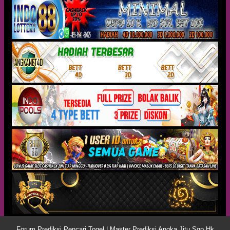
Forum Prediksi Pencari Togel | Master Prediksi Angka Jitu Sgp Hk