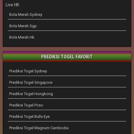
Live HK
Bola Merah Sydney
Bola Merah Sgp
Bola Merah Hk
PREDIKSI TOGEL FAVORIT
Prediksi Togel Sydney
Prediksi Togel Singapore
Prediksi Togel Hongkong
Prediksi Togel Pcso
Prediksi Togel Bulls Eye
Prediksi Togel Magnum Cambodia