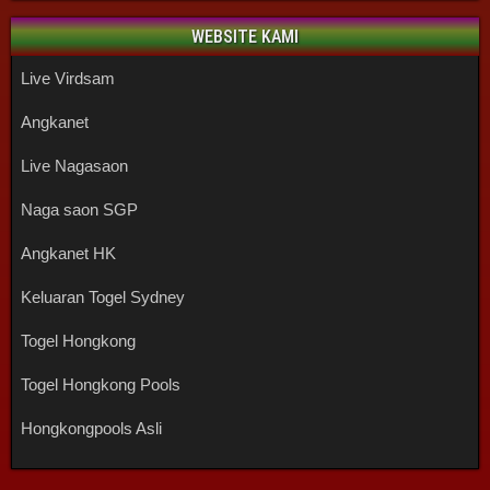
WEBSITE KAMI
Live Virdsam
Angkanet
Live Nagasaon
Naga saon SGP
Angkanet HK
Keluaran Togel Sydney
Togel Hongkong
Togel Hongkong Pools
Hongkongpools Asli