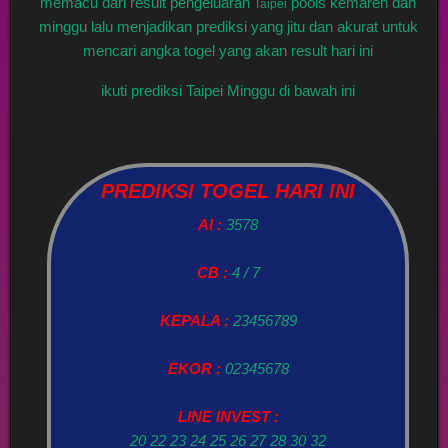
memacu dari result pengeluaran
pools kemaren dan
Taipei
minggu lalu menjadikan prediksi yang jitu dan akurat untuk
mencari angka togel yang akan result hari ini
ikuti prediksi Taipei Minggu di bawah ini
PREDIKSI TOGEL HARI INI
AI :
3578
CB :
4 / 7
KEPALA :
23456789
EKOR :
02345678
LINE INVEST :
20 22 23 24 25 26 27 28 30 32