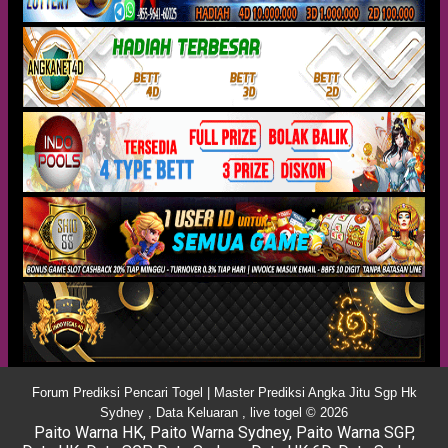
Forum Prediksi Pencari Togel | Master Prediksi Angka Jitu Sgp Hk
Sydney , Data Keluaran , live togel © 2026
Paito Warna HK
,
Paito Warna Sydney
,
Paito Warna SGP
,