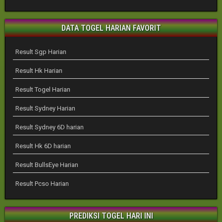
DATA TOGEL HARIAN FAVORIT
Result Sgp Harian
Result Hk Harian
Result Togel Harian
Result Sydney Harian
Result Sydney 6D harian
Result Hk 6D harian
Result BullsEye Harian
Result Pcso Harian
PREDIKSI TOGEL HARI INI