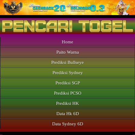
Home
Paito Warna
Prediksi Bullseye
Prediksi Sydney
Prediksi SGP
Prediksi PCSO
Prediksi HK
Data Hk 6D
Data Sydney 6D