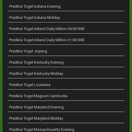
Prediksi Togel Indiana Evening
Prediksi Togel Indiana Midday
Prediksi Togel Ireland Daily Million 04:00 WIB
Prediksi Togel Ireland Daily Million 21:00 WIB
Prediksi Togel Jinjiang
Prediksi Togel Kentucky Evening
Prediksi Togel Kentucky Midday
Prediksi Togel Louisiana
Prediksi Togel Magnum Cambodia
Prediksi Togel Maryland Evening
Prediksi Togel Maryland Midday
Prediksi Togel Massachusetts Evening