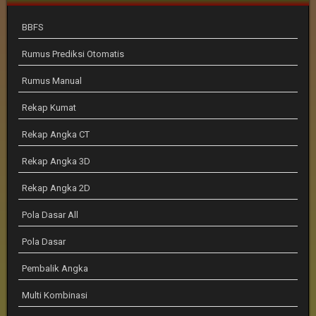
BBFS
Rumus Prediksi Otomatis
Rumus Manual
Rekap Kumat
Rekap Angka CT
Rekap Angka 3D
Rekap Angka 2D
Pola Dasar All
Pola Dasar
Pembalik Angka
Multi Kombinasi