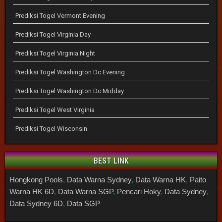
Prediksi Togel Vermont Evening
Prediksi Togel Virginia Day
Prediksi Togel Virginia Night
Prediksi Togel Washington Dc Evening
Prediksi Togel Washington Dc Midday
Prediksi Togel West Virginia
Prediksi Togel Wisconsin
BEST LINK
Hongkong Pools
,
Data Warna Sydney
,
Data Warna HK
,
Paito
Warna HK 6D
,
Data Warna SGP
,
Pencari Hoky
,
Data Sydney
,
Data Sydney 6D
,
Data SGP