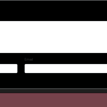
Email