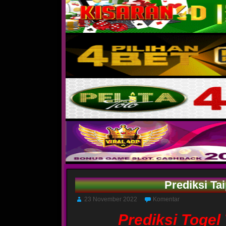
Prediksi Ta
23 November 2022
Komentar
Prediksi Togel