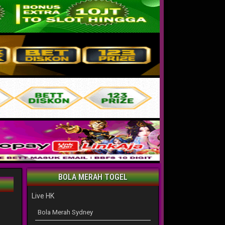
BOLA MERAH TOGEL
Live HK
Bola Merah Sydney