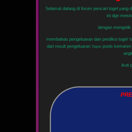
Selamat datang di forum pencari togel yang 
ini dgn mesi
dengan mengeti
membahas pengeluaran dan prediksi togel
Ta
dari result pengeluaran
pools kemaren d
Taipei
angk
ikuti
PRE