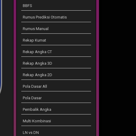
BBFS
Rumus Prediksi Otomatis
Rumus Manual
Rekap Kumat
Rekap Angka CT
Rekap Angka 3D
Rekap Angka 2D
Pola Dasar All
Pola Dasar
Pembalik Angka
Multi Kombinasi
LN vs DN