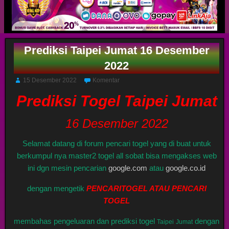
Prediksi Taipei Jumat 16 Desember
2022
15 Desember 2022
Komentar
Prediksi Togel Taipei Jumat
16 Desember 2022
Selamat datang di forum pencari togel yang di buat untuk
berkumpul nya master2 togel all sobat bisa mengakses web
ini dgn mesin pencarian
google.com
atau
google.co.id
dengan mengetik
PENCARITOGEL ATAU PENCARI
TOGEL
membahas pengeluaran dan prediksi togel
dengan
Taipei
Jumat