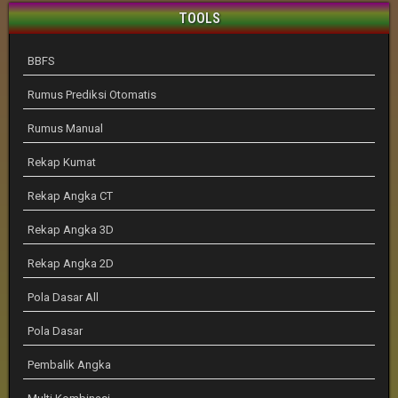
TOOLS
BBFS
Rumus Prediksi Otomatis
Rumus Manual
Rekap Kumat
Rekap Angka CT
Rekap Angka 3D
Rekap Angka 2D
Pola Dasar All
Pola Dasar
Pembalik Angka