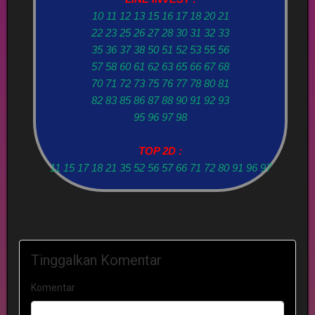
10 11 12 13 15 16 17 18 20 21
22 23 25 26 27 28 30 31 32 33
35 36 37 38 50 51 52 53 55 56
57 58 60 61 62 63 65 66 67 68
70 71 72 73 75 76 77 78 80 81
82 83 85 86 87 88 90 91 92 93
95 96 97 98
TOP 2D :
11 15 17 18 21 35 52 56 57 66 71 72 80 91 96 97
Tinggalkan Komentar
Komentar