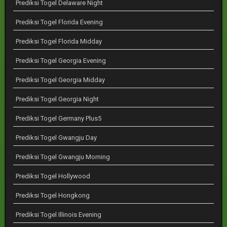
Prediksi Togel Delaware Night
Prediksi Togel Florida Evening
Prediksi Togel Florida Midday
Prediksi Togel Georgia Evening
Prediksi Togel Georgia Midday
Prediksi Togel Georgia Night
Prediksi Togel Germany Plus5
Prediksi Togel Gwangju Day
Prediksi Togel Gwangju Morning
Prediksi Togel Hollywood
Prediksi Togel Hongkong
Prediksi Togel Illinois Evening