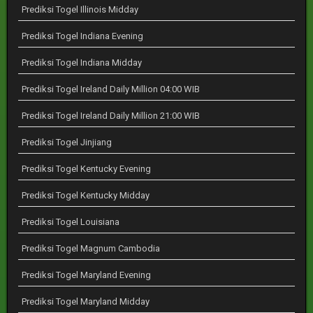
Prediksi Togel Illinois Midday
Prediksi Togel Indiana Evening
Prediksi Togel Indiana Midday
Prediksi Togel Ireland Daily Million 04:00 WIB
Prediksi Togel Ireland Daily Million 21:00 WIB
Prediksi Togel Jinjiang
Prediksi Togel Kentucky Evening
Prediksi Togel Kentucky Midday
Prediksi Togel Louisiana
Prediksi Togel Magnum Cambodia
Prediksi Togel Maryland Evening
Prediksi Togel Maryland Midday