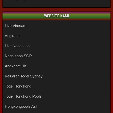
WEBSITE KAMI
Live Virdsam
Angkanet
Live Nagasaon
Naga saon SGP
Angkanet HK
Keluaran Togel Sydney
Togel Hongkong
Togel Hongkong Pools
Hongkongpools Asli