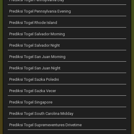
Prediksi Togel Pennsylvania Evening
Prediksi Togel Rhode Island
Prediksi Togel Salvador Morning
Prediksi Togel Salvador Night
Prediksi Togel San Juan Morning
Prediksi Togel San Juan Night
Prediksi Togel Sazka Poledni
Prediksi Togel Sazka Vecer
Prediksi Togel Singapore
Prediksi Togel South Carolina Midday
Prediksi Togel Supremeventures Drivetime