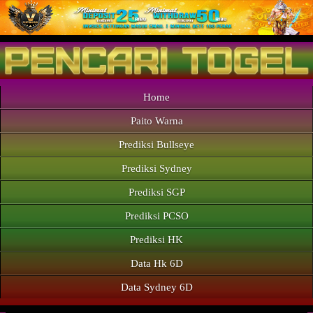
Home
Paito Warna
Prediksi Bullseye
Prediksi Sydney
Prediksi SGP
Prediksi PCSO
Prediksi HK
Data Hk 6D
Data Sydney 6D