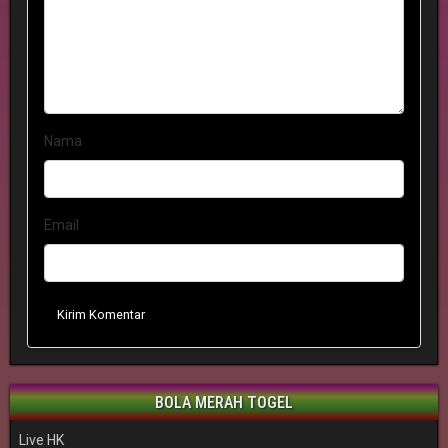
Nama
Email
Kirim Komentar
BOLA MERAH TOGEL
Live HK