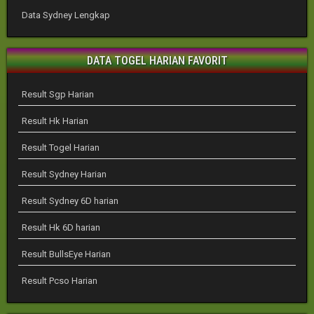
Data Sydney Lengkap
DATA TOGEL HARIAN FAVORIT
Result Sgp Harian
Result Hk Harian
Result Togel Harian
Result Sydney Harian
Result Sydney 6D harian
Result Hk 6D harian
Result BullsEye Harian
Result Pcso Harian