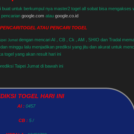
di buat untuk berkumpul nya master2 togel all sobat bisa mengakses
n pencarian
google.com
atau
google.co.id
k
PENCARITOGEL ATAU PENCARI TOGEL
dengan mencari AI , CB , Ck , AM , SHIO dan Tradal mem
aipei
Jumat
an minggu lalu menjadikan prediksi yang jitu dan akurat untuk menc
a togel yang akan result hari ini
 prediksi Taipei Jumat di bawah ini
DIKSI TOGEL HARI INI
AI :
0457
CB :
5 /