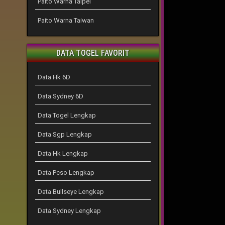
Paito Warna Taipei
Paito Warna Taiwan
DATA TOGEL FAVORIT
Data Hk 6D
Data Sydney 6D
Data Togel Lengkap
Data Sgp Lengkap
Data Hk Lengkap
Data Pcso Lengkap
Data Bullseye Lengkap
Data Sydney Lengkap