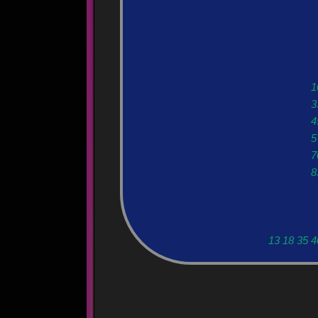
1
3
4
5
7
8
13 18 35 4