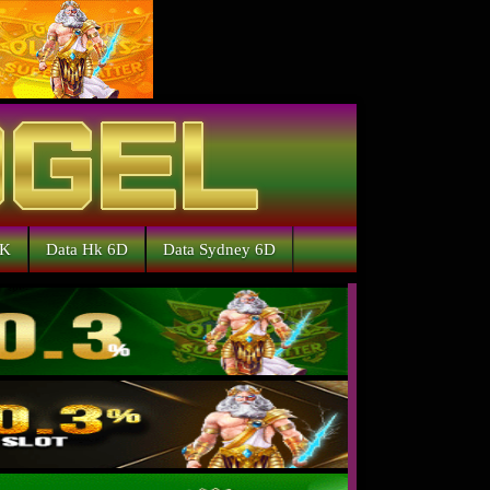
HK
Data Hk 6D
Data Sydney 6D