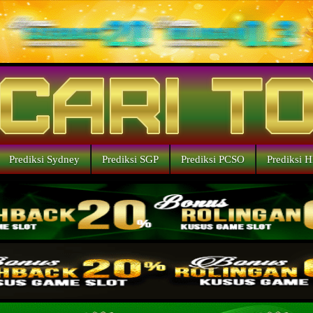
Prediksi Sydney
Prediksi SGP
Prediksi PCSO
Prediksi 