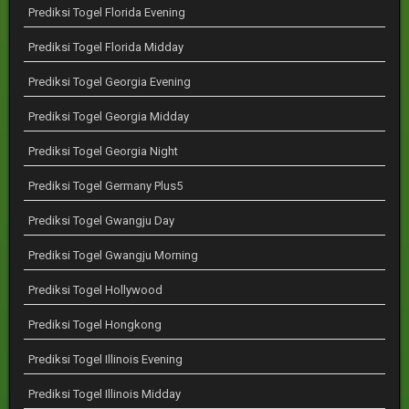
Prediksi Togel Florida Evening
Prediksi Togel Florida Midday
Prediksi Togel Georgia Evening
Prediksi Togel Georgia Midday
Prediksi Togel Georgia Night
Prediksi Togel Germany Plus5
Prediksi Togel Gwangju Day
Prediksi Togel Gwangju Morning
Prediksi Togel Hollywood
Prediksi Togel Hongkong
Prediksi Togel Illinois Evening
Prediksi Togel Illinois Midday