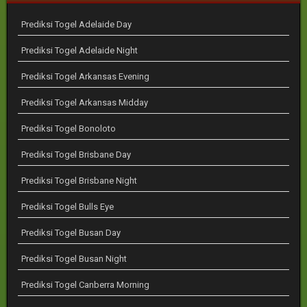
Prediksi Togel Adelaide Day
Prediksi Togel Adelaide Night
Prediksi Togel Arkansas Evening
Prediksi Togel Arkansas Midday
Prediksi Togel Bonoloto
Prediksi Togel Brisbane Day
Prediksi Togel Brisbane Night
Prediksi Togel Bulls Eye
Prediksi Togel Busan Day
Prediksi Togel Busan Night
Prediksi Togel Canberra Morning