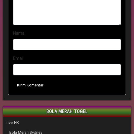
Nama
Email
Kirim Komentar
BOLA MERAH TOGEL
Live HK
Bola Merah Sydney