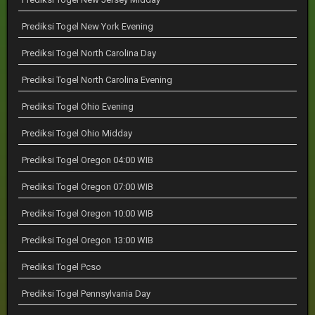
Prediksi Togel New York Evening
Prediksi Togel North Carolina Day
Prediksi Togel North Carolina Evening
Prediksi Togel Ohio Evening
Prediksi Togel Ohio Midday
Prediksi Togel Oregon 04:00 WIB
Prediksi Togel Oregon 07:00 WIB
Prediksi Togel Oregon 10:00 WIB
Prediksi Togel Oregon 13:00 WIB
Prediksi Togel Pcso
Prediksi Togel Pennsylvania Day