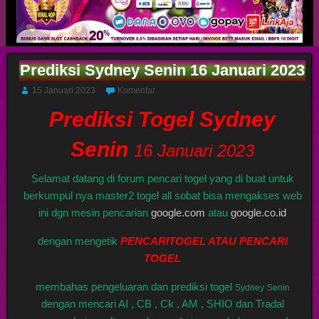
Prediksi Sydney Senin 16 Januari 2023
15 Januari 2023
Komentar
Prediksi Togel Sydney
Senin
16 Januari 2023
Selamat datang di forum pencari togel yang di buat untuk
berkumpul nya master2 togel all sobat bisa mengakses web
ini dgn mesin pencarian
google.com
atau
google.co.id
dengan mengetik
PENCARITOGEL ATAU PENCARI
TOGEL
membahas pengeluaran dan prediksi togel
Sydney
Senin
dengan mencari AI , CB , Ck , AM , SHIO dan Tradal