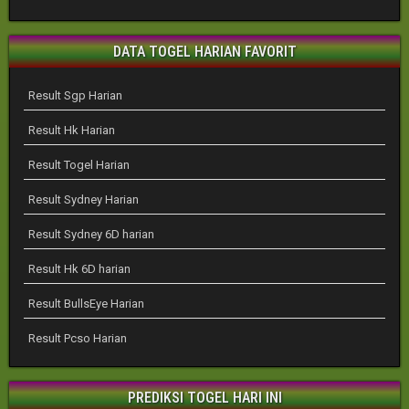
DATA TOGEL HARIAN FAVORIT
Result Sgp Harian
Result Hk Harian
Result Togel Harian
Result Sydney Harian
Result Sydney 6D harian
Result Hk 6D harian
Result BullsEye Harian
Result Pcso Harian
PREDIKSI TOGEL HARI INI