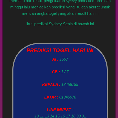
memacu dari result pengeluaran
pools kemaren dan
Sydney
minggu lalu menjadikan prediksi yang jitu dan akurat untuk
mencari angka togel yang akan result hari ini
ikuti prediksi Sydney Senin di bawah ini
PREDIKSI TOGEL HARI INI
AI :
1567
CB :
1 / 7
KEPALA :
13456789
EKOR :
01345678
LINE INVEST :
10 11 13 14 15 16 17 18 30 31