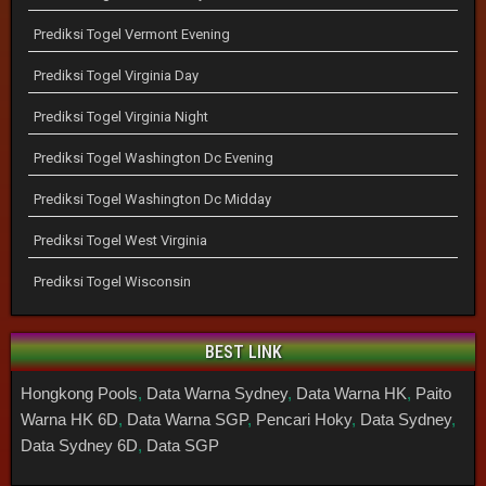
Prediksi Togel Vermont Evening
Prediksi Togel Virginia Day
Prediksi Togel Virginia Night
Prediksi Togel Washington Dc Evening
Prediksi Togel Washington Dc Midday
Prediksi Togel West Virginia
Prediksi Togel Wisconsin
BEST LINK
Hongkong Pools
,
Data Warna Sydney
,
Data Warna HK
,
Paito
Warna HK 6D
,
Data Warna SGP
,
Pencari Hoky
,
Data Sydney
,
Data Sydney 6D
,
Data SGP