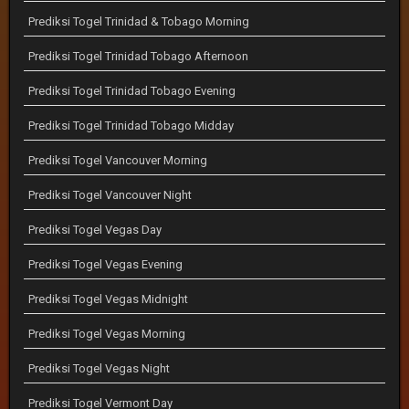
Prediksi Togel Trinidad & Tobago Morning
Prediksi Togel Trinidad Tobago Afternoon
Prediksi Togel Trinidad Tobago Evening
Prediksi Togel Trinidad Tobago Midday
Prediksi Togel Vancouver Morning
Prediksi Togel Vancouver Night
Prediksi Togel Vegas Day
Prediksi Togel Vegas Evening
Prediksi Togel Vegas Midnight
Prediksi Togel Vegas Morning
Prediksi Togel Vegas Night
Prediksi Togel Vermont Day