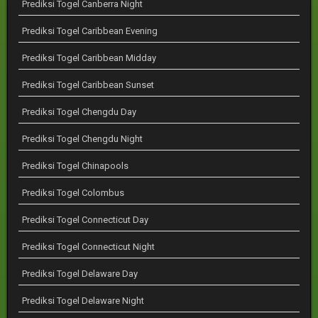
Prediksi Togel Canberra Night
Prediksi Togel Caribbean Evening
Prediksi Togel Caribbean Midday
Prediksi Togel Caribbean Sunset
Prediksi Togel Chengdu Day
Prediksi Togel Chengdu Night
Prediksi Togel Chinapools
Prediksi Togel Colombus
Prediksi Togel Connecticut Day
Prediksi Togel Connecticut Night
Prediksi Togel Delaware Day
Prediksi Togel Delaware Night