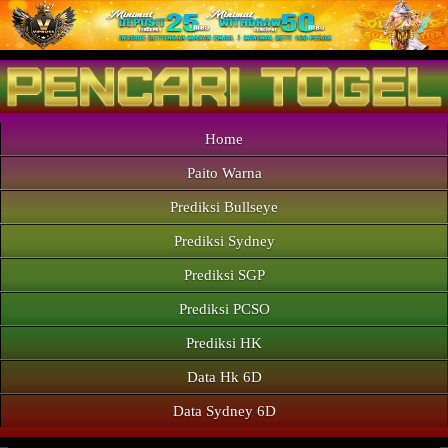
Home
Paito Warna
Prediksi Bullseye
Prediksi Sydney
Prediksi SGP
Prediksi PCSO
Prediksi HK
Data Hk 6D
Data Sydney 6D