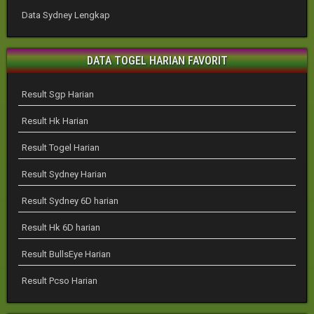
Data Sydney Lengkap
DATA TOGEL HARIAN FAVORIT
Result Sgp Harian
Result Hk Harian
Result Togel Harian
Result Sydney Harian
Result Sydney 6D harian
Result Hk 6D harian
Result BullsEye Harian
Result Pcso Harian