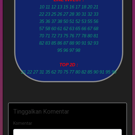
10 11 12 13 15 16 17 18 20 21
22 23 25 26 27 28 30 31 32 33
35 36 37 38 50 51 52 53 55 56
57 58 60 61 62 63 65 66 67 68
70 71 72 73 75 76 77 78 80 81
82 83 85 86 87 88 90 91 92 93
95 96 97 98
TOP 2D :
21 22 27 31 35 62 70 75 77 80 82 85 90 91 95 96
Tinggalkan Komentar
Komentar