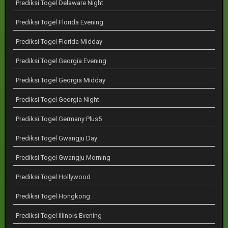
Prediksi Togel Delaware Night
Prediksi Togel Florida Evening
Prediksi Togel Florida Midday
Prediksi Togel Georgia Evening
Prediksi Togel Georgia Midday
Prediksi Togel Georgia Night
Prediksi Togel Germany Plus5
Prediksi Togel Gwangju Day
Prediksi Togel Gwangju Morning
Prediksi Togel Hollywood
Prediksi Togel Hongkong
Prediksi Togel Illinois Evening