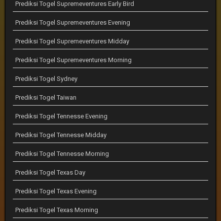
Prediksi Togel Supremeventures Early Bird
Prediksi Togel Supremeventures Evening
Prediksi Togel Supremeventures Midday
Prediksi Togel Supremeventures Morning
Prediksi Togel Sydney
Prediksi Togel Taiwan
Prediksi Togel Tennesse Evening
Prediksi Togel Tennesse Midday
Prediksi Togel Tennesse Morning
Prediksi Togel Texas Day
Prediksi Togel Texas Evening
Prediksi Togel Texas Morning