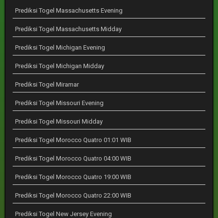
Prediksi Togel Massachusetts Evening
Prediksi Togel Massachusetts Midday
Prediksi Togel Michigan Evening
Prediksi Togel Michigan Midday
Prediksi Togel Miramar
Prediksi Togel Missouri Evening
Prediksi Togel Missouri Midday
Prediksi Togel Morocco Quatro 01:01 WIB
Prediksi Togel Morocco Quatro 04:00 WIB
Prediksi Togel Morocco Quatro 19:00 WIB
Prediksi Togel Morocco Quatro 22:00 WIB
Prediksi Togel New Jersey Evening