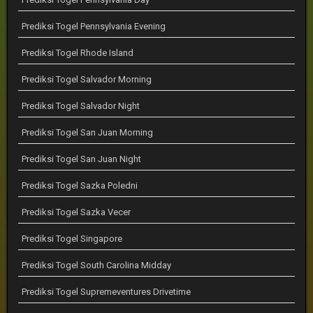
Prediksi Togel Pennsylvania Evening
Prediksi Togel Rhode Island
Prediksi Togel Salvador Morning
Prediksi Togel Salvador Night
Prediksi Togel San Juan Morning
Prediksi Togel San Juan Night
Prediksi Togel Sazka Poledni
Prediksi Togel Sazka Vecer
Prediksi Togel Singapore
Prediksi Togel South Carolina Midday
Prediksi Togel Supremeventures Drivetime