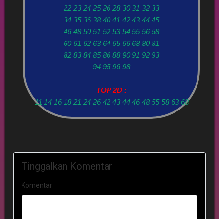
22 23 24 25 26 28 30 31 32 33
34 35 36 38 40 41 42 43 44 45
46 48 50 51 52 53 54 55 56 58
60 61 62 63 64 65 66 68 80 81
82 83 84 85 86 88 90 91 92 93
94 95 96 98
TOP 2D :
11 14 16 18 21 24 26 42 43 44 46 48 55 58 63 68
Tinggalkan Komentar
Komentar