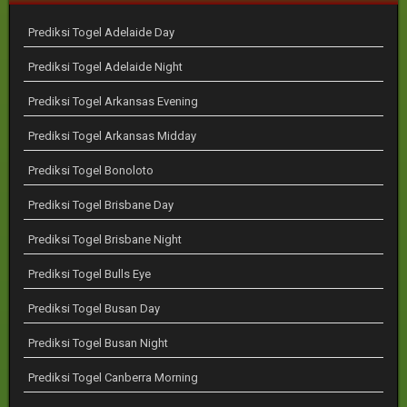
Prediksi Togel Adelaide Day
Prediksi Togel Adelaide Night
Prediksi Togel Arkansas Evening
Prediksi Togel Arkansas Midday
Prediksi Togel Bonoloto
Prediksi Togel Brisbane Day
Prediksi Togel Brisbane Night
Prediksi Togel Bulls Eye
Prediksi Togel Busan Day
Prediksi Togel Busan Night
Prediksi Togel Canberra Morning