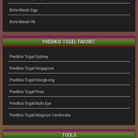
Bola Merah Sgp
Bola Merah Hk
PREDIKSI TOGEL FAVORIT
Prediksi Togel Sydney
Prediksi Togel Singapore
Prediksi Togel Hongkong
Prediksi Togel Pcso
Prediksi Togel Bulls Eye
Prediksi Togel Magnum Cambodia
TOOLS