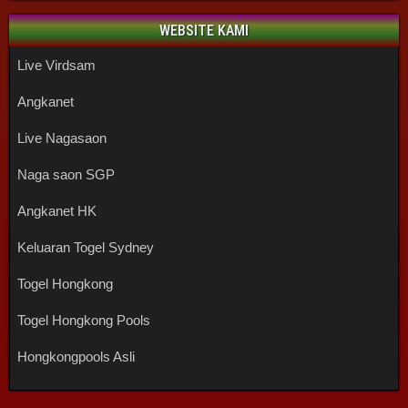
WEBSITE KAMI
Live Virdsam
Angkanet
Live Nagasaon
Naga saon SGP
Angkanet HK
Keluaran Togel Sydney
Togel Hongkong
Togel Hongkong Pools
Hongkongpools Asli