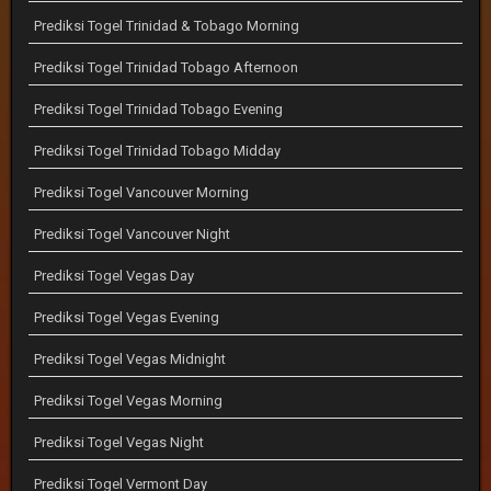
Prediksi Togel Trinidad & Tobago Morning
Prediksi Togel Trinidad Tobago Afternoon
Prediksi Togel Trinidad Tobago Evening
Prediksi Togel Trinidad Tobago Midday
Prediksi Togel Vancouver Morning
Prediksi Togel Vancouver Night
Prediksi Togel Vegas Day
Prediksi Togel Vegas Evening
Prediksi Togel Vegas Midnight
Prediksi Togel Vegas Morning
Prediksi Togel Vegas Night
Prediksi Togel Vermont Day