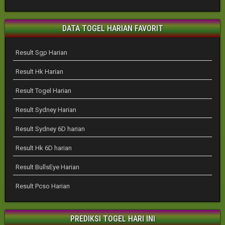
DATA TOGEL HARIAN FAVORIT
Result Sgp Harian
Result Hk Harian
Result Togel Harian
Result Sydney Harian
Result Sydney 6D harian
Result Hk 6D harian
Result BullsEye Harian
Result Pcso Harian
PREDIKSI TOGEL HARI INI