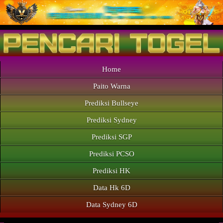
Home
Paito Warna
Prediksi Bullseye
Prediksi Sydney
Prediksi SGP
Prediksi PCSO
Prediksi HK
Data Hk 6D
Data Sydney 6D