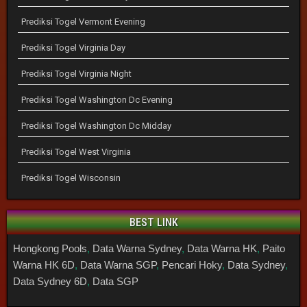
Prediksi Togel Vermont Evening
Prediksi Togel Virginia Day
Prediksi Togel Virginia Night
Prediksi Togel Washington Dc Evening
Prediksi Togel Washington Dc Midday
Prediksi Togel West Virginia
Prediksi Togel Wisconsin
BEST LINK
Hongkong Pools
,
Data Warna Sydney
,
Data Warna HK
,
Paito
Warna HK 6D
,
Data Warna SGP
,
Pencari Hoky
,
Data Sydney
,
Data Sydney 6D
,
Data SGP