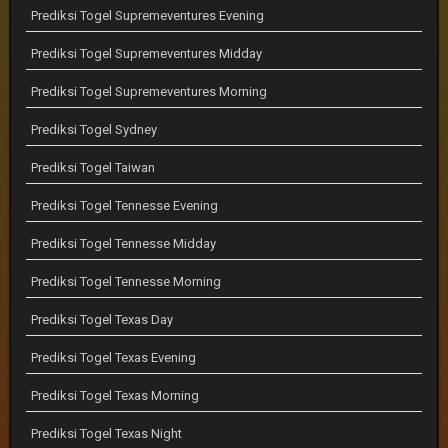
Prediksi Togel Supremeventures Evening
Prediksi Togel Supremeventures Midday
Prediksi Togel Supremeventures Morning
Prediksi Togel Sydney
Prediksi Togel Taiwan
Prediksi Togel Tennesse Evening
Prediksi Togel Tennesse Midday
Prediksi Togel Tennesse Morning
Prediksi Togel Texas Day
Prediksi Togel Texas Evening
Prediksi Togel Texas Morning
Prediksi Togel Texas Night