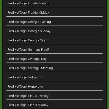
Prediksi Togel Florida Evening
Prediksi Togel Florida Midday
Prediksi Togel Georgia Evening
Prediksi Togel Georgia Midday
Prediksi Togel Georgia Night
Prediksi Togel Germany Plus5
Prediksi Togel Gwangju Day
Prediksi Togel Gwangju Morning
Prediksi Togel Hollywood
Prediksi Togel Hongkong
Prediksi Togel Illinois Evening
Prediksi Togel Illinois Midday