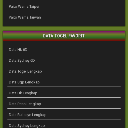
Paito Warna Taipei
Paito Warna Taiwan
DATA TOGEL FAVORIT
Data Hk 6D
Data Sydney 6D
Data Togel Lengkap
Data Sgp Lengkap
Data Hk Lengkap
Data Pcso Lengkap
Data Bullseye Lengkap
Data Sydney Lengkap