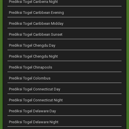
Prediksi Togel Canberra Night
Prediksi Togel Caribbean Evening
Prediksi Togel Caribbean Midday
Prediksi Togel Caribbean Sunset
Prediksi Togel Chengdu Day
Prediksi Togel Chengdu Night
Prediksi Togel Chinapools
Prediksi Togel Colombus
Prediksi Togel Connecticut Day
Prediksi Togel Connecticut Night
Prediksi Togel Delaware Day
Prediksi Togel Delaware Night