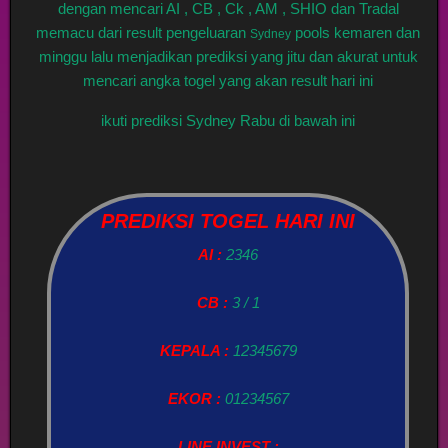
dengan mencari AI , CB , Ck , AM , SHIO dan Tradal
memacu dari result pengeluaran
pools kemaren dan
Sydney
minggu lalu menjadikan prediksi yang jitu dan akurat untuk
mencari angka togel yang akan result hari ini
ikuti prediksi Sydney Rabu di bawah ini
PREDIKSI TOGEL HARI INI
AI :
2346
CB :
3 / 1
KEPALA :
12345679
EKOR :
01234567
LINE INVEST :