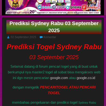
Prediksi Sydney Rabu 03 September
2025
02 September 2025
Komentar
Prediksi Togel Sydney Rabu
03 September 2025
Selamat datang di forum pencari togel yang di buat untuk
berkumpul nya master2 togel all sobat bisa mengakses web
ini dgn mesin pencarian
google.com
atau
google.co.id
dengan mengetik
PENCARITOGEL ATAU PENCARI
TOGEL
membahas pengeluaran dan prediksi togel
Sydney
Rabu