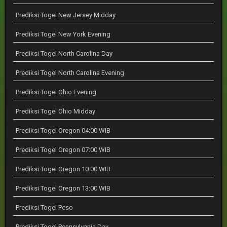
Prediksi Togel New Jersey Midday
Prediksi Togel New York Evening
Prediksi Togel North Carolina Day
Prediksi Togel North Carolina Evening
Prediksi Togel Ohio Evening
Prediksi Togel Ohio Midday
Prediksi Togel Oregon 04:00 WIB
Prediksi Togel Oregon 07:00 WIB
Prediksi Togel Oregon 10:00 WIB
Prediksi Togel Oregon 13:00 WIB
Prediksi Togel Pcso
Prediksi Togel Pennsylvania Day