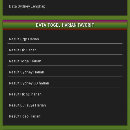
Data Sydney Lengkap
DATA TOGEL HARIAN FAVORIT
Result Sgp Harian
Result Hk Harian
Result Togel Harian
Result Sydney Harian
Result Sydney 6D harian
Result Hk 6D harian
Result BullsEye Harian
Result Pcso Harian