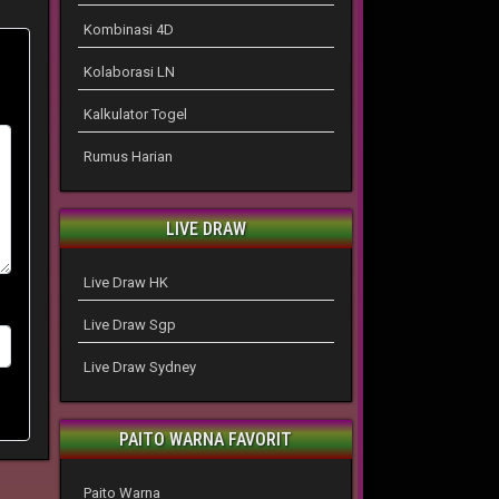
Kombinasi 4D
Kolaborasi LN
Kalkulator Togel
Rumus Harian
LIVE DRAW
Live Draw HK
Live Draw Sgp
Live Draw Sydney
PAITO WARNA FAVORIT
Paito Warna