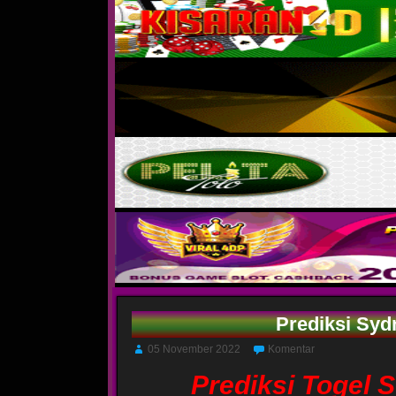
Prediksi Sy
05 November 2022
Komentar
Prediksi Togel