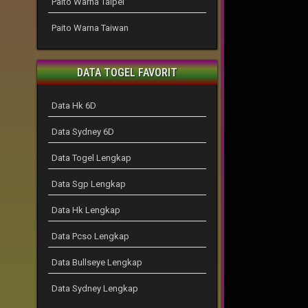
Paito Warna Taipei
Paito Warna Taiwan
DATA TOGEL FAVORIT
Data Hk 6D
Data Sydney 6D
Data Togel Lengkap
Data Sgp Lengkap
Data Hk Lengkap
Data Pcso Lengkap
Data Bullseye Lengkap
Data Sydney Lengkap