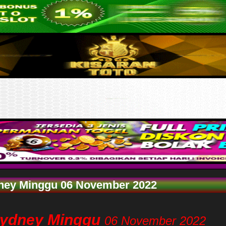
dney Minggu 06 November 2022
 Sydney Minggu
06 November 2022