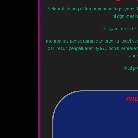
Selamat datang di forum pencari togel yang 
ini dgn mesi
dengan mengeti
membahas pengeluaran dan prediksi togel
Sy
dari result pengeluaran
pools kemaren 
Sydney
angk
ikuti p
PRE