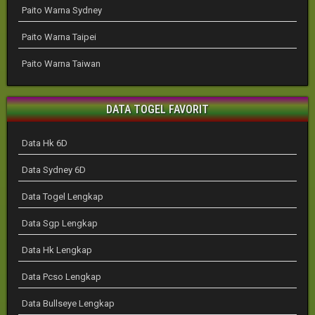
Paito Warna Sydney
Paito Warna Taipei
Paito Warna Taiwan
DATA TOGEL FAVORIT
Data Hk 6D
Data Sydney 6D
Data Togel Lengkap
Data Sgp Lengkap
Data Hk Lengkap
Data Pcso Lengkap
Data Bullseye Lengkap