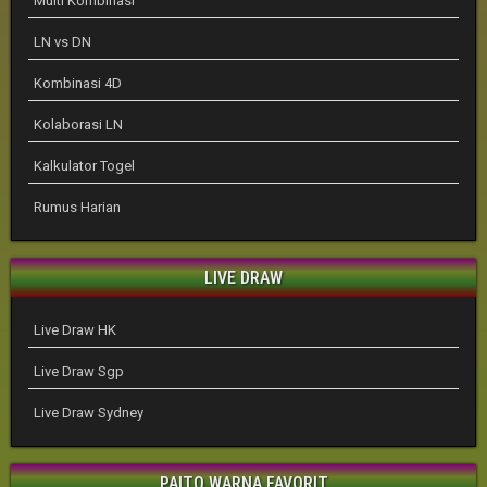
Multi Kombinasi
LN vs DN
Kombinasi 4D
Kolaborasi LN
Kalkulator Togel
Rumus Harian
LIVE DRAW
Live Draw HK
Live Draw Sgp
Live Draw Sydney
PAITO WARNA FAVORIT