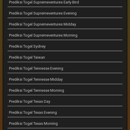
Prediksi Togel Supremeventures Early Bird
Prediksi Togel Supremeventures Evening
Prediksi Togel Supremeventures Midday
Prediksi Togel Supremeventures Morning
Prediksi Togel Sydney
Prediksi Togel Taiwan
Prediksi Togel Tennesse Evening
Prediksi Togel Tennesse Midday
Prediksi Togel Tennesse Morning
Prediksi Togel Texas Day
Prediksi Togel Texas Evening
Prediksi Togel Texas Morning