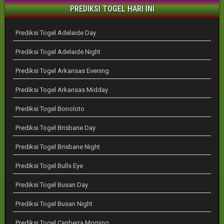
PREDIKSI TOGEL HARI INI
Prediksi Togel Adelaide Day
Prediksi Togel Adelaide Night
Prediksi Togel Arkansas Evening
Prediksi Togel Arkansas Midday
Prediksi Togel Bonoloto
Prediksi Togel Brisbane Day
Prediksi Togel Brisbane Night
Prediksi Togel Bulls Eye
Prediksi Togel Busan Day
Prediksi Togel Busan Night
Prediksi Togel Canberra Morning