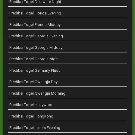
Prediksi Togel Delaware Night
Prediksi Togel Florida Evening
Prediksi Togel Florida Midday
Prediksi Togel Georgia Evening
Prediksi Togel Georgia Midday
Prediksi Togel Georgia Night
Prediksi Togel Germany Plus5
Prediksi Togel Gwangju Day
Prediksi Togel Gwangju Morning
Prediksi Togel Hollywood
Prediksi Togel Hongkong
Prediksi Togel Illinois Evening