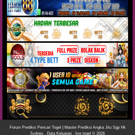
Forum Prediksi Pencari Togel | Master Prediksi Angka Jitu Sgp Hk
Sydney , Data Keluaran , live togel © 2026