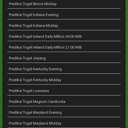
Prediksi Togel Illinois Midday
Prediksi Togel Indiana Evening
Prediksi Togel Indiana Midday
Prediksi Togel Ireland Daily Million 04:00 WIB
Prediksi Togel Ireland Daily Million 21:00 WIB
Prediksi Togel Jinjiang
Prediksi Togel Kentucky Evening
Prediksi Togel Kentucky Midday
Prediksi Togel Louisiana
Prediksi Togel Magnum Cambodia
Prediksi Togel Maryland Evening
Prediksi Togel Maryland Midday