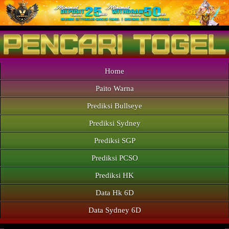
Home
Paito Warna
Prediksi Bullseye
Prediksi Sydney
Prediksi SGP
Prediksi PCSO
Prediksi HK
Data Hk 6D
Data Sydney 6D