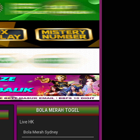
BOLA MERAH TOGEL
Live HK
Bola Merah Sydney