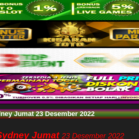
dney Jumat 23 Desember 2022
 Sydney Jumat
23 Desember 2022