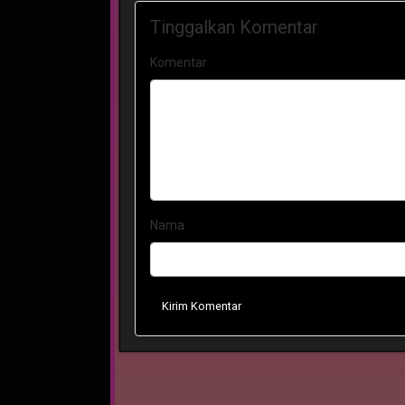
Tinggalkan Komentar
Komentar
Nama
Kirim Komentar