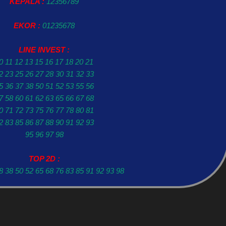
KEPALA :
12356789
EKOR :
01235678
LINE INVEST :
0 11 12 13 15 16 17 18 20 21
2 23 25 26 27 28 30 31 32 33
5 36 37 38 50 51 52 53 55 56
7 58 60 61 62 63 65 66 67 68
0 71 72 73 75 76 77 78 80 81
2 83 85 86 87 88 90 91 92 93
95 96 97 98
TOP 2D :
8 38 50 52 65 68 76 83 85 91 92 93 98