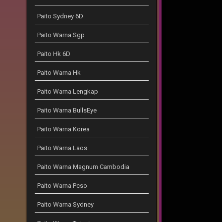
Paito Sydney 6D
Paito Warna Sgp
Paito Hk 6D
Paito Warna Hk
Paito Warna Lengkap
Paito Warna BullsEye
Paito Warna Korea
Paito Warna Laos
Paito Warna Magnum Cambodia
Paito Warna Pcso
Paito Warna Sydney