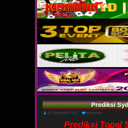
Prediksi Sy
22 Desember 2022
Komentar
Prediksi Togel