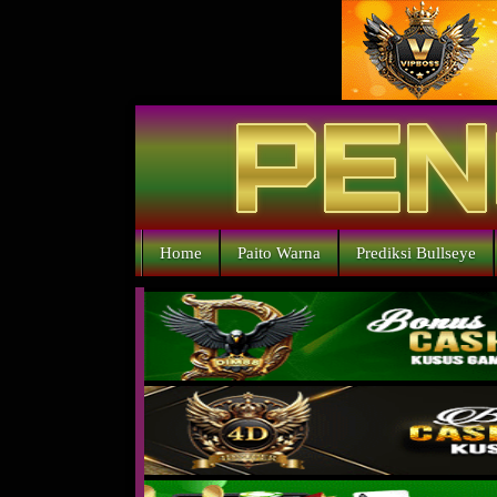
Home
Paito Warna
Prediksi Bullseye