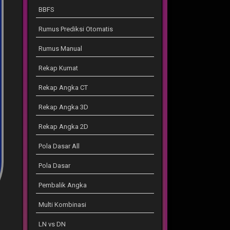
BBFS
Rumus Prediksi Otomatis
Rumus Manual
Rekap Kumat
Rekap Angka CT
Rekap Angka 3D
Rekap Angka 2D
Pola Dasar All
Pola Dasar
Pembalik Angka
Multi Kombinasi
LN vs DN