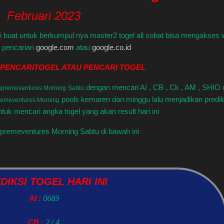
Februari 2023
di buat untuk berkumpul nya master2 togel all sobat bisa mengakses
n pencarian
google.com
atau
google.co.id
k
PENCARITOGEL ATAU PENCARI TOGEL
dengan mencari AI , CB , Ck , AM , SHIO 
premeventures Morning
Sabtu
pools kemaren dan minggu lalu menjadikan predik
emeventures Morning
ntuk mencari angka togel yang akan result hari ini
Supremeventures Morning Sabtu di bawah ini
DIKSI TOGEL HARI INI
AI :
0689
CB :
2 / 4