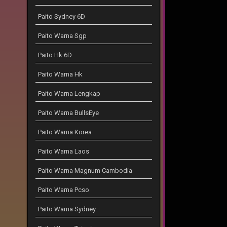
Paito Sydney 6D
Paito Warna Sgp
Paito Hk 6D
Paito Warna Hk
Paito Warna Lengkap
Paito Warna BullsEye
Paito Warna Korea
Paito Warna Laos
Paito Warna Magnum Cambodia
Paito Warna Pcso
Paito Warna Sydney