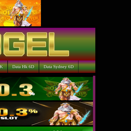
HK
Data Hk 6D
Data Sydney 6D