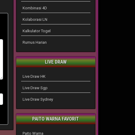
Kombinasi 4D
Kolaborasi LN
Kalkulator Togel
Rumus Harian
LIVE DRAW
Live Draw HK
Live Draw Sgp
Live Draw Sydney
PAITO WARNA FAVORIT
Paito Warna