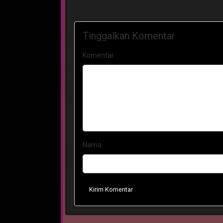
Tinggalkan Komentar
Komentar
Nama
Kirim Komentar