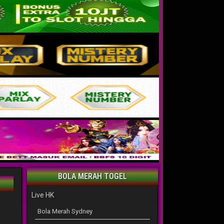
BOLA MERAH TOGEL
Live HK
Bola Merah Sydney