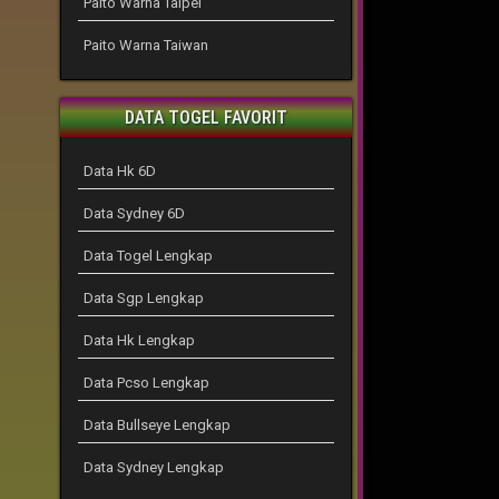
Paito Warna Taipei
Paito Warna Taiwan
DATA TOGEL FAVORIT
Data Hk 6D
Data Sydney 6D
Data Togel Lengkap
Data Sgp Lengkap
Data Hk Lengkap
Data Pcso Lengkap
Data Bullseye Lengkap
Data Sydney Lengkap