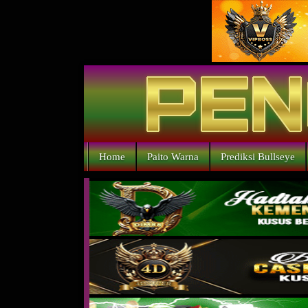
Home
Paito Warna
Prediksi Bullseye