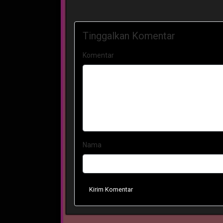
Tinggalkan Komentar
Komentar
Nama
Kirim Komentar