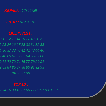
KEPALA :
12346789
EKOR :
01234678
LINE INVEST :
0 11 12 13 14 16 17 18 20 21
2 23 24 26 27 28 30 31 32 33
4 36 37 38 40 41 42 43 44 46
7 48 60 61 62 63 64 66 67 68
0 71 72 73 74 76 77 78 80 81
2 83 84 86 87 88 90 91 92 93
94 96 97 98
TOP 2D :
2 24 26 30 46 61 66 71 83 91 93 96 97