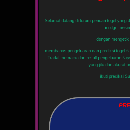
Selamat datang di forum pencari togel yang 
ini dgn mesi
dengan mengeti
membahas pengeluaran dan prediksi togel
Su
Tradal memacu dari result pengeluaran
Supr
yang jitu dan akurat u
ikuti prediksi 
PRE