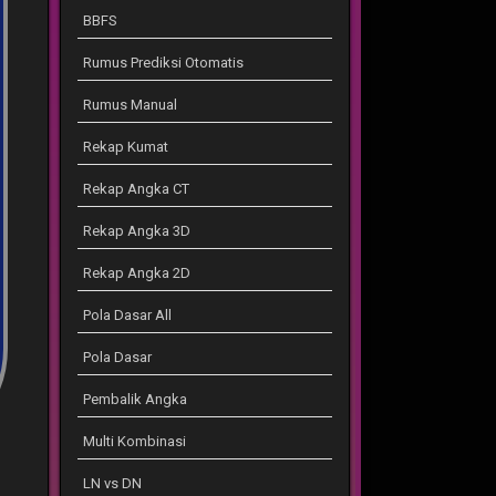
BBFS
Rumus Prediksi Otomatis
Rumus Manual
Rekap Kumat
Rekap Angka CT
Rekap Angka 3D
Rekap Angka 2D
Pola Dasar All
Pola Dasar
Pembalik Angka
Multi Kombinasi
LN vs DN