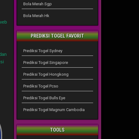
Bola Merah Sgp
Bola Merah Hk
 web
PREDIKSI TOGEL FAVORIT
Prediksi Togel Sydney
dan
si
Prediksi Togel Singapore
Prediksi Togel Hongkong
Prediksi Togel Pcso
Prediksi Togel Bulls Eye
Prediksi Togel Magnum Cambodia
TOOLS