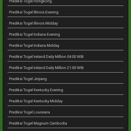
Prediksi Togel Hongkong
Prediksi Togel Illinois Evening
Prediksi Togel Illinois Midday
Prediksi Togel Indiana Evening
Prediksi Togel Indiana Midday
Prediksi Togel Ireland Daily Million 04:00 WIB
Prediksi Togel Ireland Daily Million 21:00 WIB
Prediksi Togel Jinjiang
Prediksi Togel Kentucky Evening
Prediksi Togel Kentucky Midday
Prediksi Togel Louisiana
Prediksi Togel Magnum Cambodia