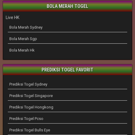
BOLA MERAH TOGEL
Live HK
Bola Merah Sydney
Bola Merah Sgp
Bola Merah Hk
PREDIKSI TOGEL FAVORIT
Prediksi Togel Sydney
Prediksi Togel Singapore
Prediksi Togel Hongkong
Prediksi Togel Pcso
Prediksi Togel Bulls Eye