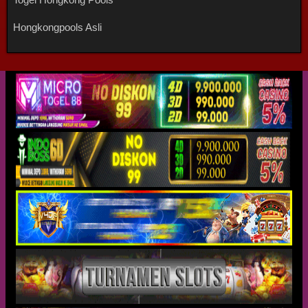
Hongkongpools Asli