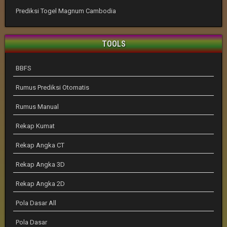
Prediksi Togel Magnum Cambodia
TOOLS
BBFS
Rumus Prediksi Otomatis
Rumus Manual
Rekap Kumat
Rekap Angka CT
Rekap Angka 3D
Rekap Angka 2D
Pola Dasar All
Pola Dasar