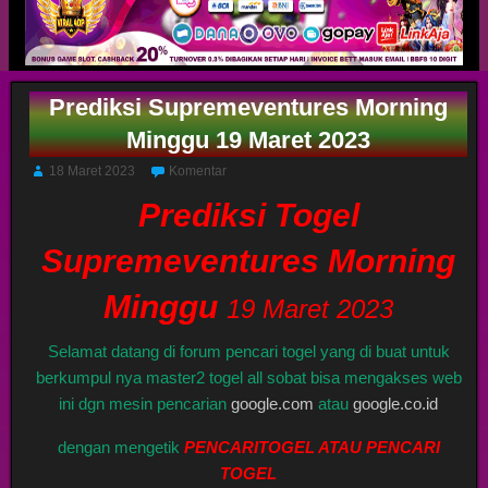
Prediksi Supremeventures Morning
Minggu 19 Maret 2023
18 Maret 2023
Komentar
Prediksi Togel
Supremeventures Morning
Minggu
19 Maret 2023
Selamat datang di forum pencari togel yang di buat untuk
berkumpul nya master2 togel all sobat bisa mengakses web
ini dgn mesin pencarian
google.com
atau
google.co.id
dengan mengetik
PENCARITOGEL ATAU PENCARI
TOGEL