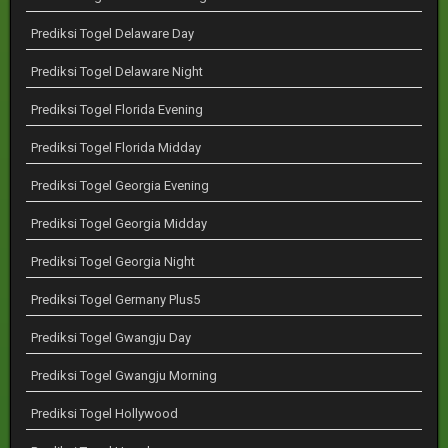
Prediksi Togel Delaware Day
Prediksi Togel Delaware Night
Prediksi Togel Florida Evening
Prediksi Togel Florida Midday
Prediksi Togel Georgia Evening
Prediksi Togel Georgia Midday
Prediksi Togel Georgia Night
Prediksi Togel Germany Plus5
Prediksi Togel Gwangju Day
Prediksi Togel Gwangju Morning
Prediksi Togel Hollywood