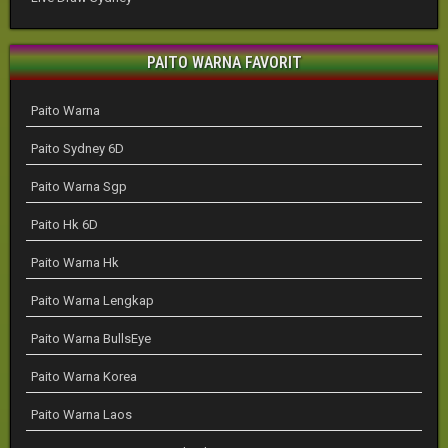
PAITO WARNA FAVORIT
Paito Warna
Paito Sydney 6D
Paito Warna Sgp
Paito Hk 6D
Paito Warna Hk
Paito Warna Lengkap
Paito Warna BullsEye
Paito Warna Korea
Paito Warna Laos