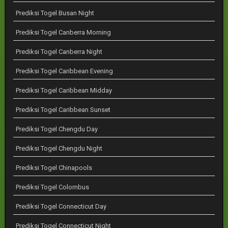
Prediksi Togel Busan Night
Prediksi Togel Canberra Morning
Prediksi Togel Canberra Night
Prediksi Togel Caribbean Evening
Prediksi Togel Caribbean Midday
Prediksi Togel Caribbean Sunset
Prediksi Togel Chengdu Day
Prediksi Togel Chengdu Night
Prediksi Togel Chinapools
Prediksi Togel Colombus
Prediksi Togel Connecticut Day
Prediksi Togel Connecticut Night